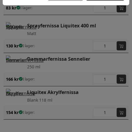
83
kr
I lager:
Sprayfernissa Liquitex 400 ml
Matt
130
kr
I lager:
Dammarfernissa Sennelier
250 ml
166
kr
I lager:
Liquitex Akrylfernissa
Blank 118 ml
154
kr
I lager: