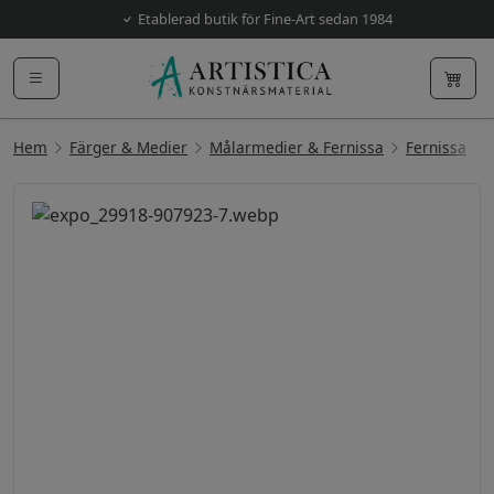
Etablerad butik för Fine-Art sedan 1984
Hem
Färger & Medier
Målarmedier & Fernissa
Fernissa