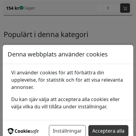
154
kr
I lager:
Populärt i denna kategori
Denna webbplats använder cookies
Liquitex Akrylfernissa
Satin 946 ml
Vi använder cookies för att förbättra din
495
kr
I lager:
upplevelse, för statistik och för att visa relevanta
annonser.
Damarlösning (Damar Varnish)
75ml
Du kan sjäv välja att acceptera alla cookies eller
välja vilka du vill tillåta under inställningar.
83
kr
I lager:
Dammarfernissa
Inställningar
Acceptera alla
75 ml