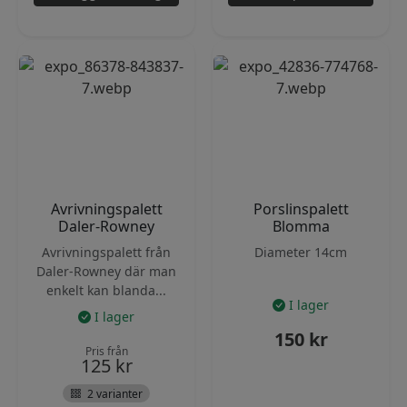
Avrivningspalett
Porslinspalett
Daler-Rowney
Blomma
Avrivningspalett från
Diameter 14cm
Daler-Rowney där man
enkelt kan blanda...
I lager
I lager
150
kr
Pris från
125
kr
2 varianter