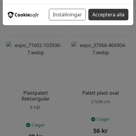
3 varianter
Inställningar
Acceptera alla
Lägg i varukorg
Visa produkter
Plastpalett
Palett plast oval
Rektangulär
27x36 cm
6 hål.
I lager
I lager
56
kr