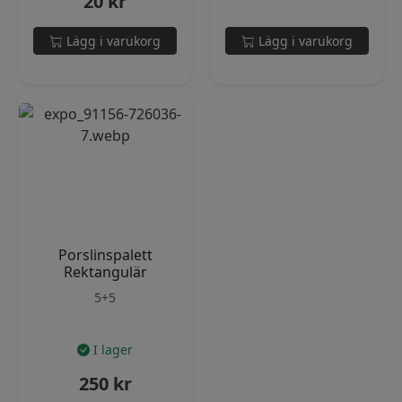
20
kr
Lägg i varukorg
Lägg i varukorg
Porslinspalett
Rektangulär
5+5
I lager
250
kr