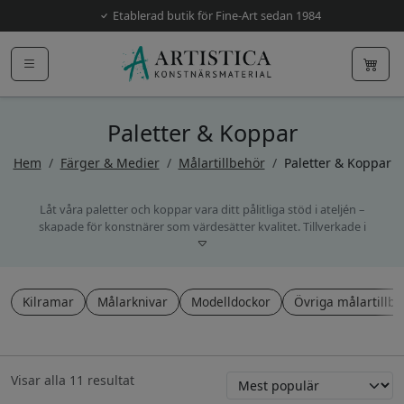
Etablerad butik för Fine-Art sedan 1984
Paletter & Koppar
Hem
/
Färger & Medier
/
Målartillbehör
/
Paletter & Koppar
Låt våra paletter och koppar vara ditt pålitliga stöd i ateljén –
skapade för konstnärer som värdesätter kvalitet. Tillverkade i
högpresterande material med tidlös design för att hantera äkta
pigment och olika medier. Varje palett är noggrant utvald för att
ge en stabil arbetsyta där färgerna behåller sin glans, medan våra
koppar erbjuder tät förvaring och enkel rengöring. Hantverket
Kilramar
Målarknivar
Modelldockor
Övriga målartillbe
skapar balans mellan funktion och hållbarhet, ett hållbart val som
varar genom alla dina kreativa projekt. Vi tror på din
konstnärlighet och vill ge dig de bästa verktygen. Skapa något
unikt idag!
Sortera
Visar alla 11 resultat
efter