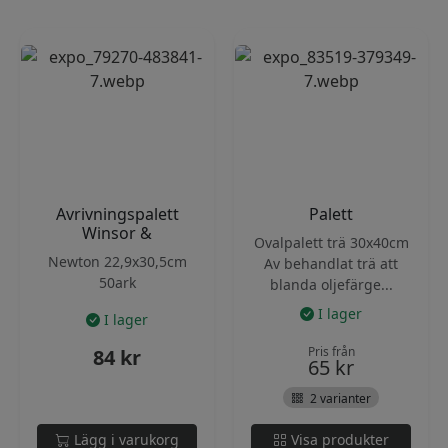
popularitet
Avrivningspalett
Palett
Winsor &
Ovalpalett trä 30x40cm
Newton 22,9x30,5cm
Av behandlat trä att
50ark
blanda oljefärge...
I lager
I lager
Pris från
84
kr
65
kr
2 varianter
Lägg i varukorg
Visa produkter