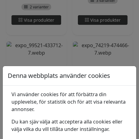
3 varianter
2 varianter
Visa produkter
Visa produkter
Denna webbplats använder cookies
Blandkoppar
Akvarellåda
Vi använder cookies för att förbättra din
upplevelse, för statistik och för att visa relevanta
porslin 6st
Akvarellåda i plåt för 24
annonser.
halvkoppar
I lager
I lager
Du kan sjäv välja att acceptera alla cookies eller
välja vilka du vill tillåta under inställningar.
190
kr
Pris från
180
kr