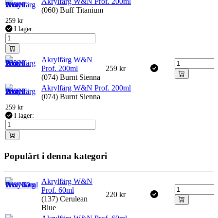
Akrylfärg W&N Prof. 200ml
(060) Buff Titanium
259
kr
I lager:
Akrylfärg W&N
Prof. 200ml
259
kr
(074) Burnt Sienna
Akrylfärg W&N Prof. 200ml
(074) Burnt Sienna
259
kr
I lager:
Populärt i denna kategori
Akrylfärg W&N
Prof. 60ml
220
kr
(137) Cerulean
Blue