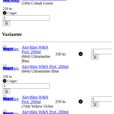
(184) Cobalt Green
220
kr
I lager:
Varianter
Akrylfärg W&N
Prof. 200ml
330
kr
(664) Ultramarine
Blue
Akrylfärg W&N Prof. 200ml
(664) Ultramarine Blue
330
kr
I lager:
Akrylfärg W&N
Prof. 200ml
259
kr
(744) Yellow Ochre
Akrylfärg W&N Prof. 200ml