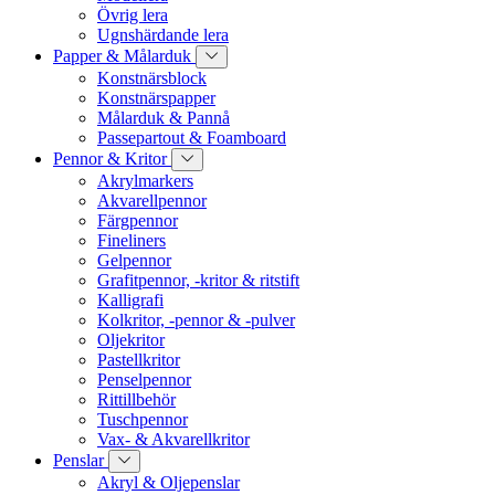
Övrig lera
Ugnshärdande lera
Papper & Målarduk
Konstnärsblock
Konstnärspapper
Målarduk & Pannå
Passepartout & Foamboard
Pennor & Kritor
Akrylmarkers
Akvarellpennor
Färgpennor
Fineliners
Gelpennor
Grafitpennor, -kritor & ritstift
Kalligrafi
Kolkritor, -pennor & -pulver
Oljekritor
Pastellkritor
Penselpennor
Rittillbehör
Tuschpennor
Vax- & Akvarellkritor
Penslar
Akryl & Oljepenslar