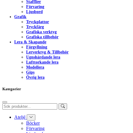
Stafflier
Förvaring
Ljusbord
Grafik
Tryckplattor
Tryckfärg
Grafiska verktyg
Grafiska tillbehör
Lera & Skapande
Förgyllning
Lerverktyg & Tillbehör
Ugnshärdande lera
Lufttorkande lera
Modellera
Gips
Övrig lera
Kategorier
Ateljé
Böcker
Förvaring