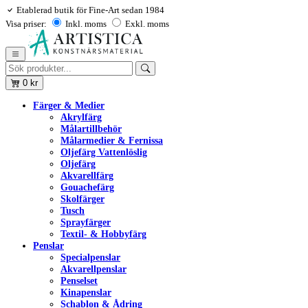
Etablerad butik för Fine-Art sedan 1984
Visa priser:
Inkl. moms
Exkl. moms
0
kr
Färger & Medier
Akrylfärg
Målartillbehör
Målarmedier & Fernissa
Oljefärg Vattenlöslig
Oljefärg
Akvarellfärg
Gouachefärg
Skolfärger
Tusch
Sprayfärger
Textil- & Hobbyfärg
Penslar
Specialpenslar
Akvarellpenslar
Penselset
Kinapenslar
Schablon & Ådring