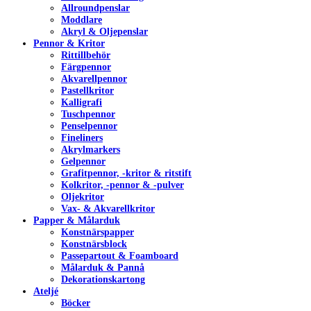
Allroundpenslar
Moddlare
Akryl & Oljepenslar
Pennor & Kritor
Rittillbehör
Färgpennor
Akvarellpennor
Pastellkritor
Kalligrafi
Tuschpennor
Penselpennor
Fineliners
Akrylmarkers
Gelpennor
Grafitpennor, -kritor & ritstift
Kolkritor, -pennor & -pulver
Oljekritor
Vax- & Akvarellkritor
Papper & Målarduk
Konstnärspapper
Konstnärsblock
Passepartout & Foamboard
Målarduk & Pannå
Dekorationskartong
Ateljé
Böcker