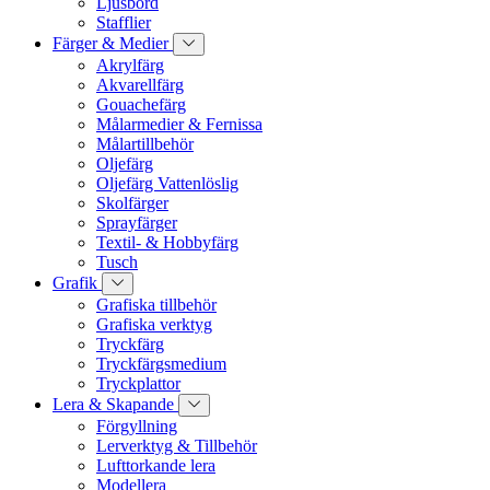
Ljusbord
Stafflier
Färger & Medier
Akrylfärg
Akvarellfärg
Gouachefärg
Målarmedier & Fernissa
Målartillbehör
Oljefärg
Oljefärg Vattenlöslig
Skolfärger
Sprayfärger
Textil- & Hobbyfärg
Tusch
Grafik
Grafiska tillbehör
Grafiska verktyg
Tryckfärg
Tryckfärgsmedium
Tryckplattor
Lera & Skapande
Förgyllning
Lerverktyg & Tillbehör
Lufttorkande lera
Modellera