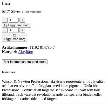
I lager
(617) Silver
Fler varianter
−
+
Lägg i varukorg
−
+
Lägg i varukorg
Artikelnummer:
11192-814780-7
Kategori:
Akrylfärg
Mer information om produkten
Beskrivning
Winsor & Newton Professional akrylserie representerar hög kvalitet
och har en oöverträffad färgglans med klara pigment. Unikt för
Professional Acrylic är att färgerna ser likadana ut i vått som torrt
tillstånd. Tack vare det revolutionerande transparenta bindemedlet
förlänger det arbetstiden med färgen.