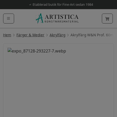
Etablerad butik för Fine-Art sedan 1984
Hem
Färger & Medier
Akrylfärg
Akrylfärg W&N Prof. 60ml