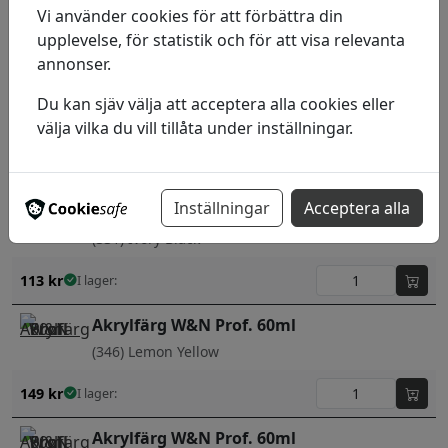
(425) Naples Yellow Deep
Vi använder cookies för att förbättra din
upplevelse, för statistik och för att visa relevanta
142
kr
I lager:
annonser.
Akrylfärg W&N Prof. 60ml
Du kan sjäv välja att acceptera alla cookies eller
(439) Nickel Azo Yellow
välja vilka du vill tillåta under inställningar.
179
kr
I lager:
Inställningar
Acceptera alla
Akrylfärg W&N Prof. 60ml
(331) Ivory Black
113
kr
I lager:
Akrylfärg W&N Prof. 60ml
(346) Lemon Yellow
149
kr
I lager:
Akrylfärg W&N Prof. 60ml