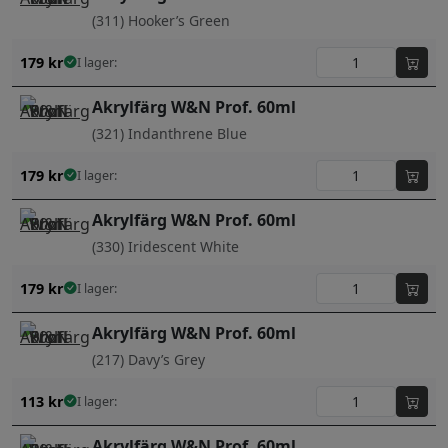
(311) Hooker’s Green
179
kr
I lager:
Akrylfärg W&N Prof. 60ml
(321) Indanthrene Blue
179
kr
I lager:
Akrylfärg W&N Prof. 60ml
(330) Iridescent White
179
kr
I lager:
Akrylfärg W&N Prof. 60ml
(217) Davy’s Grey
113
kr
I lager:
Akrylfärg W&N Prof. 60ml