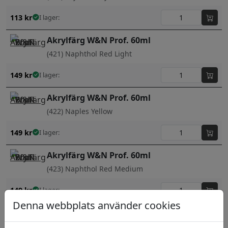
113
kr
I lager:
Akrylfärg W&N Prof. 60ml
(421) Naphthol Red Light
149
kr
I lager:
Akrylfärg W&N Prof. 60ml
(422) Naples Yellow
149
kr
I lager:
Akrylfärg W&N Prof. 60ml
(423) Naphthol Red Medium
149
kr
I lager:
Denna webbplats använder cookies
Akrylfärg W&N Prof. 60ml