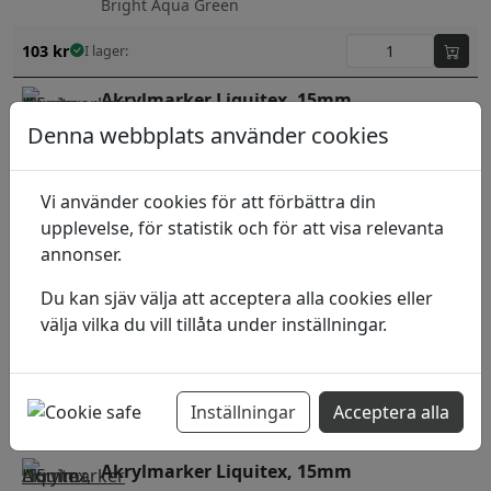
Bright Aqua Green
103
kr
I lager:
Akrylmarker Liquitex, 15mm
Phthalocyanine Blue Green Shade
Denna webbplats använder cookies
103
kr
I lager:
Vi använder cookies för att förbättra din
Akrylmarker Liquitex, 15mm
upplevelse, för statistik och för att visa relevanta
annonser.
Brilliant Blue
Du kan sjäv välja att acceptera alla cookies eller
103
kr
I lager:
välja vilka du vill tillåta under inställningar.
Akrylmarker Liquitex, 15mm
Prussian Blue Hue
Inställningar
Acceptera alla
103
kr
I lager:
Akrylmarker Liquitex, 15mm