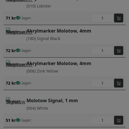
(010) Lobster
71
kr
I lager:
Akrylmarker Molotow, 4mm
(180) Signal Black
72
kr
I lager:
Akrylmarker Molotow, 4mm
(006) Zink Yellow
72
kr
I lager:
Molotow Signal, 1 mm
(004) White
51
kr
I lager: