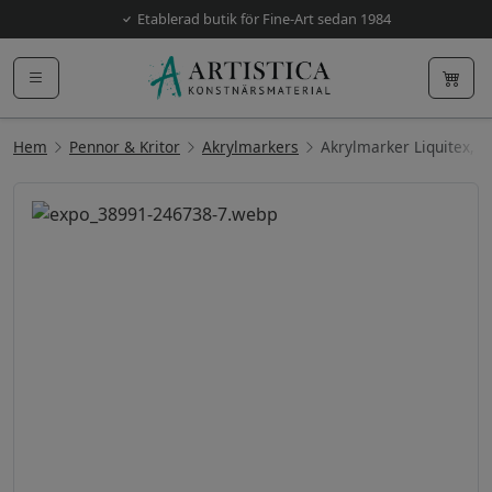
Etablerad butik för Fine-Art sedan 1984
Hem
Pennor & Kritor
Akrylmarkers
Akrylmarker Liquitex,