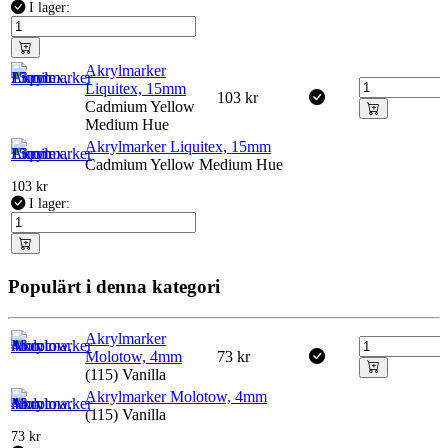
I lager:
Akrylmarker
Liquitex, 15mm
103
kr
Cadmium Yellow
Medium Hue
Akrylmarker Liquitex, 15mm
Cadmium Yellow Medium Hue
103
kr
I lager:
Populärt i denna kategori
Akrylmarker
Molotow, 4mm
73
kr
(115) Vanilla
Akrylmarker Molotow, 4mm
(115) Vanilla
73
kr