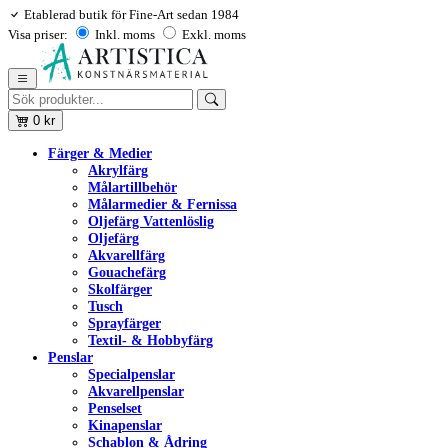
Etablerad butik för Fine-Art sedan 1984
Visa priser:
Inkl. moms
Exkl. moms
0
kr
Färger & Medier
Akrylfärg
Målartillbehör
Målarmedier & Fernissa
Oljefärg Vattenlöslig
Oljefärg
Akvarellfärg
Gouachefärg
Skolfärger
Tusch
Sprayfärger
Textil- & Hobbyfärg
Penslar
Specialpenslar
Akvarellpenslar
Penselset
Kinapenslar
Schablon & Ådring