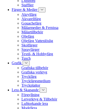
Ljusbord
Stafflier
Färger & Medier
Akrylfärg
Akvarellfärg
Gouachefärg
Målarmedier & Fernissa
Målartillbehör
Oljefärg
Oljefärg Vattenlöslig
Skolfärger
Sprayfärger
Textil- & Hobbyfärg
Tusch
Grafik
Grafiska tillbehör
Grafiska verktyg
Tryckfärg
Tryckfärgsmedium
Tryckplattor
Lera & Skapande
Förgyllning
Lerverktyg & Tillbehör
Lufttorkande lera
Modellera