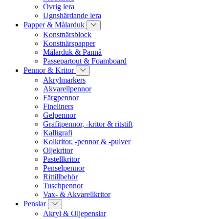
Övrig lera
Ugnshärdande lera
Papper & Målarduk
Konstnärsblock
Konstnärspapper
Målarduk & Pannå
Passepartout & Foamboard
Pennor & Kritor
Akrylmarkers
Akvarellpennor
Färgpennor
Fineliners
Gelpennor
Grafitpennor, -kritor & ritstift
Kalligrafi
Kolkritor, -pennor & -pulver
Oljekritor
Pastellkritor
Penselpennor
Rittillbehör
Tuschpennor
Vax- & Akvarellkritor
Penslar
Akryl & Oljepenslar