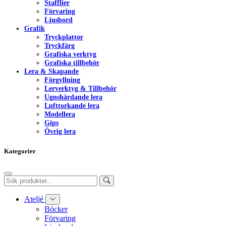
Stafflier
Förvaring
Ljusbord
Grafik
Tryckplattor
Tryckfärg
Grafiska verktyg
Grafiska tillbehör
Lera & Skapande
Förgyllning
Lerverktyg & Tillbehör
Ugnshärdande lera
Lufttorkande lera
Modellera
Gips
Övrig lera
Kategorier
Ateljé
Böcker
Förvaring