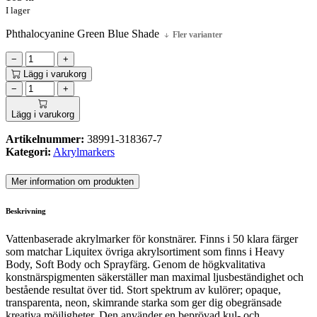
I lager
Phthalocyanine Green Blue Shade
Fler varianter
−
+
Lägg i varukorg
−
+
Lägg i varukorg
Artikelnummer:
38991-318367-7
Kategori:
Akrylmarkers
Mer information om produkten
Beskrivning
Vattenbaserade akrylmarker för konstnärer. Finns i 50 klara färger
som matchar Liquitex övriga akrylsortiment som finns i Heavy
Body, Soft Body och Sprayfärg. Genom de högkvalitativa
konstnärspigmenten säkerställer man maximal ljusbeständighet och
bestående resultat över tid. Stort spektrum av kulörer; opaque,
transparenta, neon, skimrande starka som ger dig obegränsade
kreativa möjligheter. Den använder en beprövad kul- och