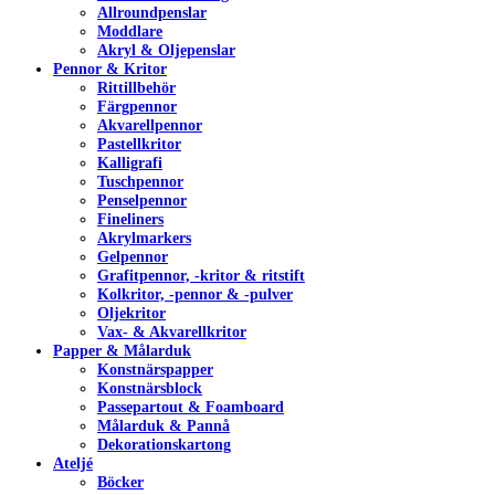
Allroundpenslar
Moddlare
Akryl & Oljepenslar
Pennor & Kritor
Rittillbehör
Färgpennor
Akvarellpennor
Pastellkritor
Kalligrafi
Tuschpennor
Penselpennor
Fineliners
Akrylmarkers
Gelpennor
Grafitpennor, -kritor & ritstift
Kolkritor, -pennor & -pulver
Oljekritor
Vax- & Akvarellkritor
Papper & Målarduk
Konstnärspapper
Konstnärsblock
Passepartout & Foamboard
Målarduk & Pannå
Dekorationskartong
Ateljé
Böcker