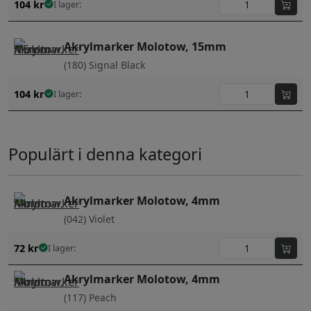
104
kr
I lager:
Akrylmarker Molotow, 15mm
(180) Signal Black
104
kr
I lager:
Populärt i denna kategori
Akrylmarker Molotow, 4mm
(042) Violet
72
kr
I lager:
Akrylmarker Molotow, 4mm
(117) Peach