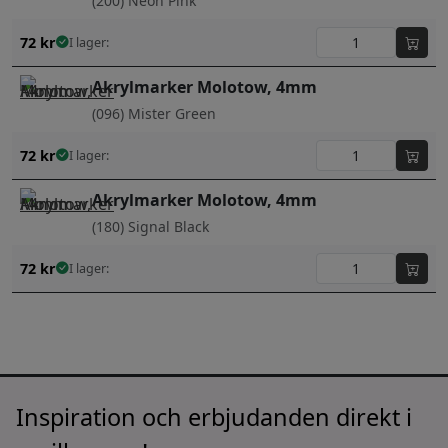
(200) Neon Pink
72
kr
I lager:
Akrylmarker Molotow, 4mm
(096) Mister Green
72
kr
I lager:
Akrylmarker Molotow, 4mm
(180) Signal Black
72
kr
I lager:
Inspiration och erbjudanden direkt i