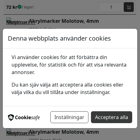
72
kr
I lager:
Akrylmarker Molotow, 4mm
(010) Lobster
Denna webbplats använder cookies
71
kr
I lager:
Akrylmarker Molotow, 4mm
Vi använder cookies för att förbättra din
upplevelse, för statistik och för att visa relevanta
(161) Shock Blue
annonser.
72
kr
I lager:
Du kan sjäv välja att acceptera alla cookies eller
välja vilka du vill tillåta under inställningar.
Akrylmarker Molotow, 4mm
(027) Petrol
Inställningar
Acceptera alla
73
kr
I lager:
Akrylmarker Molotow, 4mm