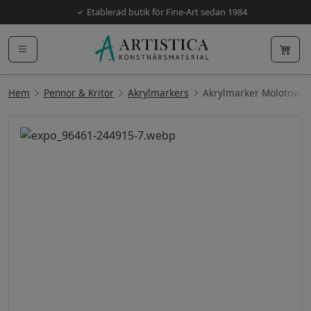
Etablerad butik för Fine-Art sedan 1984
Hem
Pennor & Kritor
Akrylmarkers
Akrylmarker Molotow,