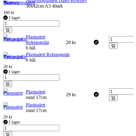
Avrivningspalett Daler-Rowney
30x42cm A3 40ark
160
kr
I lager:
Plastpalett
Rektangulär
20
kr
6 hål.
Plastpalett Rektangulär
6 hål.
20
kr
I lager:
Plastpalett
29
kr
rund 17cm
Plastpalett
rund 17cm
29
kr
I lager: