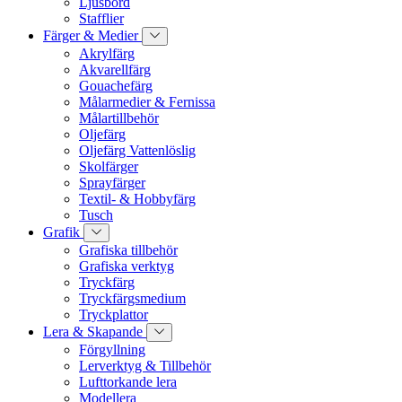
Ljusbord
Stafflier
Färger & Medier
Akrylfärg
Akvarellfärg
Gouachefärg
Målarmedier & Fernissa
Målartillbehör
Oljefärg
Oljefärg Vattenlöslig
Skolfärger
Sprayfärger
Textil- & Hobbyfärg
Tusch
Grafik
Grafiska tillbehör
Grafiska verktyg
Tryckfärg
Tryckfärgsmedium
Tryckplattor
Lera & Skapande
Förgyllning
Lerverktyg & Tillbehör
Lufttorkande lera
Modellera