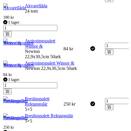
Akvarellåda
24 tom
180
kr
I lager:
Avrivningspalett
Winsor &
84
kr
Newton
22,9x30,5cm 50ark
Avrivningspalett Winsor &
Newton 22,9x30,5cm 50ark
84
kr
I lager:
Porslinspalett
Rektangulär
250
kr
5+5
Porslinspalett Rektangulär
5+5
250
kr