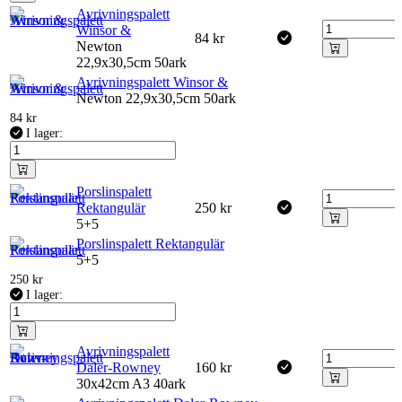
Avrivningspalett
Winsor &
84
kr
Newton
22,9x30,5cm 50ark
Avrivningspalett Winsor &
Newton 22,9x30,5cm 50ark
84
kr
I lager:
Porslinspalett
Rektangulär
250
kr
5+5
Porslinspalett Rektangulär
5+5
250
kr
I lager:
Avrivningspalett
Daler-Rowney
160
kr
30x42cm A3 40ark