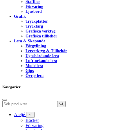
Stafflier
Förvaring
Ljusbord
Grafik
Tryckplattor
Tryckfärg
Grafiska verktyg
Grafiska tillbehör
Lera & Skapande
Förgyllning
Lerverktyg & Tillbehör
Ugnshärdande lera
Lufttorkande lera
Modellera
Gips
Övrig lera
Kategorier
Ateljé
Böcker
Förvaring