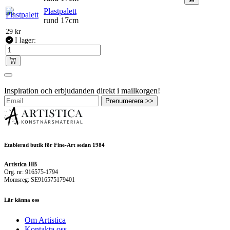
Plastpalett
rund 17cm
29
kr
I lager:
Inspiration och erbjudanden direkt i mailkorgen!
Prenumerera >>
Etablerad butik för Fine-Art sedan 1984
Artistica HB
Org. nr: 916575-1794
Momsreg: SE916575179401
Lär känna oss
Om Artistica
Kontakta oss