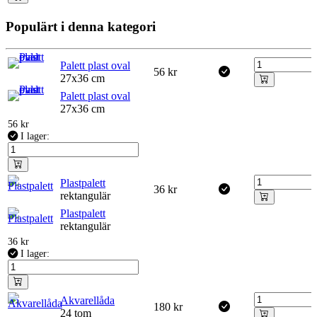
Populärt i denna kategori
Palett plast oval
56
kr
27x36 cm
Palett plast oval
27x36 cm
56
kr
I lager:
Plastpalett
36
kr
rektangulär
Plastpalett
rektangulär
36
kr
I lager:
Akvarellåda
180
kr
24 tom