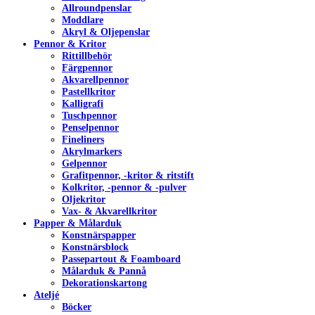
Allroundpenslar
Moddlare
Akryl & Oljepenslar
Pennor & Kritor
Rittillbehör
Färgpennor
Akvarellpennor
Pastellkritor
Kalligrafi
Tuschpennor
Penselpennor
Fineliners
Akrylmarkers
Gelpennor
Grafitpennor, -kritor & ritstift
Kolkritor, -pennor & -pulver
Oljekritor
Vax- & Akvarellkritor
Papper & Målarduk
Konstnärspapper
Konstnärsblock
Passepartout & Foamboard
Målarduk & Pannå
Dekorationskartong
Ateljé
Böcker