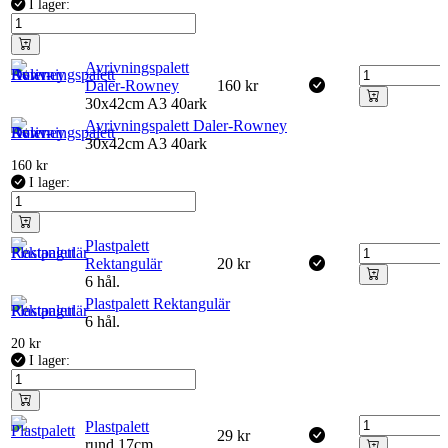
I lager:
Avrivningspalett
Daler-Rowney
160
kr
30x42cm A3 40ark
Avrivningspalett Daler-Rowney
30x42cm A3 40ark
160
kr
I lager:
Plastpalett
Rektangulär
20
kr
6 hål.
Plastpalett Rektangulär
6 hål.
20
kr
I lager:
Plastpalett
29
kr
rund 17cm