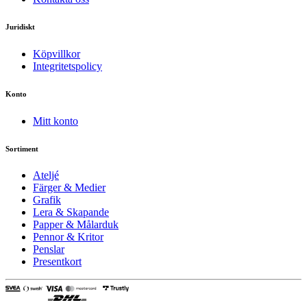
Juridiskt
Köpvillkor
Integritetspolicy
Konto
Mitt konto
Sortiment
Ateljé
Färger & Medier
Grafik
Lera & Skapande
Papper & Målarduk
Pennor & Kritor
Penslar
Presentkort