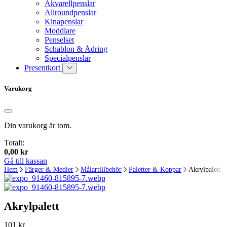
Akvarellpenslar
Allroundpenslar
Kinapenslar
Moddlare
Penselset
Schablon & Ådring
Specialpenslar
Presentkort
Varukorg
Din varukorg är tom.
Totalt:
0,00
kr
Gå till kassan
Hem
Färger & Medier
Målartillbehör
Paletter & Koppar
Akrylpalett
Akrylpalett
101
kr