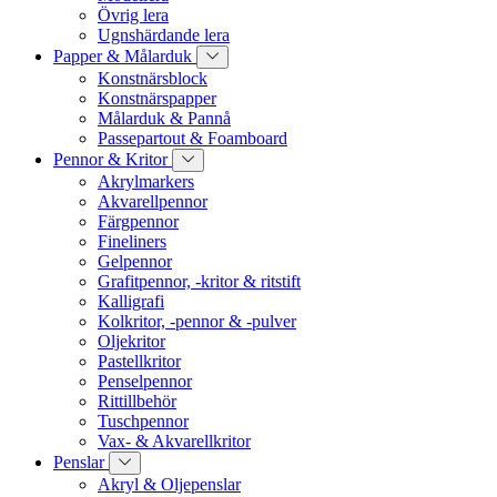
Övrig lera
Ugnshärdande lera
Papper & Målarduk
Konstnärsblock
Konstnärspapper
Målarduk & Pannå
Passepartout & Foamboard
Pennor & Kritor
Akrylmarkers
Akvarellpennor
Färgpennor
Fineliners
Gelpennor
Grafitpennor, -kritor & ritstift
Kalligrafi
Kolkritor, -pennor & -pulver
Oljekritor
Pastellkritor
Penselpennor
Rittillbehör
Tuschpennor
Vax- & Akvarellkritor
Penslar
Akryl & Oljepenslar