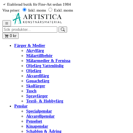
Etablerad butik för Fine-Art sedan 1984
Visa priser:
Inkl. moms
Exkl. moms
0
kr
Färger & Medier
Akrylfärg
Målartillbehör
Målarmedier & Fernissa
Oljefärg Vattenlöslig
Oljefärg
Akvarellfärg
Gouachefärg
Skolfärger
Tusch
Sprayfärger
Textil- & Hobbyfärg
Penslar
Specialpenslar
Akvarellpenslar
Penselset
Kinapenslar
Schablon & Ådring