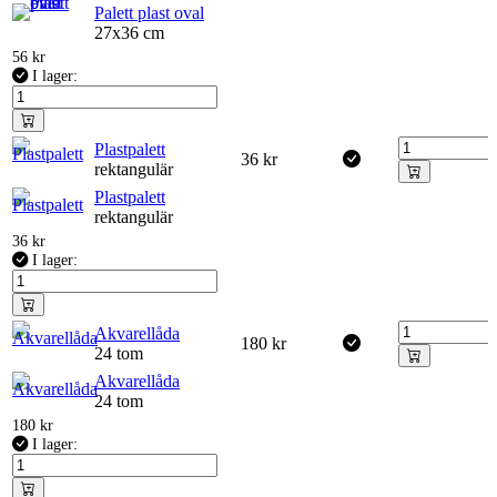
Palett plast oval
27x36 cm
56
kr
I lager:
Plastpalett
36
kr
rektangulär
Plastpalett
rektangulär
36
kr
I lager:
Akvarellåda
180
kr
24 tom
Akvarellåda
24 tom
180
kr
I lager: