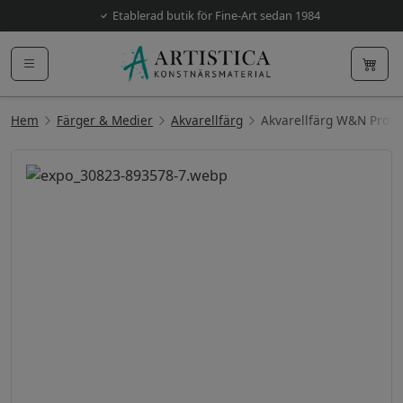
Etablerad butik för Fine-Art sedan 1984
Hem
Färger & Medier
Akvarellfärg
Akvarellfärg W&N Prof. 