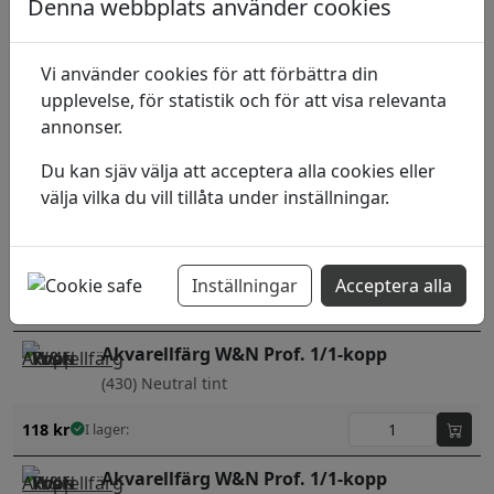
Denna webbplats använder cookies
(386) Mars Black
118
kr
I lager:
Vi använder cookies för att förbättra din
upplevelse, för statistik och för att visa relevanta
Akvarellfärg W&N Prof. 1/1-kopp
annonser.
(422) Naples yellow
Du kan sjäv välja att acceptera alla cookies eller
118
kr
I lager:
välja vilka du vill tillåta under inställningar.
Akvarellfärg W&N Prof. 1/1-kopp
(425) Naples yellow deep
Inställningar
Acceptera alla
118
kr
I lager:
Akvarellfärg W&N Prof. 1/1-kopp
(430) Neutral tint
118
kr
I lager:
Akvarellfärg W&N Prof. 1/1-kopp