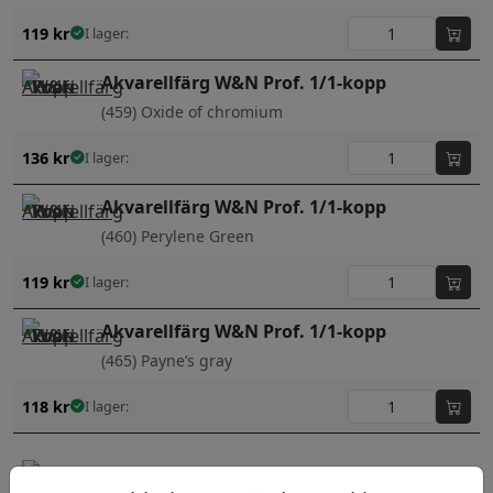
119
kr
I lager:
Akvarellfärg W&N Prof. 1/1-kopp
(459) Oxide of chromium
136
kr
I lager:
Akvarellfärg W&N Prof. 1/1-kopp
(460) Perylene Green
119
kr
I lager:
Akvarellfärg W&N Prof. 1/1-kopp
(465) Payne’s gray
118
kr
I lager:
Akvarellfärg W&N Prof. 1/1-kopp