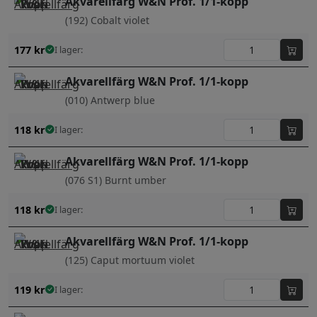
Akvarellfärg W&N Prof. 1/1-kopp
(192) Cobalt violet
177
kr
I lager:
Akvarellfärg W&N Prof. 1/1-kopp
(010) Antwerp blue
118
kr
I lager:
Akvarellfärg W&N Prof. 1/1-kopp
(076 S1) Burnt umber
118
kr
I lager:
Akvarellfärg W&N Prof. 1/1-kopp
(125) Caput mortuum violet
119
kr
I lager: