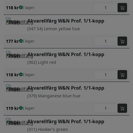
118
kr
I lager:
Akvarellfärg W&N Prof. 1/1-kopp
(347 S4) Lemon yellow hue
177
kr
I lager:
Akvarellfärg W&N Prof. 1/1-kopp
(362) Light red
118
kr
I lager:
Akvarellfärg W&N Prof. 1/1-kopp
(379) Manganese blue hue
119
kr
I lager:
Akvarellfärg W&N Prof. 1/1-kopp
(311) Hooker’s green