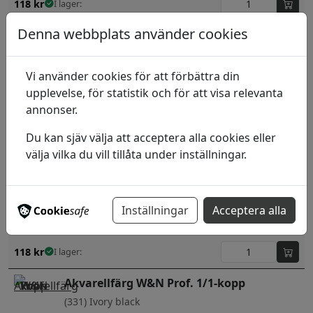
118
kr
I lager:
Denna webbplats använder cookies
Akvarellfärg W&N Prof. 1/1-kopp
(422) Naples yellow
Vi använder cookies för att förbättra din
upplevelse, för statistik och för att visa relevanta
118
kr
I lager:
annonser.
Akvarellfärg W&N Prof. 1/1-kopp
Du kan sjäv välja att acceptera alla cookies eller
(425) Naples yellow deep
välja vilka du vill tillåta under inställningar.
118
kr
I lager:
Akvarellfärg W&N Prof. 1/1-kopp
Inställningar
Acceptera alla
(430) Neutral tint
118
kr
I lager:
Akvarellfärg W&N Prof. 1/1-kopp
(331) Ivory black