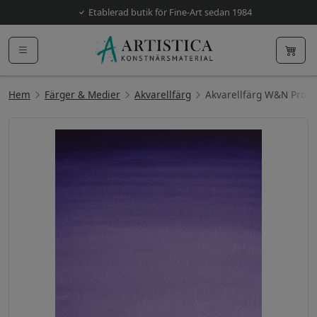
Etablerad butik för Fine-Art sedan 1984
Hem
Färger & Medier
Akvarellfärg
Akvarellfärg W&N Prof. 