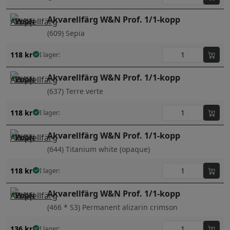
Akvarellfärg W&N Prof. 1/1-kopp
(609) Sepia
118
kr
I lager:
Akvarellfärg W&N Prof. 1/1-kopp
(637) Terre verte
118
kr
I lager:
Akvarellfärg W&N Prof. 1/1-kopp
(644) Titanium white (opaque)
118
kr
I lager:
Akvarellfärg W&N Prof. 1/1-kopp
(466 * S3) Permanent alizarin crimson
136
kr
I lager: