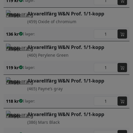
119
kr
I lager:
Akvarellfärg W&N Prof. 1/1-kopp
(459) Oxide of chromium
136
kr
I lager:
Akvarellfärg W&N Prof. 1/1-kopp
(460) Perylene Green
119
kr
I lager:
Akvarellfärg W&N Prof. 1/1-kopp
(465) Payne’s gray
118
kr
I lager:
Akvarellfärg W&N Prof. 1/1-kopp
(386) Mars Black