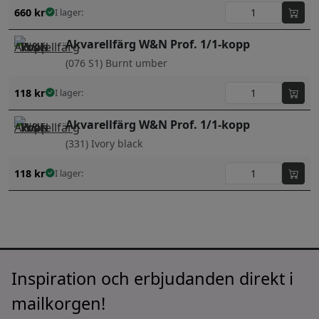
660
kr
I lager:
Akvarellfärg W&N Prof. 1/1-kopp
(076 S1) Burnt umber
118
kr
I lager:
Akvarellfärg W&N Prof. 1/1-kopp
(331) Ivory black
118
kr
I lager:
Inspiration och erbjudanden direkt i
mailkorgen!