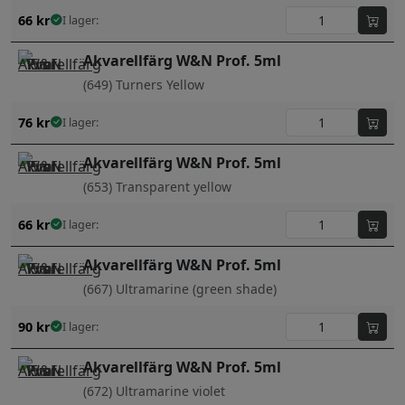
66
kr
I lager:
Akvarellfärg W&N Prof. 5ml
(649) Turners Yellow
76
kr
I lager:
Akvarellfärg W&N Prof. 5ml
(653) Transparent yellow
66
kr
I lager:
Akvarellfärg W&N Prof. 5ml
(667) Ultramarine (green shade)
90
kr
I lager:
Akvarellfärg W&N Prof. 5ml
(672) Ultramarine violet