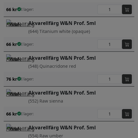
66
kr
I lager:
Akvarellfärg W&N Prof. 5ml
(644) Titanium white (opaque)
66
kr
I lager:
Akvarellfärg W&N Prof. 5ml
(548) Quinacridone red
76
kr
I lager:
Akvarellfärg W&N Prof. 5ml
(552) Raw sienna
66
kr
I lager:
Akvarellfärg W&N Prof. 5ml
(554) Raw umber