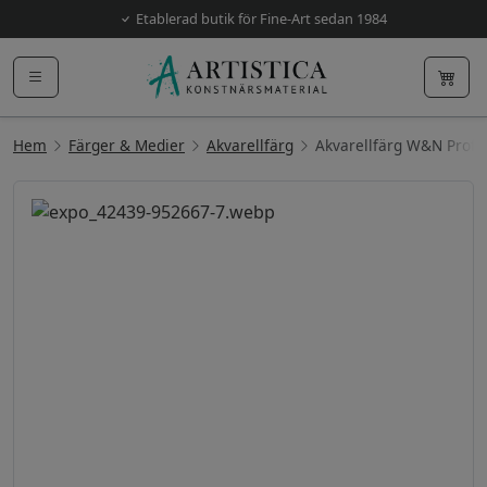
Etablerad butik för Fine-Art sedan 1984
Hem
Färger & Medier
Akvarellfärg
Akvarellfärg W&N Prof.