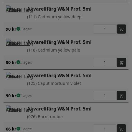
Akvarellfärg W&N Prof. 5ml
(111) Cadmium yellow deep
90
kr
I lager:
Akvarellfärg W&N Prof. 5ml
(118) Cadmium yellow pale
90
kr
I lager:
Akvarellfärg W&N Prof. 5ml
(125) Caput mortuum violet
90
kr
I lager:
Akvarellfärg W&N Prof. 5ml
(076) Burnt umber
66
kr
I lager: