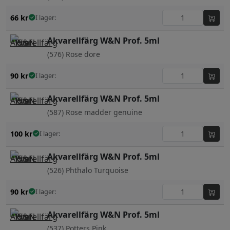
66
kr
I lager:
Akvarellfärg W&N Prof. 5ml
(576) Rose dore
90
kr
I lager:
Akvarellfärg W&N Prof. 5ml
(587) Rose madder genuine
100
kr
I lager:
Akvarellfärg W&N Prof. 5ml
(526) Phthalo Turquoise
90
kr
I lager:
Akvarellfärg W&N Prof. 5ml
(537) Potters Pink