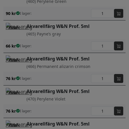
(460) Perylene Green
90
kr
I lager:
Akvarellfärg W&N Prof. 5ml
(465) Payne’s gray
66
kr
I lager:
Akvarellfärg W&N Prof. 5ml
(466) Permanent alizarin crimson
76
kr
I lager:
Akvarellfärg W&N Prof. 5ml
(470) Perylene Violet
76
kr
I lager:
Akvarellfärg W&N Prof. 5ml