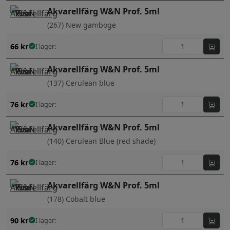
Akvarellfärg W&N Prof. 5ml
(267) New gamboge
66
kr
I lager:
Akvarellfärg W&N Prof. 5ml
(137) Cerulean blue
76
kr
I lager:
Akvarellfärg W&N Prof. 5ml
(140) Cerulean Blue (red shade)
76
kr
I lager:
Akvarellfärg W&N Prof. 5ml
(178) Cobalt blue
90
kr
I lager: