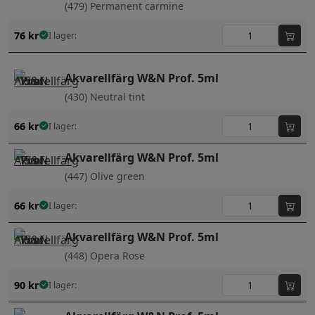
(479) Permanent carmine
76
kr
I lager:
Akvarellfärg W&N Prof. 5ml
(430) Neutral tint
66
kr
I lager:
Akvarellfärg W&N Prof. 5ml
(447) Olive green
66
kr
I lager:
Akvarellfärg W&N Prof. 5ml
(448) Opera Rose
90
kr
I lager: