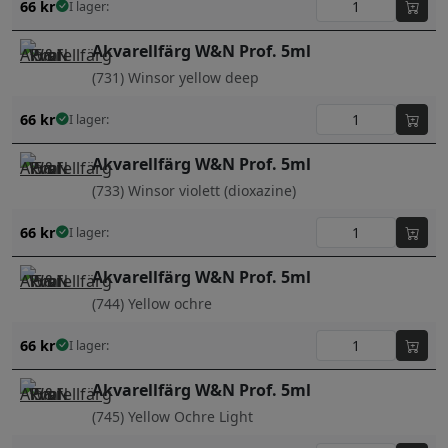
66
kr
I lager:
Akvarellfärg W&N Prof. 5ml
(731) Winsor yellow deep
66
kr
I lager:
Akvarellfärg W&N Prof. 5ml
(733) Winsor violett (dioxazine)
66
kr
I lager:
Akvarellfärg W&N Prof. 5ml
(744) Yellow ochre
66
kr
I lager:
Akvarellfärg W&N Prof. 5ml
(745) Yellow Ochre Light