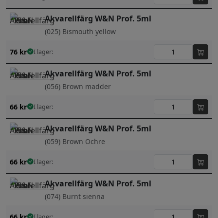
Akvarellfärg W&N Prof. 5ml
(025) Bismouth yellow
76
kr
I lager:
Akvarellfärg W&N Prof. 5ml
(056) Brown madder
66
kr
I lager:
Akvarellfärg W&N Prof. 5ml
(059) Brown Ochre
66
kr
I lager:
Akvarellfärg W&N Prof. 5ml
(074) Burnt sienna
66
kr
I lager: