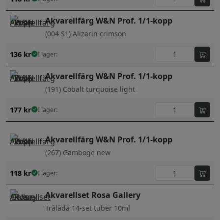
Akvarellfärg W&N Prof. 1/1-kopp
(004 S1) Alizarin crimson
136
kr
I lager:
Akvarellfärg W&N Prof. 1/1-kopp
(191) Cobalt turquoise light
177
kr
I lager:
Akvarellfärg W&N Prof. 1/1-kopp
(267) Gamboge new
118
kr
I lager:
Akvarellset Rosa Gallery
Trälåda 14-set tuber 10ml