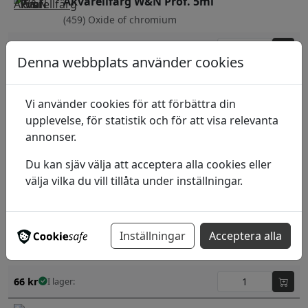
Akvarellfärg W&N Prof. 5ml
(459) Oxide of chromium
76
kr
I lager:
Denna webbplats använder cookies
Akvarellfärg W&N Prof. 5ml
(379) Manganese Blue hue
Vi använder cookies för att förbättra din
upplevelse, för statistik och för att visa relevanta
90
kr
I lager:
annonser.
Akvarellfärg W&N Prof. 5ml
Du kan sjäv välja att acceptera alla cookies eller
(381) Magnesium Brown
välja vilka du vill tillåta under inställningar.
66
kr
I lager:
Akvarellfärg W&N Prof. 5ml
Inställningar
Acceptera alla
(386) Mars Black
66
kr
I lager: