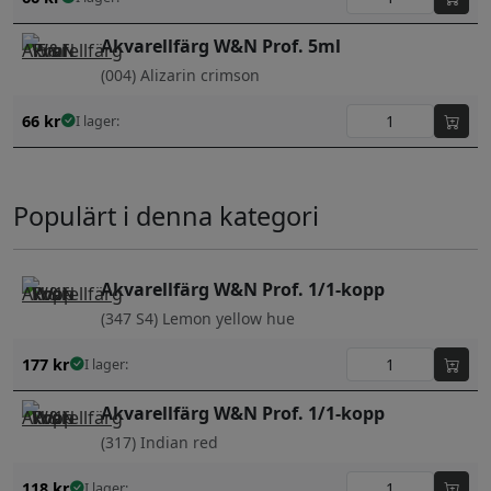
Akvarellfärg W&N Prof. 5ml
(004) Alizarin crimson
66
kr
I lager:
Populärt i denna kategori
Akvarellfärg W&N Prof. 1/1-kopp
(347 S4) Lemon yellow hue
177
kr
I lager:
Akvarellfärg W&N Prof. 1/1-kopp
(317) Indian red
118
kr
I lager: