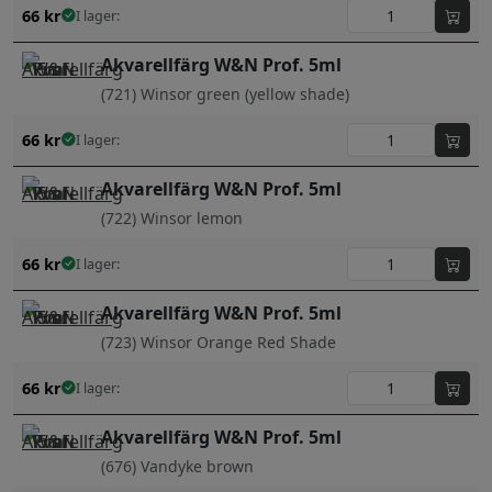
66
kr
I lager:
Akvarellfärg W&N Prof. 5ml
(721) Winsor green (yellow shade)
66
kr
I lager:
Akvarellfärg W&N Prof. 5ml
(722) Winsor lemon
66
kr
I lager:
Akvarellfärg W&N Prof. 5ml
(723) Winsor Orange Red Shade
66
kr
I lager:
Akvarellfärg W&N Prof. 5ml
(676) Vandyke brown