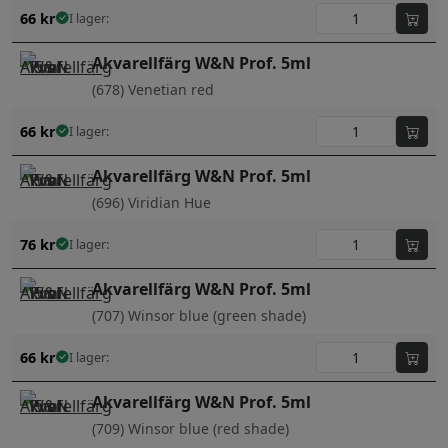
66
kr
I lager:
Akvarellfärg W&N Prof. 5ml
(678) Venetian red
66
kr
I lager:
Akvarellfärg W&N Prof. 5ml
(696) Viridian Hue
76
kr
I lager:
Akvarellfärg W&N Prof. 5ml
(707) Winsor blue (green shade)
66
kr
I lager:
Akvarellfärg W&N Prof. 5ml
(709) Winsor blue (red shade)