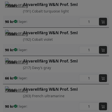
Akvarellfärg W&N Prof. 5ml
(191) Cobalt turquoise light
90
kr
I lager:
Akvarellfärg W&N Prof. 5ml
(192) Cobalt violet
90
kr
I lager:
Akvarellfärg W&N Prof. 5ml
(217) Davy’s gray
66
kr
I lager:
Akvarellfärg W&N Prof. 5ml
(263) French ultramarine
90
kr
I lager: