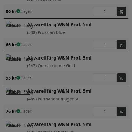
90
kr
I lager:
Akvarellfärg W&N Prof. 5ml
(538) Prussian blue
66
kr
I lager:
Akvarellfärg W&N Prof. 5ml
(547) Quinacridone Gold
95
kr
I lager:
Akvarellfärg W&N Prof. 5ml
(489) Permanent magenta
76
kr
I lager:
Akvarellfärg W&N Prof. 5ml