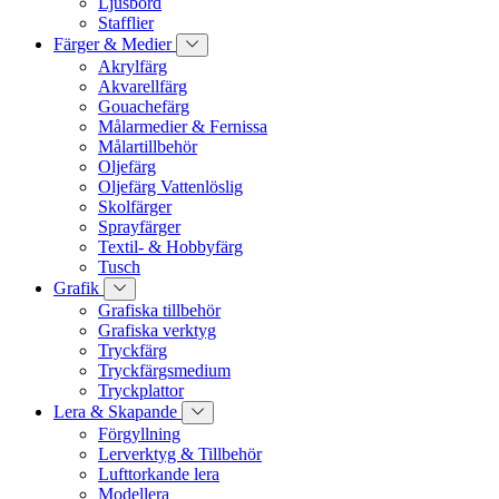
Ljusbord
Stafflier
Färger & Medier
Akrylfärg
Akvarellfärg
Gouachefärg
Målarmedier & Fernissa
Målartillbehör
Oljefärg
Oljefärg Vattenlöslig
Skolfärger
Sprayfärger
Textil- & Hobbyfärg
Tusch
Grafik
Grafiska tillbehör
Grafiska verktyg
Tryckfärg
Tryckfärgsmedium
Tryckplattor
Lera & Skapande
Förgyllning
Lerverktyg & Tillbehör
Lufttorkande lera
Modellera