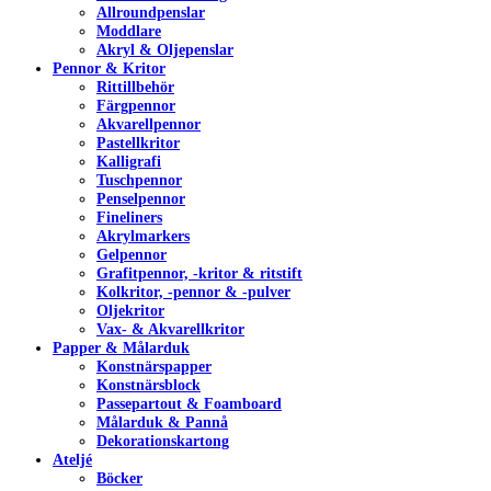
Allroundpenslar
Moddlare
Akryl & Oljepenslar
Pennor & Kritor
Rittillbehör
Färgpennor
Akvarellpennor
Pastellkritor
Kalligrafi
Tuschpennor
Penselpennor
Fineliners
Akrylmarkers
Gelpennor
Grafitpennor, -kritor & ritstift
Kolkritor, -pennor & -pulver
Oljekritor
Vax- & Akvarellkritor
Papper & Målarduk
Konstnärspapper
Konstnärsblock
Passepartout & Foamboard
Målarduk & Pannå
Dekorationskartong
Ateljé
Böcker