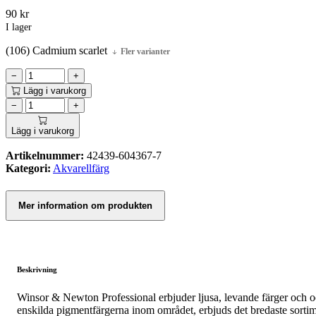
90
kr
I lager
(106) Cadmium scarlet
Fler varianter
−
+
Lägg i varukorg
−
+
Lägg i varukorg
Artikelnummer:
42439-604367-7
Kategori:
Akvarellfärg
Mer information om produkten
Beskrivning
Winsor & Newton Professional erbjuder ljusa, levande färger och oöv
enskilda pigmentfärgerna inom området, erbjuds det bredaste sortime