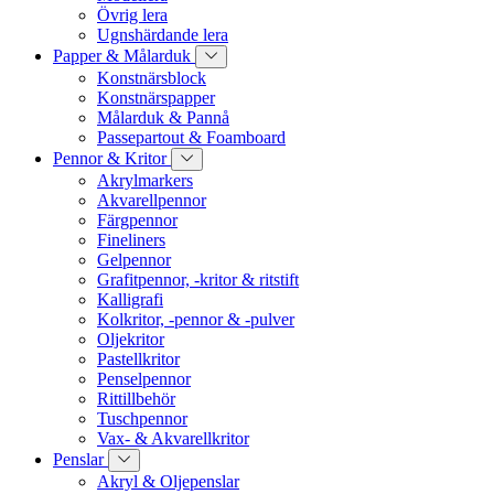
Övrig lera
Ugnshärdande lera
Papper & Målarduk
Konstnärsblock
Konstnärspapper
Målarduk & Pannå
Passepartout & Foamboard
Pennor & Kritor
Akrylmarkers
Akvarellpennor
Färgpennor
Fineliners
Gelpennor
Grafitpennor, -kritor & ritstift
Kalligrafi
Kolkritor, -pennor & -pulver
Oljekritor
Pastellkritor
Penselpennor
Rittillbehör
Tuschpennor
Vax- & Akvarellkritor
Penslar
Akryl & Oljepenslar