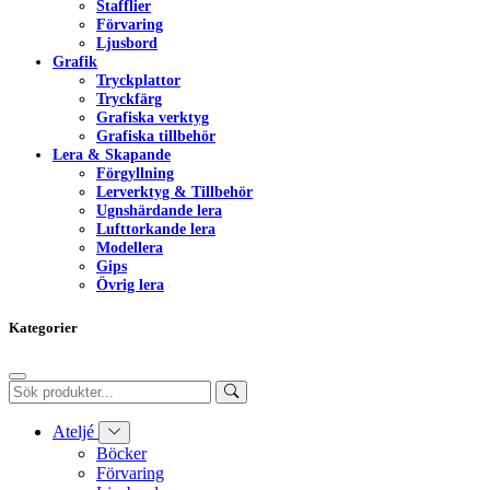
Stafflier
Förvaring
Ljusbord
Grafik
Tryckplattor
Tryckfärg
Grafiska verktyg
Grafiska tillbehör
Lera & Skapande
Förgyllning
Lerverktyg & Tillbehör
Ugnshärdande lera
Lufttorkande lera
Modellera
Gips
Övrig lera
Kategorier
Ateljé
Böcker
Förvaring