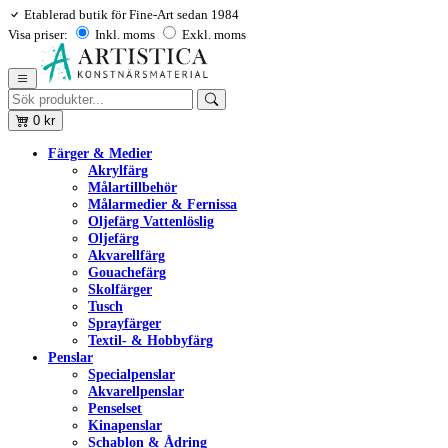
Etablerad butik för Fine-Art sedan 1984
Visa priser:
Inkl. moms
Exkl. moms
0
kr
Färger & Medier
Akrylfärg
Målartillbehör
Målarmedier & Fernissa
Oljefärg Vattenlöslig
Oljefärg
Akvarellfärg
Gouachefärg
Skolfärger
Tusch
Sprayfärger
Textil- & Hobbyfärg
Penslar
Specialpenslar
Akvarellpenslar
Penselset
Kinapenslar
Schablon & Ådring