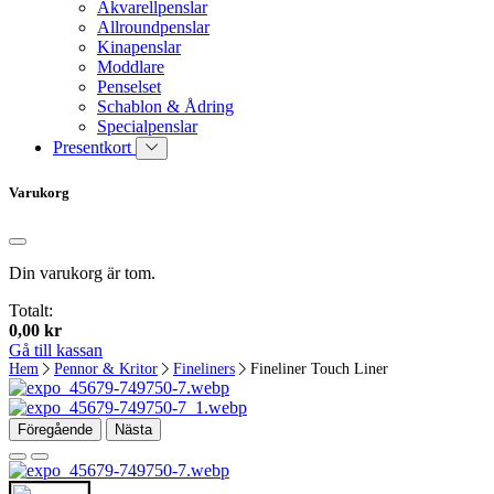
Akvarellpenslar
Allroundpenslar
Kinapenslar
Moddlare
Penselset
Schablon & Ådring
Specialpenslar
Presentkort
Varukorg
Din varukorg är tom.
Totalt:
0,00
kr
Gå till kassan
Hem
Pennor & Kritor
Fineliners
Fineliner Touch Liner
Föregående
Nästa