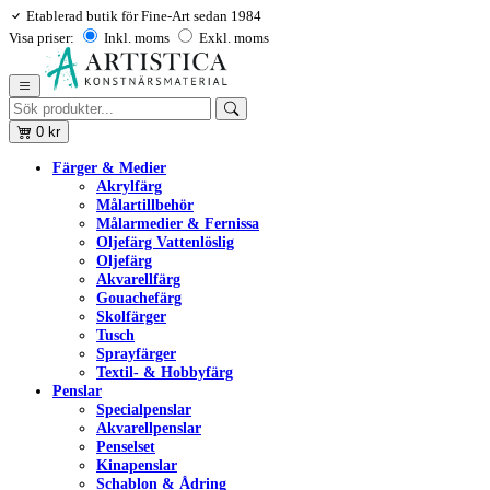
Etablerad butik för Fine-Art sedan 1984
Visa priser:
Inkl. moms
Exkl. moms
0
kr
Färger & Medier
Akrylfärg
Målartillbehör
Målarmedier & Fernissa
Oljefärg Vattenlöslig
Oljefärg
Akvarellfärg
Gouachefärg
Skolfärger
Tusch
Sprayfärger
Textil- & Hobbyfärg
Penslar
Specialpenslar
Akvarellpenslar
Penselset
Kinapenslar
Schablon & Ådring