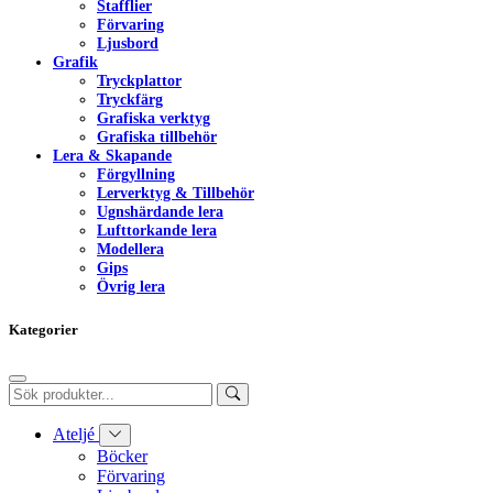
Stafflier
Förvaring
Ljusbord
Grafik
Tryckplattor
Tryckfärg
Grafiska verktyg
Grafiska tillbehör
Lera & Skapande
Förgyllning
Lerverktyg & Tillbehör
Ugnshärdande lera
Lufttorkande lera
Modellera
Gips
Övrig lera
Kategorier
Ateljé
Böcker
Förvaring