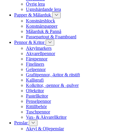
Övrig lera
Ugnshärdande lera
Papper & Målarduk
Konstnärsblock
Konstnärspapper
Målarduk & Pannå
Passepartout & Foamboard
Pennor & Kritor
Akrylmarkers
Akvarellpennor
Färgpennor
Fineliners
Gelpennor
Grafitpennor, -kritor & ritstift
Kalligrafi
Kolkritor, -pennor & -pulver
Oljekritor
Pastellkritor
Penselpennor
Rittillbehör
Tuschpennor
Vax- & Akvarellkritor
Penslar
Akryl & Oljepenslar