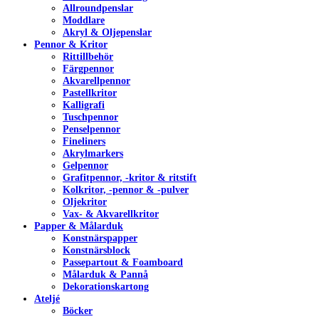
Allroundpenslar
Moddlare
Akryl & Oljepenslar
Pennor & Kritor
Rittillbehör
Färgpennor
Akvarellpennor
Pastellkritor
Kalligrafi
Tuschpennor
Penselpennor
Fineliners
Akrylmarkers
Gelpennor
Grafitpennor, -kritor & ritstift
Kolkritor, -pennor & -pulver
Oljekritor
Vax- & Akvarellkritor
Papper & Målarduk
Konstnärspapper
Konstnärsblock
Passepartout & Foamboard
Målarduk & Pannå
Dekorationskartong
Ateljé
Böcker