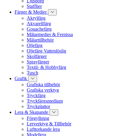
Ljusbord
Stafflier
Färger & Medier
Akrylfärg
Akvarellfärg
Gouachefärg
Målarmedier & Fernissa
Målartillbehör
Oljefärg
Oljefärg Vattenlöslig
Skolfärger
Sprayfärger
Textil- & Hobbyfärg
Tusch
Grafik
Grafiska tillbehör
Grafiska verktyg
Tryckfärg
Tryckfärgsmedium
Tryckplattor
Lera & Skapande
Förgyllning
Lerverktyg & Tillbehör
Lufttorkande lera
Modellera