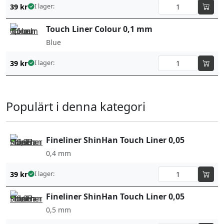
39
kr
I lager:
Touch Liner Colour 0,1 mm
Blue
39
kr
I lager:
Populärt i denna kategori
Fineliner ShinHan Touch Liner 0,05
0,4 mm
39
kr
I lager:
Fineliner ShinHan Touch Liner 0,05
0,5 mm