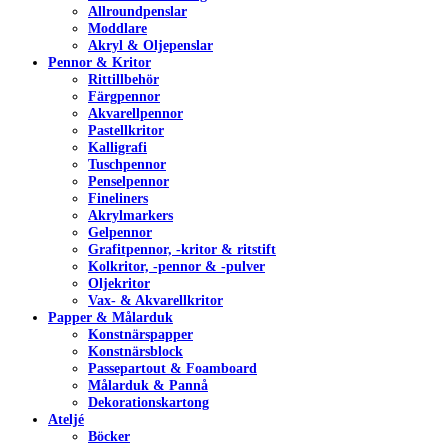
Allroundpenslar
Moddlare
Akryl & Oljepenslar
Pennor & Kritor
Rittillbehör
Färgpennor
Akvarellpennor
Pastellkritor
Kalligrafi
Tuschpennor
Penselpennor
Fineliners
Akrylmarkers
Gelpennor
Grafitpennor, -kritor & ritstift
Kolkritor, -pennor & -pulver
Oljekritor
Vax- & Akvarellkritor
Papper & Målarduk
Konstnärspapper
Konstnärsblock
Passepartout & Foamboard
Målarduk & Pannå
Dekorationskartong
Ateljé
Böcker