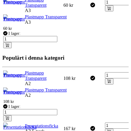
Transparent
60
kr
A3
Plastmapp Transparent
A3
60
kr
I lager:
Populärt i denna kategori
Plastmapp
Transparent
108
kr
A2
Plastmapp Transparent
A2
108
kr
I lager:
Presentationsficka
167
kr