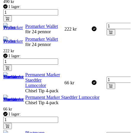
490
kr
I lager:
Promarker Wallet
222
kr
för 24 pennor
Promarker Wallet
för 24 pennor
222
kr
I lager:
Permanent Marker
Staedtler
66
kr
Lumocolor
Chisel Tip 4-pack
Permanent Marker Staedtler Lumocolor
Chisel Tip 4-pack
66
kr
I lager:
Plastmapp