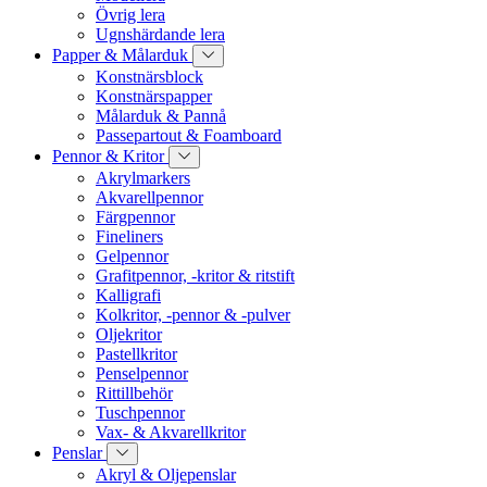
Övrig lera
Ugnshärdande lera
Papper & Målarduk
Konstnärsblock
Konstnärspapper
Målarduk & Pannå
Passepartout & Foamboard
Pennor & Kritor
Akrylmarkers
Akvarellpennor
Färgpennor
Fineliners
Gelpennor
Grafitpennor, -kritor & ritstift
Kalligrafi
Kolkritor, -pennor & -pulver
Oljekritor
Pastellkritor
Penselpennor
Rittillbehör
Tuschpennor
Vax- & Akvarellkritor
Penslar
Akryl & Oljepenslar