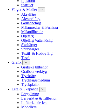
Ljusbord
Stafflier
Färger & Medier
Akrylfärg
Akvarellfärg
Gouachefärg
Målarmedier & Fernissa
Målartillbehör
Oljefärg
Oljefärg Vattenlöslig
Skolfärger
Sprayfärger
Textil- & Hobbyfärg
Tusch
Grafik
Grafiska tillbehör
Grafiska verktyg
Tryckfärg
Tryckfärgsmedium
Tryckplattor
Lera & Skapande
Förgyllning
Lerverktyg & Tillbehör
Lufttorkande lera
Modellera