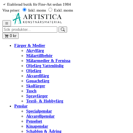
Etablerad butik för Fine-Art sedan 1984
Visa priser:
Inkl. moms
Exkl. moms
0
kr
Färger & Medier
Akrylfärg
Målartillbehör
Målarmedier & Fernissa
Oljefärg Vattenlöslig
Oljefärg
Akvarellfärg
Gouachefärg
Skolfärger
Tusch
Sprayfärger
Textil- & Hobbyfärg
Penslar
Specialpenslar
Akvarellpenslar
Penselset
Kinapenslar
Schablon & Ådring