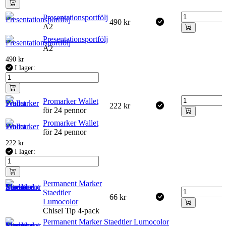
Presentationsportfölj
490
kr
A2
Presentationsportfölj
A2
490
kr
I lager:
Promarker Wallet
222
kr
för 24 pennor
Promarker Wallet
för 24 pennor
222
kr
I lager:
Permanent Marker
Staedtler
66
kr
Lumocolor
Chisel Tip 4-pack
Permanent Marker Staedtler Lumocolor