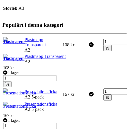
Storlek
A3
Populärt i denna kategori
Plastmapp
Transparent
108
kr
A2
Plastmapp Transparent
A2
108
kr
I lager:
Presentationsficka
167
kr
A2 5-pack
Presentationsficka
A2 5-pack
167
kr
I lager: