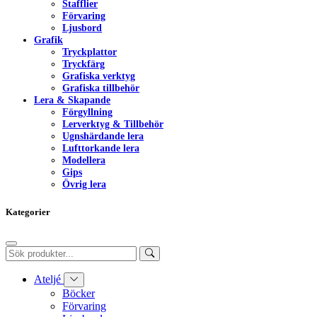
Stafflier
Förvaring
Ljusbord
Grafik
Tryckplattor
Tryckfärg
Grafiska verktyg
Grafiska tillbehör
Lera & Skapande
Förgyllning
Lerverktyg & Tillbehör
Ugnshärdande lera
Lufttorkande lera
Modellera
Gips
Övrig lera
Kategorier
Ateljé
Böcker
Förvaring