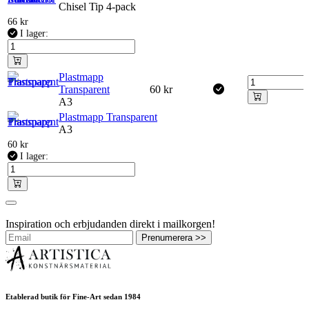
Chisel Tip 4-pack
66
kr
I lager:
Plastmapp
Transparent
60
kr
A3
Plastmapp Transparent
A3
60
kr
I lager:
Inspiration och erbjudanden direkt i mailkorgen!
Prenumerera >>
Etablerad butik för Fine-Art sedan 1984