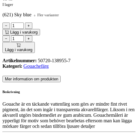
I lager
(621) Sky blue
Fler varianter
−
+
Lägg i varukorg
−
+
Lägg i varukorg
Artikelnummer:
50720-138955-7
Kategori:
Gouachefärg
Mer information om produkten
Beskrivning
Gouache är en täckande vattenfärg som görs av mindre fint rivet
pigment, än det som ingår i transparenta akvarellfärger. Liksom i ren
akvarell utgörs bindemedlet av gum arabicum. Gouachemåleri är
ypperligt för motiv som behöver bearbetas eftersom man kan lägga
mörkare färger och sedan tillföra ljusare detaljer