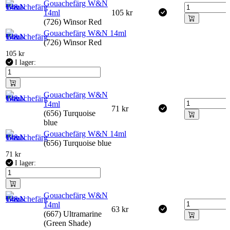
Gouachefärg W&N
14ml
105
kr
(726) Winsor Red
Gouachefärg W&N 14ml
(726) Winsor Red
105
kr
I lager:
Gouachefärg W&N
14ml
71
kr
(656) Turquoise
blue
Gouachefärg W&N 14ml
(656) Turquoise blue
71
kr
I lager:
Gouachefärg W&N
14ml
63
kr
(667) Ultramarine
(Green Shade)