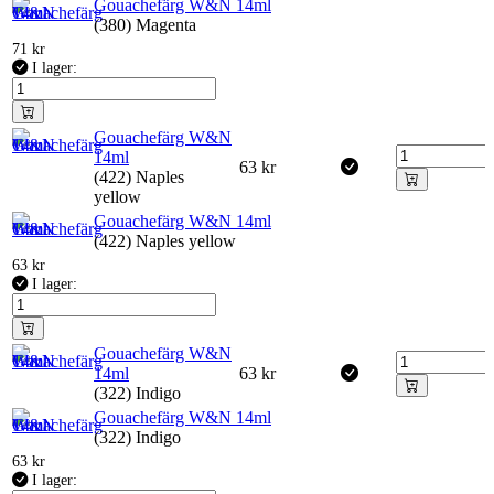
Gouachefärg W&N 14ml
(380) Magenta
71
kr
I lager:
Gouachefärg W&N
14ml
63
kr
(422) Naples
yellow
Gouachefärg W&N 14ml
(422) Naples yellow
63
kr
I lager:
Gouachefärg W&N
14ml
63
kr
(322) Indigo
Gouachefärg W&N 14ml
(322) Indigo
63
kr
I lager: