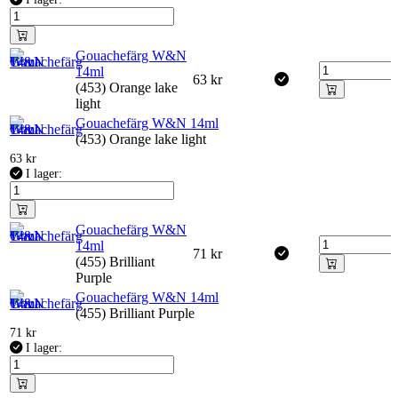
Gouachefärg W&N
14ml
63
kr
(453) Orange lake
light
Gouachefärg W&N 14ml
(453) Orange lake light
63
kr
I lager:
Gouachefärg W&N
14ml
71
kr
(455) Brilliant
Purple
Gouachefärg W&N 14ml
(455) Brilliant Purple
71
kr
I lager: