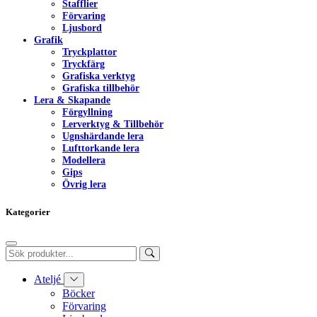
Stafflier
Förvaring
Ljusbord
Grafik
Tryckplattor
Tryckfärg
Grafiska verktyg
Grafiska tillbehör
Lera & Skapande
Förgyllning
Lerverktyg & Tillbehör
Ugnshärdande lera
Lufttorkande lera
Modellera
Gips
Övrig lera
Kategorier
Ateljé
Böcker
Förvaring