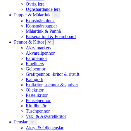
Övrig lera
Ugnshärdande lera
Papper & Målarduk
Konstnärsblock
Konstnärspapper
Målarduk & Pannå
Passepartout & Foamboard
Pennor & Kritor
Akrylmarkers
Akvarellpennor
Färgpennor
Fineliners
Gelpennor
Grafitpennor, -kritor & ritstift
Kalligrafi
Kolkritor, -pennor & -pulver
Oljekritor
Pastellkritor
Penselpennor
Rittillbehör
Tuschpennor
Vax- & Akvarellkritor
Penslar
Akryl & Oljepenslar