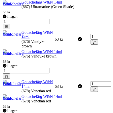
Gouachefärg W&N 14ml
(667) Ultramarine (Green Shade)
63
kr
I lager:
Gouachefärg W&N
14ml
63
kr
(676) Vandyke
brown
Gouachefärg W&N 14ml
(676) Vandyke brown
63
kr
I lager:
Gouachefärg W&N
14ml
63
kr
(678) Venetian red
Gouachefärg W&N 14ml
(678) Venetian red
63
kr
I lager: