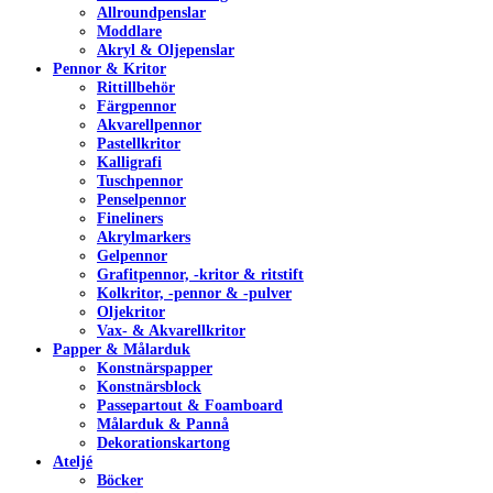
Allroundpenslar
Moddlare
Akryl & Oljepenslar
Pennor & Kritor
Rittillbehör
Färgpennor
Akvarellpennor
Pastellkritor
Kalligrafi
Tuschpennor
Penselpennor
Fineliners
Akrylmarkers
Gelpennor
Grafitpennor, -kritor & ritstift
Kolkritor, -pennor & -pulver
Oljekritor
Vax- & Akvarellkritor
Papper & Målarduk
Konstnärspapper
Konstnärsblock
Passepartout & Foamboard
Målarduk & Pannå
Dekorationskartong
Ateljé
Böcker