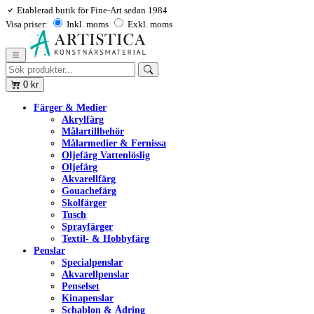
Etablerad butik för Fine-Art sedan 1984
Visa priser:
Inkl. moms
Exkl. moms
0
kr
Färger & Medier
Akrylfärg
Målartillbehör
Målarmedier & Fernissa
Oljefärg Vattenlöslig
Oljefärg
Akvarellfärg
Gouachefärg
Skolfärger
Tusch
Sprayfärger
Textil- & Hobbyfärg
Penslar
Specialpenslar
Akvarellpenslar
Penselset
Kinapenslar
Schablon & Ådring