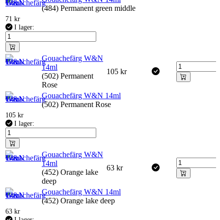
(484) Permanent green middle
71
kr
I lager:
Gouachefärg W&N
14ml
105
kr
(502) Permanent
Rose
Gouachefärg W&N 14ml
(502) Permanent Rose
105
kr
I lager:
Gouachefärg W&N
14ml
63
kr
(452) Orange lake
deep
Gouachefärg W&N 14ml
(452) Orange lake deep
63
kr
I lager: