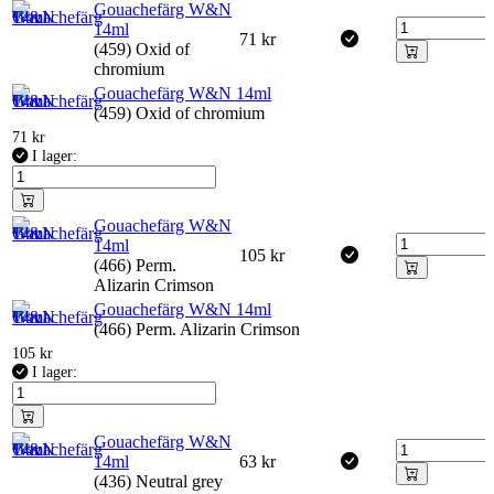
Gouachefärg W&N
14ml
71
kr
(459) Oxid of
chromium
Gouachefärg W&N 14ml
(459) Oxid of chromium
71
kr
I lager:
Gouachefärg W&N
14ml
105
kr
(466) Perm.
Alizarin Crimson
Gouachefärg W&N 14ml
(466) Perm. Alizarin Crimson
105
kr
I lager:
Gouachefärg W&N
14ml
63
kr
(436) Neutral grey