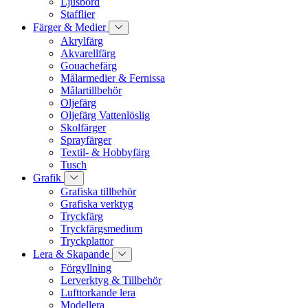
Ljusbord
Stafflier
Färger & Medier
Akrylfärg
Akvarellfärg
Gouachefärg
Målarmedier & Fernissa
Målartillbehör
Oljefärg
Oljefärg Vattenlöslig
Skolfärger
Sprayfärger
Textil- & Hobbyfärg
Tusch
Grafik
Grafiska tillbehör
Grafiska verktyg
Tryckfärg
Tryckfärgsmedium
Tryckplattor
Lera & Skapande
Förgyllning
Lerverktyg & Tillbehör
Lufttorkande lera
Modellera