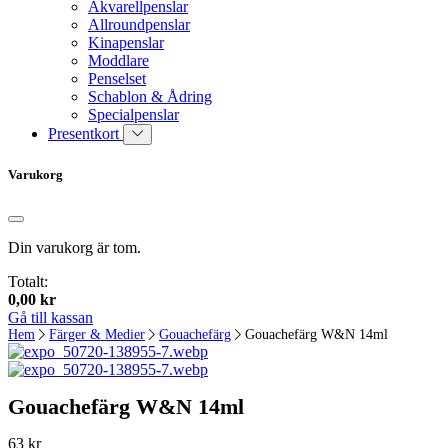
Akvarellpenslar
Allroundpenslar
Kinapenslar
Moddlare
Penselset
Schablon & Ådring
Specialpenslar
Presentkort
Varukorg
Din varukorg är tom.
Totalt:
0,00
kr
Gå till kassan
Hem
Färger & Medier
Gouachefärg
Gouachefärg W&N 14ml
Gouachefärg W&N 14ml
63
kr