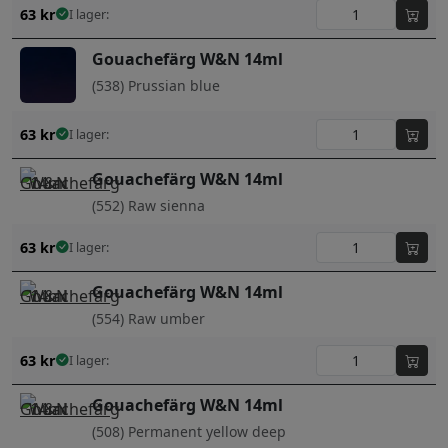
63
kr
I lager:
Gouachefärg W&N 14ml
(538) Prussian blue
63
kr
I lager:
Gouachefärg W&N 14ml
(552) Raw sienna
63
kr
I lager:
Gouachefärg W&N 14ml
(554) Raw umber
63
kr
I lager:
Gouachefärg W&N 14ml
(508) Permanent yellow deep