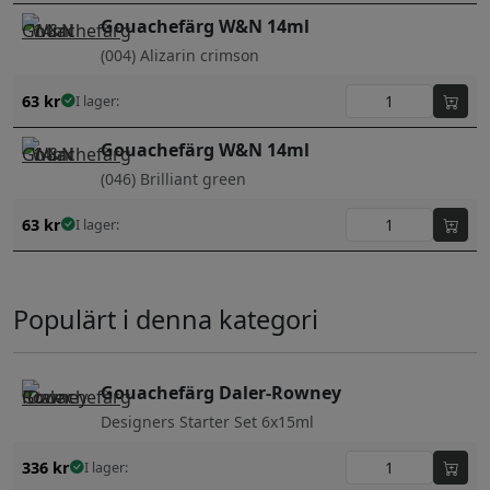
Gouachefärg W&N 14ml
(004) Alizarin crimson
63
kr
I lager:
Gouachefärg W&N 14ml
(046) Brilliant green
63
kr
I lager:
Populärt i denna kategori
Gouachefärg Daler-Rowney
Designers Starter Set 6x15ml
336
kr
I lager: