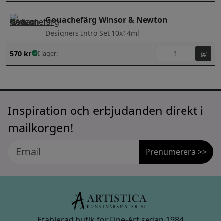
Gouachefärg Winsor & Newton
Designers Intro Set 10x14ml
570
kr
I lager:
Inspiration och erbjudanden direkt i
mailkorgen!
Prenumerera >>
Etablerad butik för Fine-Art sedan 1984