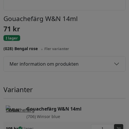
Gouachefärg W&N 14ml
71
kr
I lager
(028) Bengal rose
Fler varianter
Mer information om produkten
Varianter
Gouachefärg W&N 14ml
(706) Winsor blue
105
kr
I lager: