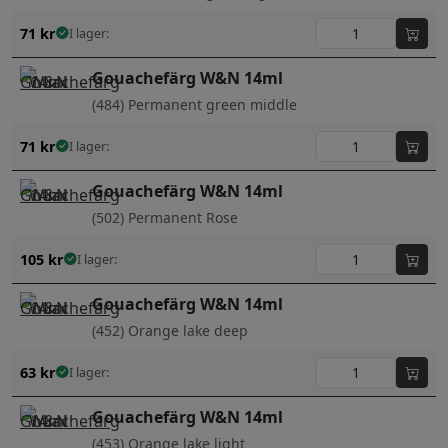
71
kr
I lager:
Gouachefärg W&N 14ml
(484) Permanent green middle
71
kr
I lager:
Gouachefärg W&N 14ml
(502) Permanent Rose
105
kr
I lager:
Gouachefärg W&N 14ml
(452) Orange lake deep
63
kr
I lager:
Gouachefärg W&N 14ml
(453) Orange lake light