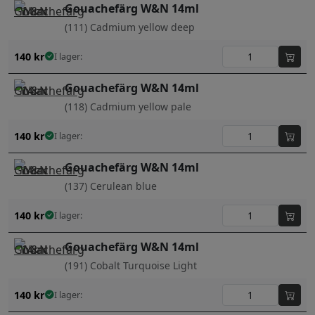
Gouachefärg W&N 14ml
(111) Cadmium yellow deep
140
kr
I lager:
Gouachefärg W&N 14ml
(118) Cadmium yellow pale
140
kr
I lager:
Gouachefärg W&N 14ml
(137) Cerulean blue
140
kr
I lager:
Gouachefärg W&N 14ml
(191) Cobalt Turquoise Light
140
kr
I lager: