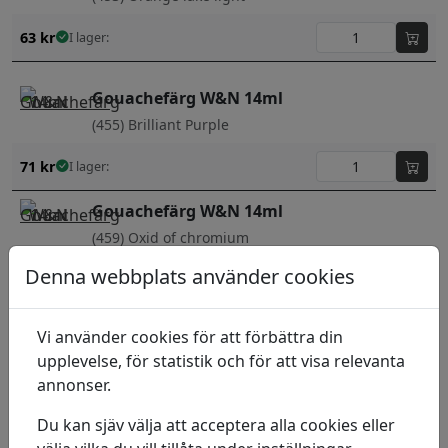
63
kr
I lager:
Gouachefärg W&N 14ml
(455) Brilliant Purple
71
kr
I lager:
Gouachefärg W&N 14ml
(459) Oxid of chromium
Denna webbplats använder cookies
71
kr
I lager:
Gouachefärg W&N 14ml
Vi använder cookies för att förbättra din
(466) Perm. Alizarin Crimson
upplevelse, för statistik och för att visa relevanta
annonser.
105
kr
I lager:
Du kan sjäv välja att acceptera alla cookies eller
Gouachefärg W&N 14ml