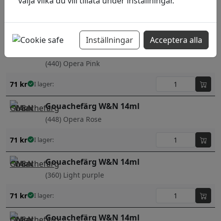
välja vilka du vill tillåta under inställningar.
(436) Neutral grey
63
kr
I lager:
Inställningar
Acceptera alla
Gouachefärg W&N 14ml
(440) Opera Pink
71
kr
I lager:
Gouachefärg W&N 14ml
(448) Opera Rose
71
kr
I lager:
Gouachefärg W&N 14ml
(360) Light purple
71
kr
I lager:
Gouachefärg W&N 14ml