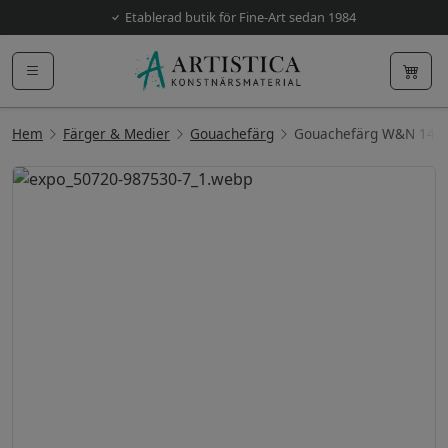
Etablerad butik för Fine-Art sedan 1984
Hem
Färger & Medier
Gouachefärg
Gouachefärg W&N 14m