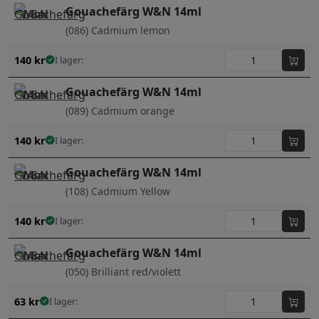
Gouachefärg W&N 14ml
(086) Cadmium lemon
140
kr
I lager:
Gouachefärg W&N 14ml
(089) Cadmium orange
140
kr
I lager:
Gouachefärg W&N 14ml
(108) Cadmium Yellow
140
kr
I lager:
Gouachefärg W&N 14ml
(050) Brilliant red/violett
63
kr
I lager: