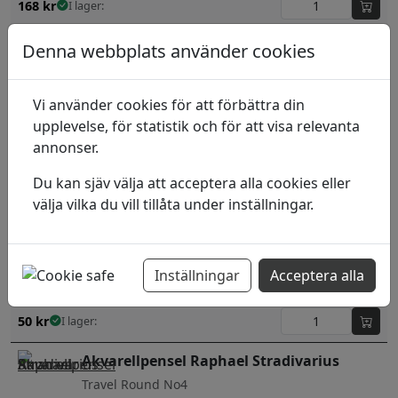
168
kr
I lager:
Akvarellpensel Lineo 152 Rund
Denna webbplats använder cookies
3/0
Vi använder cookies för att förbättra din
34
kr
I lager:
upplevelse, för statistik och för att visa relevanta
annonser.
Akvarellpensel Mårdhår LaVanche 3325
Du kan sjäv välja att acceptera alla cookies eller
stl 3/0
välja vilka du vill tillåta under inställningar.
36
kr
I lager:
Graduate Pensel
Inställningar
Acceptera alla
Black goat Round mop
50
kr
I lager:
Akvarellpensel Raphael Stradivarius
Travel Round No4