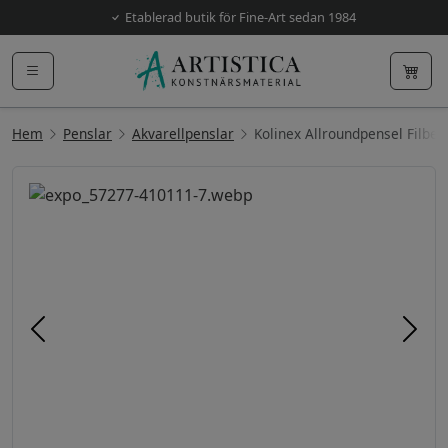
Etablerad butik för Fine-Art sedan 1984
Hem
Penslar
Akvarellpenslar
Kolinex Allroundpensel Filber
Föregående
Näst