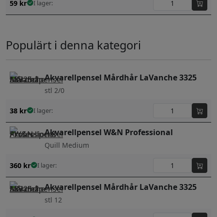
59
kr
I lager:
Populärt i denna kategori
Akvarellpensel Mårdhår LaVanche 3325
stl 2/0
38
kr
I lager:
Akvarellpensel W&N Professional
Quill Medium
360
kr
I lager:
Akvarellpensel Mårdhår LaVanche 3325
stl 12