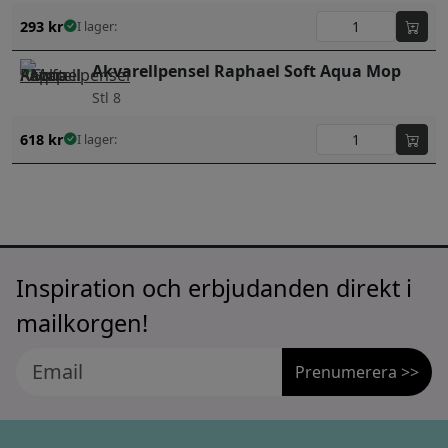
293
kr
I lager:
Akvarellpensel Raphael Soft Aqua Mop
Stl 8
618
kr
I lager:
Inspiration och erbjudanden direkt i
mailkorgen!
Prenumerera >>