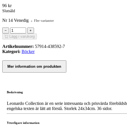
96
kr
Slutsåld
Nr 14 Venedig
Fler varianter
−
+
Lägg i varukorg
Artikelnummer:
57914-438592-7
Kategori:
Böcker
Mer information om produkten
Beskrivning
Leonardo Collection är en serie intressanta och prisvärda förebildsb
engelska texten är lätt att förstå. Storlek 24x34cm. 36 sidor.
Ytterligare information