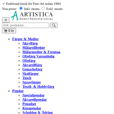
Etablerad butik för Fine-Art sedan 1984
Visa priser:
Inkl. moms
Exkl. moms
0
kr
Färger & Medier
Akrylfärg
Målartillbehör
Målarmedier & Fernissa
Oljefärg Vattenlöslig
Oljefärg
Akvarellfärg
Gouachefärg
Skolfärger
Tusch
Sprayfärger
Textil- & Hobbyfärg
Penslar
Specialpenslar
Akvarellpenslar
Penselset
Kinapenslar
Schablon & Ådring