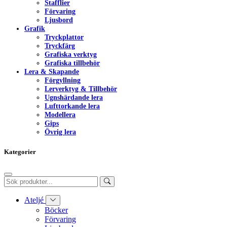
Stafflier
Förvaring
Ljusbord
Grafik
Tryckplattor
Tryckfärg
Grafiska verktyg
Grafiska tillbehör
Lera & Skapande
Förgyllning
Lerverktyg & Tillbehör
Ugnshärdande lera
Lufttorkande lera
Modellera
Gips
Övrig lera
Kategorier
Ateljé
Böcker
Förvaring