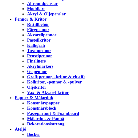
Allroundpenslar
Moddlare
Akryl & Oljepenslar
Pennor & Kritor
Rittillbehör
Färgpennor
Akvarellpennor
Pastellkritor
Kalligrafi
Tuschpennor
Penselpennor
Fineliners
Akrylmarkers
Gelpennor
Grafitpennor, -kritor & ritstift
Kolkritor, -pennor & -pulver
Oljekritor
Vax- & Akvarellkritor
Papper & Målarduk
Konstnärspapper
Konstnärsblock
Passepartout & Foamboard
Målarduk & Pannå
Dekorationskartong
Ateljé
Böcker