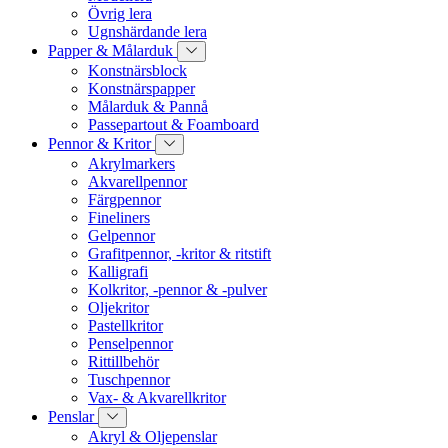
Övrig lera
Ugnshärdande lera
Papper & Målarduk
Konstnärsblock
Konstnärspapper
Målarduk & Pannå
Passepartout & Foamboard
Pennor & Kritor
Akrylmarkers
Akvarellpennor
Färgpennor
Fineliners
Gelpennor
Grafitpennor, -kritor & ritstift
Kalligrafi
Kolkritor, -pennor & -pulver
Oljekritor
Pastellkritor
Penselpennor
Rittillbehör
Tuschpennor
Vax- & Akvarellkritor
Penslar
Akryl & Oljepenslar