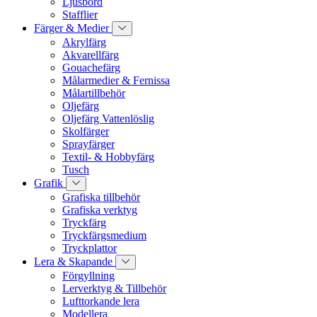
Ljusbord
Stafflier
Färger & Medier
Akrylfärg
Akvarellfärg
Gouachefärg
Målarmedier & Fernissa
Målartillbehör
Oljefärg
Oljefärg Vattenlöslig
Skolfärger
Sprayfärger
Textil- & Hobbyfärg
Tusch
Grafik
Grafiska tillbehör
Grafiska verktyg
Tryckfärg
Tryckfärgsmedium
Tryckplattor
Lera & Skapande
Förgyllning
Lerverktyg & Tillbehör
Lufttorkande lera
Modellera