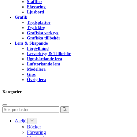
Stafflier
Förvaring
Ljusbord
Grafik
Tryckplattor
Tryckfärg
Grafiska verktyg
Grafiska tillbehör
Lera & Skapande
Förgyllning
Lerverktyg & Tillbehör
Ugnshärdande lera
Lufttorkande lera
Modellera
Gips
Övrig lera
Kategorier
Ateljé
Böcker
Förvaring