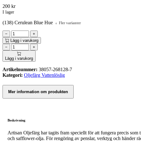
200
kr
I lager
(138) Cerulean Blue Hue
Fler varianter
−
+
Lägg i varukorg
−
+
Lägg i varukorg
Artikelnummer:
38057-268128-7
Kategori:
Oljefärg Vattenlöslig
Mer information om produkten
Beskrivning
Artisan Oljefärg har tagits fram speciellt för att fungera precis som 
och safflower-olja. För rengöring av penslar, verktyg och händer räc