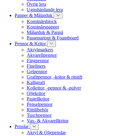
Övrig lera
Ugnshärdande lera
Papper & Målarduk
Konstnärsblock
Konstnärspapper
Målarduk & Pannå
Passepartout & Foamboard
Pennor & Kritor
Akrylmarkers
Akvarellpennor
Färgpennor
Fineliners
Gelpennor
Grafitpennor, -kritor & ritstift
Kalligrafi
Kolkritor, -pennor & -pulver
Oljekritor
Pastellkritor
Penselpennor
Rittillbehör
Tuschpennor
Vax- & Akvarellkritor
Penslar
Akryl & Oljepenslar