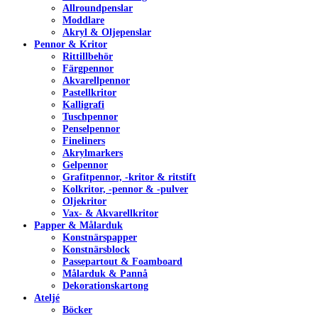
Allroundpenslar
Moddlare
Akryl & Oljepenslar
Pennor & Kritor
Rittillbehör
Färgpennor
Akvarellpennor
Pastellkritor
Kalligrafi
Tuschpennor
Penselpennor
Fineliners
Akrylmarkers
Gelpennor
Grafitpennor, -kritor & ritstift
Kolkritor, -pennor & -pulver
Oljekritor
Vax- & Akvarellkritor
Papper & Målarduk
Konstnärspapper
Konstnärsblock
Passepartout & Foamboard
Målarduk & Pannå
Dekorationskartong
Ateljé
Böcker