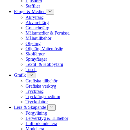
Ljusbord
Stafflier
Färger & Medier
Akrylfärg
Akvarellfärg
Gouachefärg
Målarmedier & Fernissa
Målartillbehör
Oljefärg
Oljefärg Vattenlöslig
Skolfärger
Sprayfärger
Textil- & Hobbyfärg
Tusch
Grafik
Grafiska tillbehör
Grafiska verktyg
Tryckfärg
Tryckfärgsmedium
Tryckplattor
Lera & Skapande
Förgyllning
Lerverktyg & Tillbehör
Lufttorkande lera
Modellera