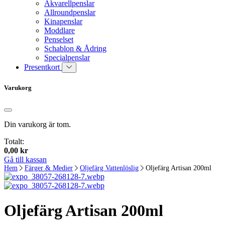
Akvarellpenslar
Allroundpenslar
Kinapenslar
Moddlare
Penselset
Schablon & Ådring
Specialpenslar
Presentkort
Varukorg
Din varukorg är tom.
Totalt:
0,00
kr
Gå till kassan
Hem
Färger & Medier
Oljefärg Vattenlöslig
Oljefärg Artisan 200ml
Oljefärg Artisan 200ml