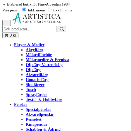
Etablerad butik för Fine-Art sedan 1984
Visa priser:
Inkl. moms
Exkl. moms
0
kr
Färger & Medier
Akrylfärg
Målartillbehör
Målarmedier & Fernissa
Oljefärg Vattenlöslig
Oljefärg
Akvarellfärg
Gouachefärg
Skolfärger
Tusch
Sprayfärger
Textil- & Hobbyfärg
Penslar
Specialpenslar
Akvarellpenslar
Penselset
Kinapenslar
Schablon & Ådring