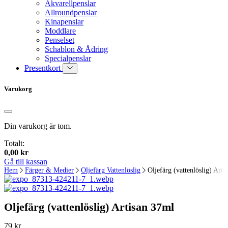
Akvarellpenslar
Allroundpenslar
Kinapenslar
Moddlare
Penselset
Schablon & Ådring
Specialpenslar
Presentkort
Varukorg
Din varukorg är tom.
Totalt:
0,00
kr
Gå till kassan
Hem
Färger & Medier
Oljefärg Vattenlöslig
Oljefärg (vattenlöslig) Arti
Oljefärg (vattenlöslig) Artisan 37ml
79
kr