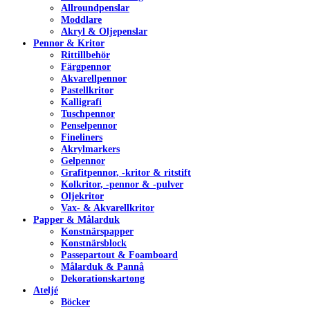
Allroundpenslar
Moddlare
Akryl & Oljepenslar
Pennor & Kritor
Rittillbehör
Färgpennor
Akvarellpennor
Pastellkritor
Kalligrafi
Tuschpennor
Penselpennor
Fineliners
Akrylmarkers
Gelpennor
Grafitpennor, -kritor & ritstift
Kolkritor, -pennor & -pulver
Oljekritor
Vax- & Akvarellkritor
Papper & Målarduk
Konstnärspapper
Konstnärsblock
Passepartout & Foamboard
Målarduk & Pannå
Dekorationskartong
Ateljé
Böcker