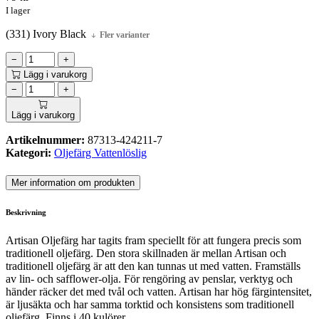
I lager
(331) Ivory Black
Fler varianter
−
+
Lägg i varukorg
−
+
Lägg i varukorg
Artikelnummer:
87313-424211-7
Kategori:
Oljefärg Vattenlöslig
Mer information om produkten
Beskrivning
Artisan Oljefärg har tagits fram speciellt för att fungera precis som
traditionell oljefärg. Den stora skillnaden är mellan Artisan och
traditionell oljefärg är att den kan tunnas ut med vatten. Framställs
av lin- och safflower-olja. För rengöring av penslar, verktyg och
händer räcker det med tvål och vatten. Artisan har hög färgintensitet,
är ljusäkta och har samma torktid och konsistens som traditionell
oljefärg. Finns i 40 kulörer