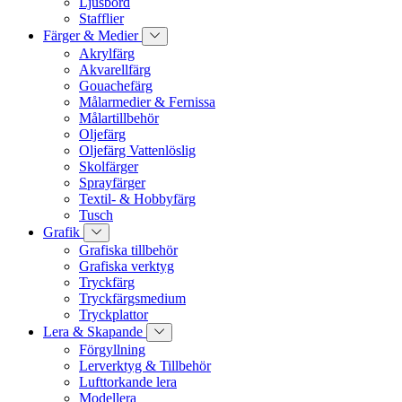
Ljusbord
Stafflier
Färger & Medier
Akrylfärg
Akvarellfärg
Gouachefärg
Målarmedier & Fernissa
Målartillbehör
Oljefärg
Oljefärg Vattenlöslig
Skolfärger
Sprayfärger
Textil- & Hobbyfärg
Tusch
Grafik
Grafiska tillbehör
Grafiska verktyg
Tryckfärg
Tryckfärgsmedium
Tryckplattor
Lera & Skapande
Förgyllning
Lerverktyg & Tillbehör
Lufttorkande lera
Modellera