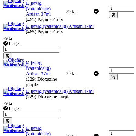
Oljefärg
(vattenlöslig)
79
kr
Artisan 37ml
(465) Payne’s Gray
Oljefärg (vattenlöslig) Artisan 37ml
(465) Payne’s Gray
79
kr
I lager:
Oljefärg
(vattenlöslig)
Artisan 37ml
79
kr
(229) Dioxazine
purple
Oljefärg (vattenlöslig) Artisan 37ml
(229) Dioxazine purple
79
kr
I lager:
Oljefärg
(vattenlöslig)