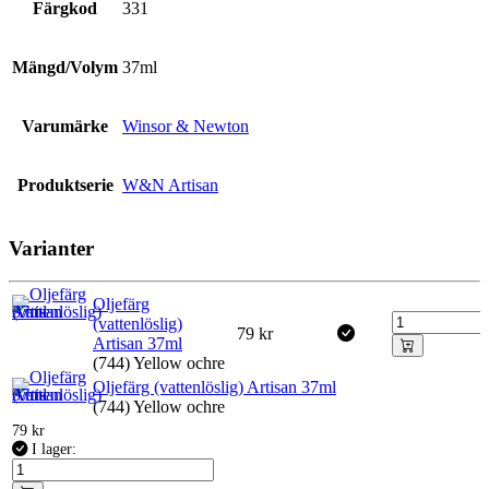
Färgkod
331
Mängd/Volym
37ml
Varumärke
Winsor & Newton
Produktserie
W&N Artisan
Varianter
Oljefärg
(vattenlöslig)
79
kr
Artisan 37ml
(744) Yellow ochre
Oljefärg (vattenlöslig) Artisan 37ml
(744) Yellow ochre
79
kr
I lager: