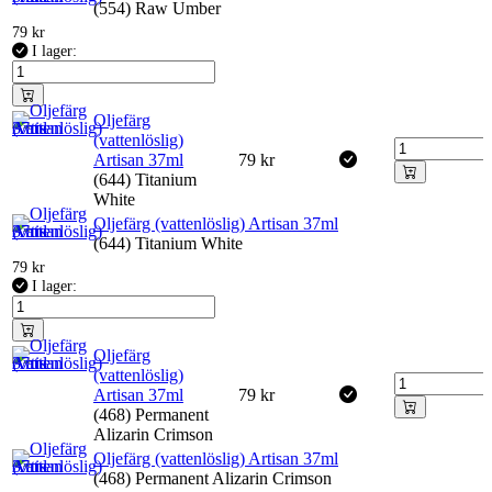
(554) Raw Umber
79
kr
I lager:
Oljefärg
(vattenlöslig)
Artisan 37ml
79
kr
(644) Titanium
White
Oljefärg (vattenlöslig) Artisan 37ml
(644) Titanium White
79
kr
I lager:
Oljefärg
(vattenlöslig)
Artisan 37ml
79
kr
(468) Permanent
Alizarin Crimson
Oljefärg (vattenlöslig) Artisan 37ml
(468) Permanent Alizarin Crimson