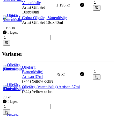
Vattenlöslig
1 195
kr
Artist Gift Set
10stx40ml
Cobra Oljefärg Vattenlöslig
Artist Gift Set 10stx40ml
1 195
kr
I lager:
Varianter
Oljefärg
(vattenlöslig)
79
kr
Artisan 37ml
(744) Yellow ochre
Oljefärg (vattenlöslig) Artisan 37ml
(744) Yellow ochre
79
kr
I lager: