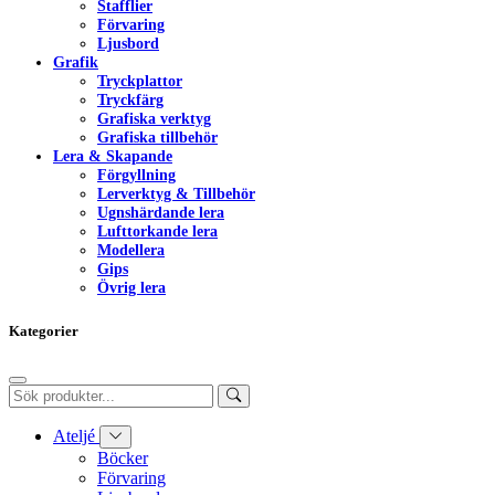
Stafflier
Förvaring
Ljusbord
Grafik
Tryckplattor
Tryckfärg
Grafiska verktyg
Grafiska tillbehör
Lera & Skapande
Förgyllning
Lerverktyg & Tillbehör
Ugnshärdande lera
Lufttorkande lera
Modellera
Gips
Övrig lera
Kategorier
Ateljé
Böcker
Förvaring