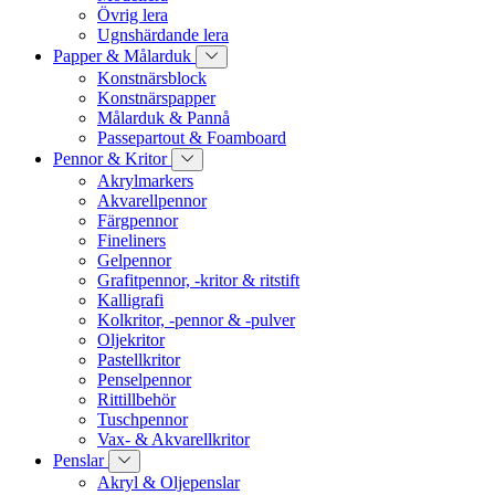
Övrig lera
Ugnshärdande lera
Papper & Målarduk
Konstnärsblock
Konstnärspapper
Målarduk & Pannå
Passepartout & Foamboard
Pennor & Kritor
Akrylmarkers
Akvarellpennor
Färgpennor
Fineliners
Gelpennor
Grafitpennor, -kritor & ritstift
Kalligrafi
Kolkritor, -pennor & -pulver
Oljekritor
Pastellkritor
Penselpennor
Rittillbehör
Tuschpennor
Vax- & Akvarellkritor
Penslar
Akryl & Oljepenslar