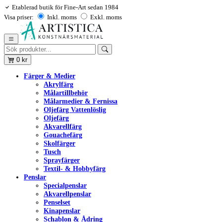
Etablerad butik för Fine-Art sedan 1984
Visa priser:
Inkl. moms
Exkl. moms
0
kr
Färger & Medier
Akrylfärg
Målartillbehör
Målarmedier & Fernissa
Oljefärg Vattenlöslig
Oljefärg
Akvarellfärg
Gouachefärg
Skolfärger
Tusch
Sprayfärger
Textil- & Hobbyfärg
Penslar
Specialpenslar
Akvarellpenslar
Penselset
Kinapenslar
Schablon & Ådring