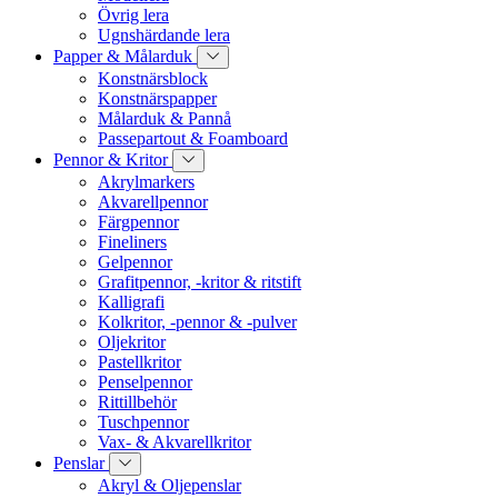
Övrig lera
Ugnshärdande lera
Papper & Målarduk
Konstnärsblock
Konstnärspapper
Målarduk & Pannå
Passepartout & Foamboard
Pennor & Kritor
Akrylmarkers
Akvarellpennor
Färgpennor
Fineliners
Gelpennor
Grafitpennor, -kritor & ritstift
Kalligrafi
Kolkritor, -pennor & -pulver
Oljekritor
Pastellkritor
Penselpennor
Rittillbehör
Tuschpennor
Vax- & Akvarellkritor
Penslar
Akryl & Oljepenslar