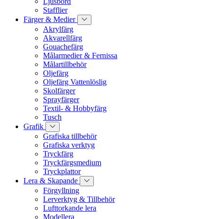
Ljusbord
Stafflier
Färger & Medier
Akrylfärg
Akvarellfärg
Gouachefärg
Målarmedier & Fernissa
Målartillbehör
Oljefärg
Oljefärg Vattenlöslig
Skolfärger
Sprayfärger
Textil- & Hobbyfärg
Tusch
Grafik
Grafiska tillbehör
Grafiska verktyg
Tryckfärg
Tryckfärgsmedium
Tryckplattor
Lera & Skapande
Förgyllning
Lerverktyg & Tillbehör
Lufttorkande lera
Modellera