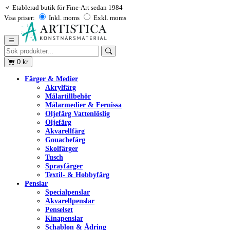
Etablerad butik för Fine-Art sedan 1984
Visa priser:
Inkl. moms
Exkl. moms
0
kr
Färger & Medier
Akrylfärg
Målartillbehör
Målarmedier & Fernissa
Oljefärg Vattenlöslig
Oljefärg
Akvarellfärg
Gouachefärg
Skolfärger
Tusch
Sprayfärger
Textil- & Hobbyfärg
Penslar
Specialpenslar
Akvarellpenslar
Penselset
Kinapenslar
Schablon & Ådring