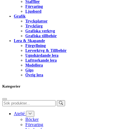
Stafflier
Förvaring
Ljusbord
Grafik
Tryckplattor
Tryckfärg
Grafiska verktyg
Grafiska tillbehör
Lera & Skapande
Förgyllning
Lerverktyg & Tillbehör
Ugnshärdande lera
Lufttorkande lera
Modellera
Gips
Övrig lera
Kategorier
Ateljé
Böcker
Förvaring