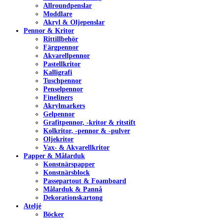
Allroundpenslar
Moddlare
Akryl & Oljepenslar
Pennor & Kritor
Rittillbehör
Färgpennor
Akvarellpennor
Pastellkritor
Kalligrafi
Tuschpennor
Penselpennor
Fineliners
Akrylmarkers
Gelpennor
Grafitpennor, -kritor & ritstift
Kolkritor, -pennor & -pulver
Oljekritor
Vax- & Akvarellkritor
Papper & Målarduk
Konstnärspapper
Konstnärsblock
Passepartout & Foamboard
Målarduk & Pannå
Dekorationskartong
Ateljé
Böcker