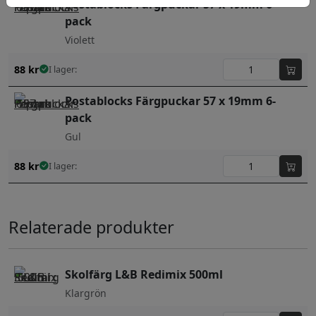
Postablocks Färgpuckar 57 x 19mm 6-
pack
Violett
88
kr
I lager:
Postablocks Färgpuckar 57 x 19mm 6-
pack
Gul
88
kr
I lager:
Relaterade produkter
Skolfärg L&B Redimix 500ml
Klargrön