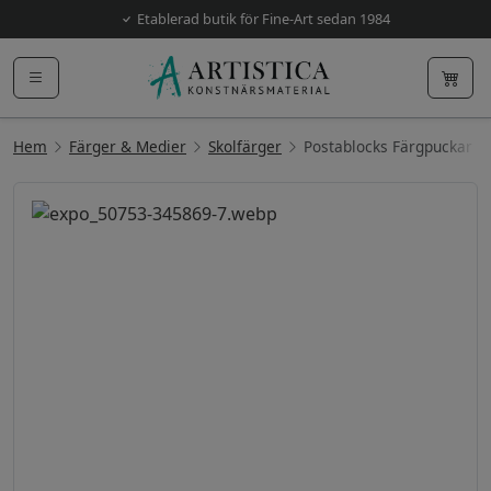
Etablerad butik för Fine-Art sedan 1984
Hem
Färger & Medier
Skolfärger
Postablocks Färgpuckar 5