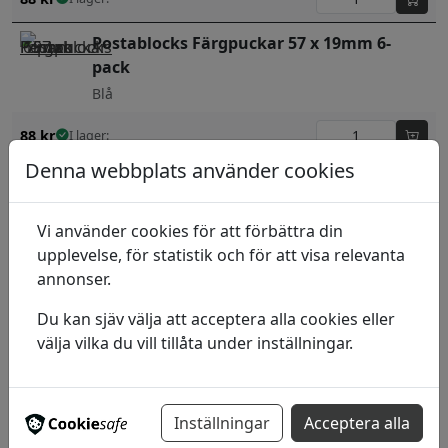
Postablocks Färgpuckar 57 x 19mm 6-
pack
Blå
88
kr
I lager:
Denna webbplats använder cookies
Postablocks Färgpuckar 57 x 19mm 6-
pack
Vi använder cookies för att förbättra din
Röd
upplevelse, för statistik och för att visa relevanta
88
kr
I lager:
annonser.
Postablocks Färgpuckar 57 x 19mm 6-
Du kan sjäv välja att acceptera alla cookies eller
pack
välja vilka du vill tillåta under inställningar.
Mörkröd
88
kr
I lager:
Inställningar
Acceptera alla