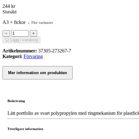
244
kr
Slutsåld
A3 + fickor
Fler varianter
−
+
Lägg i varukorg
Artikelnummer:
37305-273267-7
Kategori:
Förvaring
Mer information om produkten
Beskrivning
Lätt portfolio av svart polypropylen med ringmekanism för plastficko
Ytterligare information