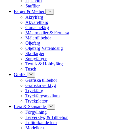
Ljusbord
Stafflier
Färger & Medier
Akrylfärg
Akvarellfärg
Gouachefärg
Målarmedier & Fernissa
Målartillbehör
Oljefärg
Oljefärg Vattenlöslig
Skolfärger
Sprayfärger
Textil- & Hobbyfärg
Tusch
Grafik
Grafiska tillbehör
Grafiska verktyg
Tryckfärg
Tryckfärgsmedium
Tryckplattor
Lera & Skapande
Förgyllning
Lerverktyg & Tillbehör
Lufttorkande lera
Modellera