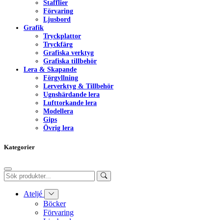
Stafflier
Förvaring
Ljusbord
Grafik
Tryckplattor
Tryckfärg
Grafiska verktyg
Grafiska tillbehör
Lera & Skapande
Förgyllning
Lerverktyg & Tillbehör
Ugnshärdande lera
Lufttorkande lera
Modellera
Gips
Övrig lera
Kategorier
Ateljé
Böcker
Förvaring