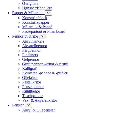
Övrig lera
Ugnshärdande lera
Papper & Målarduk
Konstnärsblock
Konstnärspapper
Målarduk & Pannå
Passepartout & Foamboard
Pennor & Kritor
Akrylmarkers
Akvarellpennor
Färgpennor
Fineliners
Gelpennor
Grafitpennor, -kritor & ritstift
Kalligrafi
Kolkritor, -pennor & -pulver
Oljekritor
Pastellkritor
Penselpennor
Rittillbehör
Tuschpennor
Vax- & Akvarellkritor
Penslar
Akryl & Oljepenslar