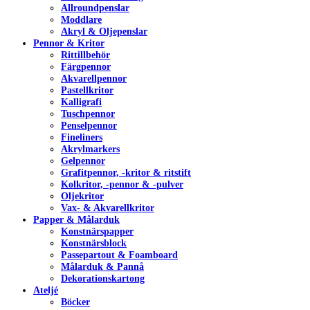
Allroundpenslar
Moddlare
Akryl & Oljepenslar
Pennor & Kritor
Rittillbehör
Färgpennor
Akvarellpennor
Pastellkritor
Kalligrafi
Tuschpennor
Penselpennor
Fineliners
Akrylmarkers
Gelpennor
Grafitpennor, -kritor & ritstift
Kolkritor, -pennor & -pulver
Oljekritor
Vax- & Akvarellkritor
Papper & Målarduk
Konstnärspapper
Konstnärsblock
Passepartout & Foamboard
Målarduk & Pannå
Dekorationskartong
Ateljé
Böcker