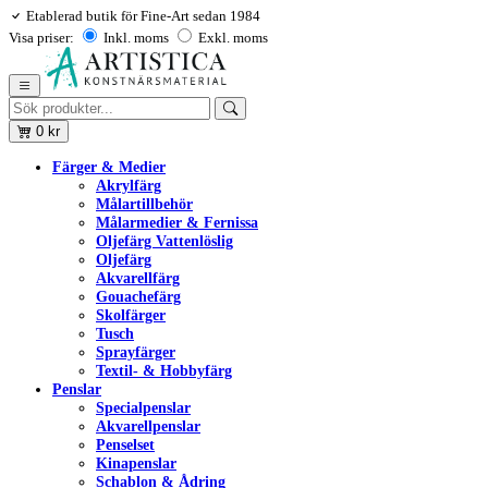
Etablerad butik för Fine-Art sedan 1984
Visa priser:
Inkl. moms
Exkl. moms
0
kr
Färger & Medier
Akrylfärg
Målartillbehör
Målarmedier & Fernissa
Oljefärg Vattenlöslig
Oljefärg
Akvarellfärg
Gouachefärg
Skolfärger
Tusch
Sprayfärger
Textil- & Hobbyfärg
Penslar
Specialpenslar
Akvarellpenslar
Penselset
Kinapenslar
Schablon & Ådring