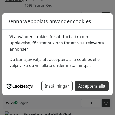
(169) Taurus Red
75
kr
I lager:
Denna webbplats använder cookies
Sprayfärg mtn94 400ml
(161) Jase Blue
Vi använder cookies för att förbättra din
upplevelse, för statistik och för att visa relevanta
75
kr
I lager:
annonser.
Sprayfärg mtn94 400ml
Du kan sjäv välja att acceptera alla cookies eller
(162) Deep Blue
välja vilka du vill tillåta under inställningar.
75
kr
I lager:
Sprayfärg mtn94 400ml
Inställningar
Acceptera alla
(156) Barceloneta Blue
75
kr
I lager:
Sprayfärg mtn94 400ml