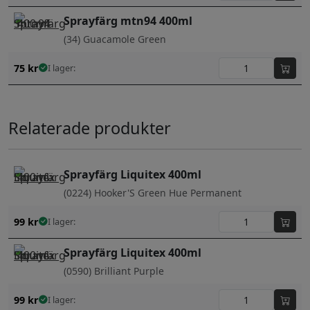
Sprayfärg mtn94 400ml
(34) Guacamole Green
75
kr
I lager:
Relaterade produkter
Sprayfärg Liquitex 400ml
(0224) Hooker'S Green Hue Permanent
99
kr
I lager:
Sprayfärg Liquitex 400ml
(0590) Brilliant Purple
99
kr
I lager: