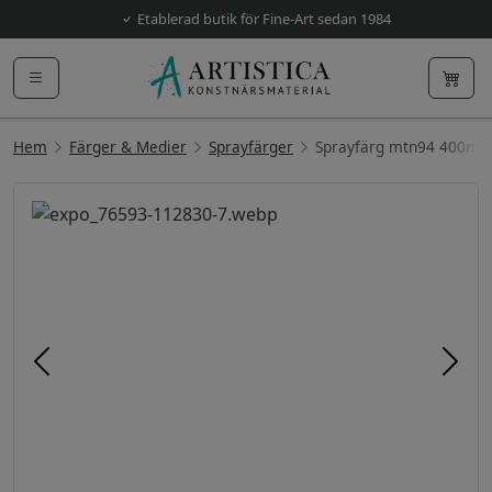
Etablerad butik för Fine-Art sedan 1984
Hem
Färger & Medier
Sprayfärger
Sprayfärg mtn94 400ml
Föregående
Näst