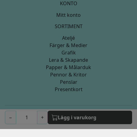
KONTO
Mitt konto
SORTIMENT
Ateljé
Färger & Medier
Grafik
Lera & Skapande
Papper & Målarduk
Pennor & Kritor
Penslar
Presentkort
−
+
Lägg i varukorg
© 2026 artistica.nu