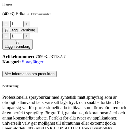
I lager
(4003) Erika
Fler varianter
−
+
Lägg i varukorg
−
+
Lägg i varukorg
Artikelnummer:
76593-231182-7
Kategori:
Sprayfärger
Mer information om produkten
Beskrivning
Professionella sprayburkar med syntetisk matt sprayfärg som är
otroligt lättanvänd tack vare sitt låga tryck och snabba torktid. Den
lämpar sig väl för professionellt arbete likväl som för nybörjaren och
är en perfekt sprayfärg för graffiti, gatukonst, dekorationsmåleri och
annat konstnärligt arbete. Perfekt för alla typer av applikationer,
universellt valv ger möjlighet till ultratunna eller extremt tjocka
linjer.Storlek: 400 mlFUNKTIONALITETTorkar snabbtBra