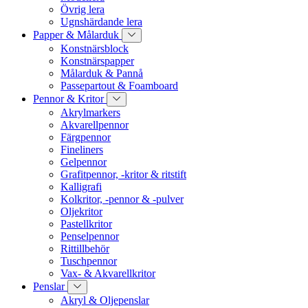
Övrig lera
Ugnshärdande lera
Papper & Målarduk
Konstnärsblock
Konstnärspapper
Målarduk & Pannå
Passepartout & Foamboard
Pennor & Kritor
Akrylmarkers
Akvarellpennor
Färgpennor
Fineliners
Gelpennor
Grafitpennor, -kritor & ritstift
Kalligrafi
Kolkritor, -pennor & -pulver
Oljekritor
Pastellkritor
Penselpennor
Rittillbehör
Tuschpennor
Vax- & Akvarellkritor
Penslar
Akryl & Oljepenslar