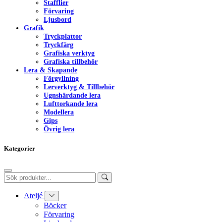
Stafflier
Förvaring
Ljusbord
Grafik
Tryckplattor
Tryckfärg
Grafiska verktyg
Grafiska tillbehör
Lera & Skapande
Förgyllning
Lerverktyg & Tillbehör
Ugnshärdande lera
Lufttorkande lera
Modellera
Gips
Övrig lera
Kategorier
Ateljé
Böcker
Förvaring