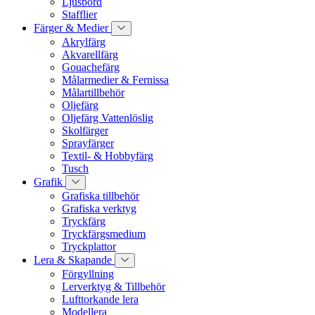
Ljusbord
Stafflier
Färger & Medier
Akrylfärg
Akvarellfärg
Gouachefärg
Målarmedier & Fernissa
Målartillbehör
Oljefärg
Oljefärg Vattenlöslig
Skolfärger
Sprayfärger
Textil- & Hobbyfärg
Tusch
Grafik
Grafiska tillbehör
Grafiska verktyg
Tryckfärg
Tryckfärgsmedium
Tryckplattor
Lera & Skapande
Förgyllning
Lerverktyg & Tillbehör
Lufttorkande lera
Modellera