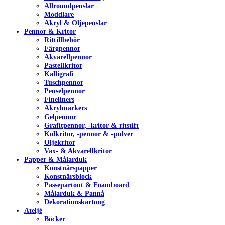
Allroundpenslar
Moddlare
Akryl & Oljepenslar
Pennor & Kritor
Rittillbehör
Färgpennor
Akvarellpennor
Pastellkritor
Kalligrafi
Tuschpennor
Penselpennor
Fineliners
Akrylmarkers
Gelpennor
Grafitpennor, -kritor & ritstift
Kolkritor, -pennor & -pulver
Oljekritor
Vax- & Akvarellkritor
Papper & Målarduk
Konstnärspapper
Konstnärsblock
Passepartout & Foamboard
Målarduk & Pannå
Dekorationskartong
Ateljé
Böcker