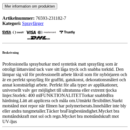
Mer information om produkten
Artikelnummer:
76593-231182-7
Kategori:
Sprayfärger
Beskrivning
Professionella sprayburkar med syntetisk matt sprayfärg som är
otroligt lättanvänd tack vare sitt låga tryck och snabba torktid. Den
lämpar sig väl för professionellt arbete likväl som för nybörjaren och
är en perfekt sprayfärg för graffiti, gatukonst, dekorationsmåleri och
annat konstnärligt arbete. Perfekt för alla typer av applikationer,
universellt valv ger möjlighet till ultratunna eller extremt tjocka
linjer.Storlek: 400 mlFUNKTIONALITETTorkar snabbtBra
härdning.Lätt att applicera och måla om.Utmärkt flexibilitet.Starkt
motstånd mot repor när filmen har polymeriserats.Innehåller inte bly
eller andra tungmetaller.Täcker braFärgbeständighet.Mycket bra
motståndskraft mot sol och regn.Mycket bra motståndskraft mot
UV-ljus