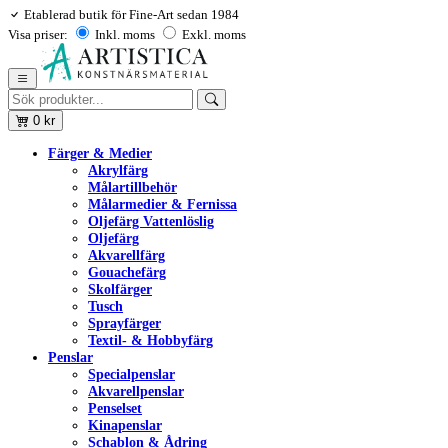
Etablerad butik för Fine-Art sedan 1984
Visa priser:
Inkl. moms
Exkl. moms
0
kr
Färger & Medier
Akrylfärg
Målartillbehör
Målarmedier & Fernissa
Oljefärg Vattenlöslig
Oljefärg
Akvarellfärg
Gouachefärg
Skolfärger
Tusch
Sprayfärger
Textil- & Hobbyfärg
Penslar
Specialpenslar
Akvarellpenslar
Penselset
Kinapenslar
Schablon & Ådring