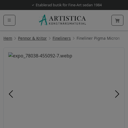
Etablerad butik för Fine-Art sedan 1984
Hem
Pennor & Kritor
Fineliners
Fineliner Pigma Micron
Föregående
Näst