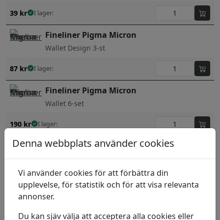
39
kr
I lager:
Fineliner Pigma Micron
Wallet Design 3-st
87
kr
I lager:
Fineliner Pigma Micron
Wallet 6-set
190
kr
I lager:
Denna webbplats använder cookies
Populärt i denna kategori
Vi använder cookies för att förbättra din
upplevelse, för statistik och för att visa relevanta
annonser.
Touch Liner Colour 0,1 mm
Yellow
Du kan sjäv välja att acceptera alla cookies eller