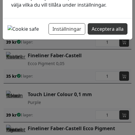
välja vilka du vill tillåta under inställningar.
39
kr
I lager:
Fineliner ShinHan Touch Liner 0,05
Inställningar
Acceptera alla
0,1 mm
39
kr
I lager:
Fineliner Faber-Castell
Ecco Pigment 0,05
35
kr
I lager:
Touch Liner Colour 0,1 mm
Purple
39
kr
I lager:
Fineliner Faber-Castell Ecco Pigment