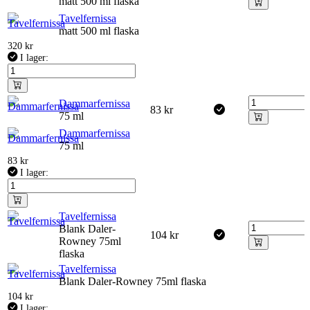
matt 500 ml flaska
Tavelfernissa
matt 500 ml flaska
320
kr
I lager:
Dammarfernissa
83
kr
75 ml
Dammarfernissa
75 ml
83
kr
I lager:
Tavelfernissa
Blank Daler-
104
kr
Rowney 75ml
flaska
Tavelfernissa
Blank Daler-Rowney 75ml flaska
104
kr
I lager: