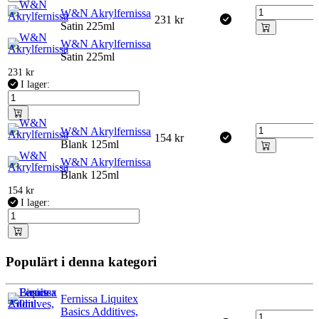
W&N Akrylfernissa
231
kr
Satin 225ml
W&N Akrylfernissa
Satin 225ml
231
kr
I lager:
W&N Akrylfernissa
154
kr
Blank 125ml
W&N Akrylfernissa
Blank 125ml
154
kr
I lager:
Populärt i denna kategori
Fernissa Liquitex
Basics Additives,