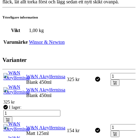
fläck, låt allt torka först och lägg sedan ett nytt skikt ovanpå.
Ytterligare information
Vikt
1,00 kg
Varumärke
Winsor & Newton
Varianter
W&N Akrylfernissa
325
kr
Blank 450ml
W&N Akrylfernissa
Blank 450ml
325
kr
I lager:
W&N Akrylfernissa
154
kr
Matt 125ml