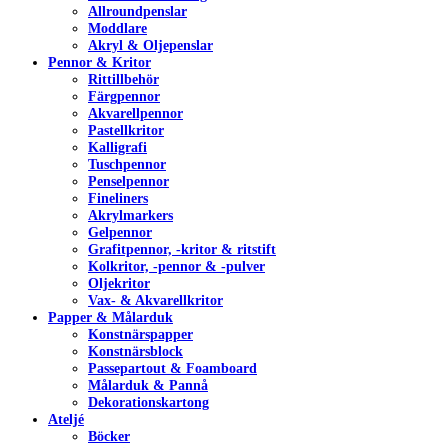
Allroundpenslar
Moddlare
Akryl & Oljepenslar
Pennor & Kritor
Rittillbehör
Färgpennor
Akvarellpennor
Pastellkritor
Kalligrafi
Tuschpennor
Penselpennor
Fineliners
Akrylmarkers
Gelpennor
Grafitpennor, -kritor & ritstift
Kolkritor, -pennor & -pulver
Oljekritor
Vax- & Akvarellkritor
Papper & Målarduk
Konstnärspapper
Konstnärsblock
Passepartout & Foamboard
Målarduk & Pannå
Dekorationskartong
Ateljé
Böcker