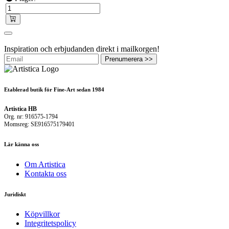
Inspiration och erbjudanden direkt i mailkorgen!
Prenumerera >>
Etablerad butik för Fine-Art sedan 1984
Artistica HB
Org. nr: 916575-1794
Momsreg: SE916575179401
Lär känna oss
Om Artistica
Kontakta oss
Juridiskt
Köpvillkor
Integritetspolicy