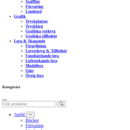
Stafflier
Förvaring
Ljusbord
Grafik
Tryckplattor
Tryckfärg
Grafiska verktyg
Grafiska tillbehör
Lera & Skapande
Förgyllning
Lerverktyg & Tillbehör
Ugnshärdande lera
Lufttorkande lera
Modellera
Gips
Övrig lera
Kategorier
Ateljé
Böcker
Förvaring