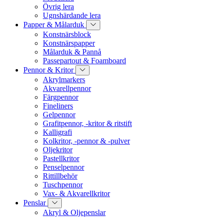
Övrig lera
Ugnshärdande lera
Papper & Målarduk
Konstnärsblock
Konstnärspapper
Målarduk & Pannå
Passepartout & Foamboard
Pennor & Kritor
Akrylmarkers
Akvarellpennor
Färgpennor
Fineliners
Gelpennor
Grafitpennor, -kritor & ritstift
Kalligrafi
Kolkritor, -pennor & -pulver
Oljekritor
Pastellkritor
Penselpennor
Rittillbehör
Tuschpennor
Vax- & Akvarellkritor
Penslar
Akryl & Oljepenslar