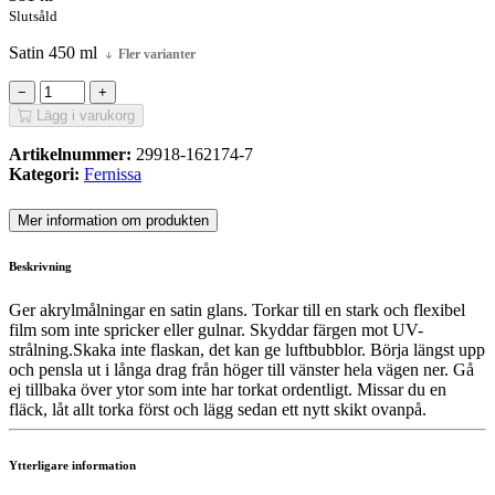
Slutsåld
Satin 450 ml
Fler varianter
−
+
Lägg i varukorg
Artikelnummer:
29918-162174-7
Kategori:
Fernissa
Mer information om produkten
Beskrivning
Ger akrylmålningar en satin glans. Torkar till en stark och flexibel
film som inte spricker eller gulnar. Skyddar färgen mot UV-
strålning.Skaka inte flaskan, det kan ge luftbubblor. Börja längst upp
och pensla ut i långa drag från höger till vänster hela vägen ner. Gå
ej tillbaka över ytor som inte har torkat ordentligt. Missar du en
fläck, låt allt torka först och lägg sedan ett nytt skikt ovanpå.
Ytterligare information