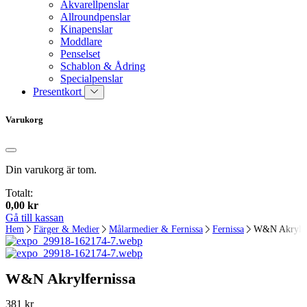
Akvarellpenslar
Allroundpenslar
Kinapenslar
Moddlare
Penselset
Schablon & Ådring
Specialpenslar
Presentkort
Varukorg
Din varukorg är tom.
Totalt:
0,00
kr
Gå till kassan
Hem
Färger & Medier
Målarmedier & Fernissa
Fernissa
W&N Akrylfe
W&N Akrylfernissa
381
kr