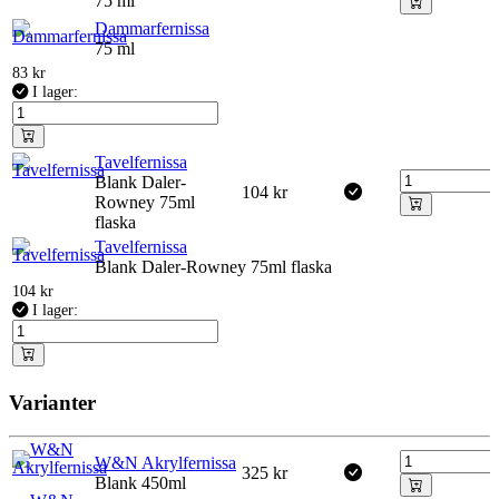
75 ml
Dammarfernissa
75 ml
83
kr
I lager:
Tavelfernissa
Blank Daler-
104
kr
Rowney 75ml
flaska
Tavelfernissa
Blank Daler-Rowney 75ml flaska
104
kr
I lager:
Varianter
W&N Akrylfernissa
325
kr
Blank 450ml