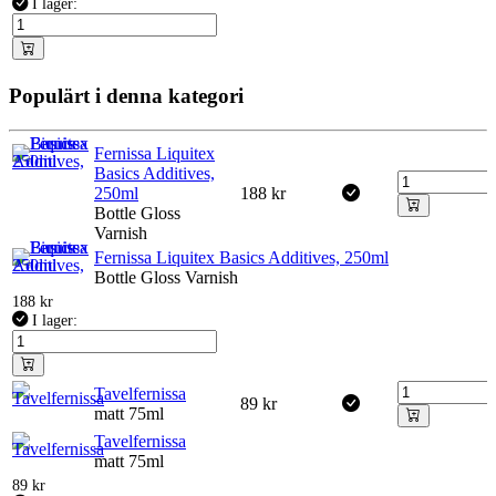
I lager:
Populärt i denna kategori
Fernissa Liquitex
Basics Additives,
250ml
188
kr
Bottle Gloss
Varnish
Fernissa Liquitex Basics Additives, 250ml
Bottle Gloss Varnish
188
kr
I lager:
Tavelfernissa
89
kr
matt 75ml
Tavelfernissa
matt 75ml
89
kr