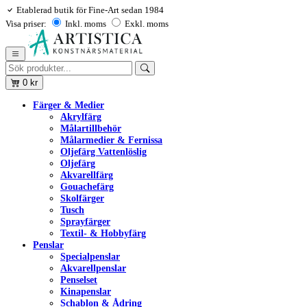
Etablerad butik för Fine-Art sedan 1984
Visa priser:
Inkl. moms
Exkl. moms
0
kr
Färger & Medier
Akrylfärg
Målartillbehör
Målarmedier & Fernissa
Oljefärg Vattenlöslig
Oljefärg
Akvarellfärg
Gouachefärg
Skolfärger
Tusch
Sprayfärger
Textil- & Hobbyfärg
Penslar
Specialpenslar
Akvarellpenslar
Penselset
Kinapenslar
Schablon & Ådring