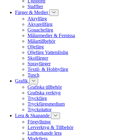
Ljusbord
Stafflier
Färger & Medier
Akrylfärg
Akvarellfärg
Gouachefärg
Målarmedier & Fernissa
Målartillbehör
Oljefärg
Oljefärg Vattenlöslig
Skolfärger
Sprayfärger
Textil- & Hobbyfärg
Tusch
Grafik
Grafiska tillbehör
Grafiska verktyg
Tryckfärg
Tryckfärgsmedium
Tryckplattor
Lera & Skapande
Förgyllning
Lerverktyg & Tillbehör
Lufttorkande lera
Modellera