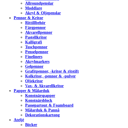
Allroundpenslar
Moddlare
Akryl & Oljepenslar
Pennor & Kritor
Rittillbehör
Färgpennor
Akvarellpennor
Pastellkritor
Kalligrafi
Tuschpennor
Penselpennor
Fineliners
Akrylmarkers
Gelpennor
Grafitpennor, -kritor & ritstift
Kolkritor, -pennor & -pulver
Oljekritor
Vax- & Akvarellkritor
Papper & Målarduk
Konstnärspapper
Konstnärsblock
Passepartout & Foamboard
Målarduk & Pannå
Dekorationskartong
Ateljé
Böcker