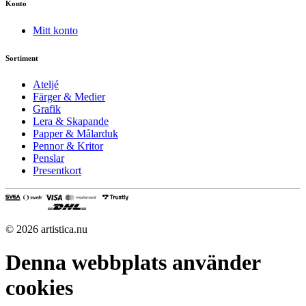
Konto
Mitt konto
Sortiment
Ateljé
Färger & Medier
Grafik
Lera & Skapande
Papper & Målarduk
Pennor & Kritor
Penslar
Presentkort
© 2026 artistica.nu
Denna webbplats använder
cookies