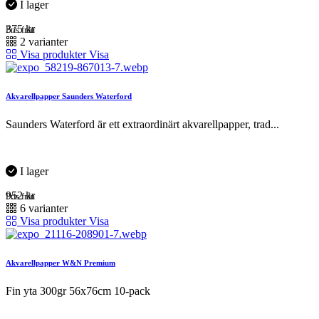
I lager
375
kr
Pris från
2 varianter
Visa produkter
Visa
Akvarellpapper Saunders Waterford
Saunders Waterford är ett extraordinärt akvarellpapper, trad...
I lager
952
kr
Pris från
6 varianter
Visa produkter
Visa
Akvarellpapper W&N Premium
Fin yta 300gr 56x76cm 10-pack