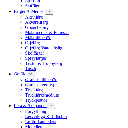
Ljusbord
Stafflier
Färger & Medier
Akrylfärg
Akvarellfärg
Gouachefärg
Målarmedier & Fernissa
Målartillbehör
Oljefärg
Oljefärg Vattenlöslig
Skolfärger
Sprayfärger
Textil- & Hobbyfärg
Tusch
Grafik
Grafiska tillbehör
Grafiska verktyg
Tryckfärg
Tryckfärgsmedium
Tryckplattor
Lera & Skapande
Förgyllning
Lerverktyg & Tillbehör
Lufttorkande lera
Modellera