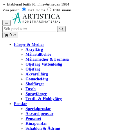
Etablerad butik för Fine-Art sedan 1984
Visa priser:
Inkl. moms
Exkl. moms
0
kr
Färger & Medier
Akrylfärg
Målartillbehör
Målarmedier & Fernissa
Oljefärg Vattenlöslig
Oljefärg
Akvarellfärg
Gouachefärg
Skolfärger
Tusch
Sprayfärger
Textil- & Hobbyfärg
Penslar
Specialpenslar
Akvarellpenslar
Penselset
Kinapenslar
Schablon & Ådring