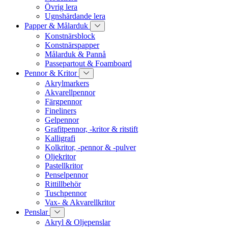
Övrig lera
Ugnshärdande lera
Papper & Målarduk
Konstnärsblock
Konstnärspapper
Målarduk & Pannå
Passepartout & Foamboard
Pennor & Kritor
Akrylmarkers
Akvarellpennor
Färgpennor
Fineliners
Gelpennor
Grafitpennor, -kritor & ritstift
Kalligrafi
Kolkritor, -pennor & -pulver
Oljekritor
Pastellkritor
Penselpennor
Rittillbehör
Tuschpennor
Vax- & Akvarellkritor
Penslar
Akryl & Oljepenslar