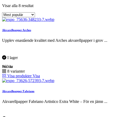
Sortera
Visar alla 8 resultat
efter
popularitet
Akvarellpapper Arches
Upplev enastående kvalitet med Arches akvarellpapper i grov ...
I lager
960
kr
Pris från
8 varianter
Visa produkter
Visa
Akvarellpapper Fabriano
Akvarellpapper Fabriano Artistico Extra White – För en jämn ...