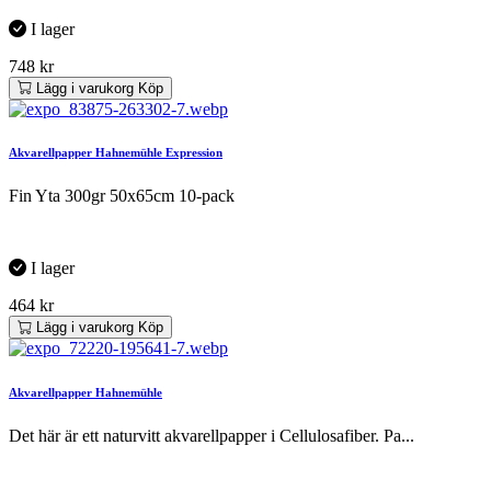
I lager
748
kr
Lägg i varukorg
Köp
Akvarellpapper Hahnemühle Expression
Fin Yta 300gr 50x65cm 10-pack
I lager
464
kr
Lägg i varukorg
Köp
Akvarellpapper Hahnemühle
Det här är ett naturvitt akvarellpapper i Cellulosafiber. Pa...