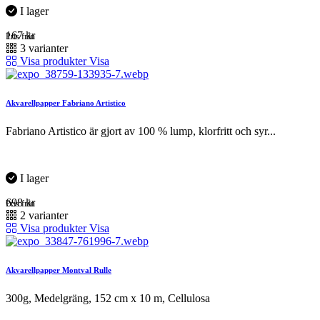
I lager
167
kr
Pris från
3 varianter
Visa produkter
Visa
Akvarellpapper Fabriano Artistico
Fabriano Artistico är gjort av 100 % lump, klorfritt och syr...
I lager
698
kr
Pris från
2 varianter
Visa produkter
Visa
Akvarellpapper Montval Rulle
300g, Medelgräng, 152 cm x 10 m, Cellulosa