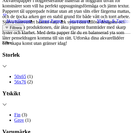
Akvarellpapper i högpresterande material är noggrant utvalt för
konstnärer som vill ha perfekt uppsugningsförmåga och jämn textur.
Papperet tål upprepade tvättar utan att ytan slits eller färgerna mattas,
och de tjocka arken ger en stabil grund för både vått och torrt arbete.
Akvarellpapper
Färgat Papper
Japanpapper
Marker- & Tuschpap
Själva hantverket bakom varje ark syns i den tidlösa designen och
den hållbara produktionen, där äkta pigment framträder med skarp
Filtrera
lyster och klarhet. Med detta papper får du en balanserad yta som
låter penseldragen komma till sin rätt. Utforska dina akvarellidéer
Filter
och skapa konst utan gränser idag!
Storlek
50x65
(1)
56x76
(2)
Ytskikt
Fin
(3)
Grov
(1)
Varumärke