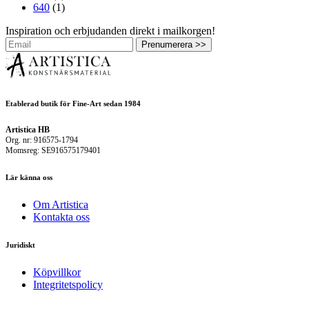
640
(1)
Inspiration och erbjudanden direkt i mailkorgen!
Prenumerera >>
Etablerad butik för Fine-Art sedan 1984
Artistica HB
Org. nr: 916575-1794
Momsreg: SE916575179401
Lär känna oss
Om Artistica
Kontakta oss
Juridiskt
Köpvillkor
Integritetspolicy