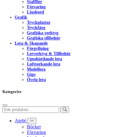
Stafflier
Förvaring
Ljusbord
Grafik
Tryckplattor
Tryckfärg
Grafiska verktyg
Grafiska tillbehör
Lera & Skapande
Förgyllning
Lerverktyg & Tillbehör
Ugnshärdande lera
Lufttorkande lera
Modellera
Gips
Övrig lera
Kategorier
Ateljé
Böcker
Förvaring