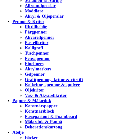
Schablon & Ådring
Allroundpenslar
Moddlare
Akryl & Oljepenslar
Pennor & Kritor
Rittillbehör
Färgpennor
Akvarellpennor
Pastellkritor
Kalligrafi
Tuschpennor
Penselpennor
Fineliners
Akrylmarkers
Gelpennor
Grafitpennor, -kritor & ritstift
Kolkritor, -pennor & -pulver
Oljekritor
Vax- & Akvarellkritor
Papper & Målarduk
Konstnärspapper
Konstnärsblock
Passepartout & Foamboard
Målarduk & Pannå
Dekorationskartong
Ateljé
Böcker