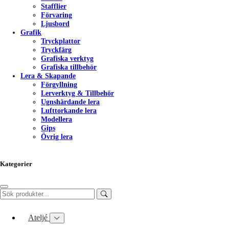
Stafflier
Förvaring
Ljusbord
Grafik
Tryckplattor
Tryckfärg
Grafiska verktyg
Grafiska tillbehör
Lera & Skapande
Förgyllning
Lerverktyg & Tillbehör
Ugnshärdande lera
Lufttorkande lera
Modellera
Gips
Övrig lera
Kategorier
Ateljé