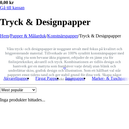
0,00
kr
Gå till kassan
Tryck & Designpapper
Hem
/
Papper & Målarduk
/
Konstnärspapper
/
Tryck & Designpapper
Våra tryck- och designpapper är noggrant utvalt med fokus på kvalitet och
högpresterande material. Tillverkade av 100% syrafritt konstnärspapper med
tålig yta som bevarar äkta pigment, erbjuder de en jämn yta för
finlinjetekniker, akvarell och tryck. Kombinationen av tidlös design och
hantverk ger en mattyta som framhäver varje detalj utan blänk och
underlättar skiss, grafisk design och illustration. Som ett hållbart val står
papperet emot tidens tand och ger stabil grund för dina verk. Skapa något
Akvarellpapper
Färgat Papper
Japanpapper
Marker- & Tuschpapp
unikt idag!
Inga produkter hittades...