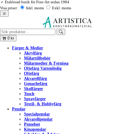
Etablerad butik för Fine-Art sedan 1984
Visa priser:
Inkl. moms
Exkl. moms
0
kr
Färger & Medier
Akrylfärg
Målartillbehör
Målarmedier & Fernissa
Oljefärg Vattenlöslig
Oljefärg
Akvarellfärg
Gouachefärg
Skolfärger
Tusch
Sprayfärger
Textil- & Hobbyfärg
Penslar
Specialpenslar
Akvarellpenslar
Penselset
Kinapenslar