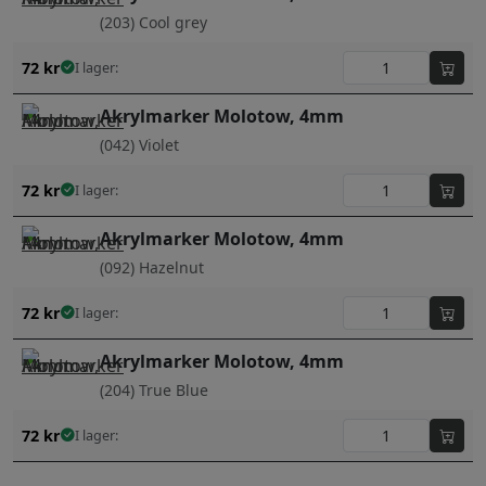
(203) Cool grey
72
kr
I lager:
Akrylmarker Molotow, 4mm
(042) Violet
72
kr
I lager:
Akrylmarker Molotow, 4mm
(092) Hazelnut
72
kr
I lager:
Akrylmarker Molotow, 4mm
(204) True Blue
72
kr
I lager: