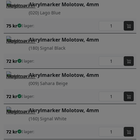
Akrylmarker Molotow, 4mm
(020) Lago Blue
75
kr
I lager:
Akrylmarker Molotow, 4mm
(180) Signal Black
72
kr
I lager:
Akrylmarker Molotow, 4mm
(009) Sahara Beige
72
kr
I lager:
Akrylmarker Molotow, 4mm
(160) Signal White
72
kr
I lager: