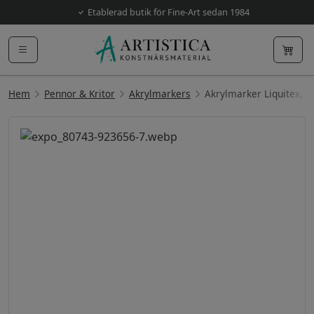
Etablerad butik för Fine-Art sedan 1984
Hem
Pennor & Kritor
Akrylmarkers
Akrylmarker Liquitex,