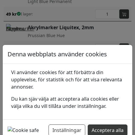
Light Blue Permanent
49
kr
I lager:
Akrylmarker Liquitex, 2mm
Prussian Blue Hue
49
kr
I lager:
Denna webbplats använder cookies
Akrylmarker Liquitex, 2mm
Phthalocyanine Blue Green Shade
Vi använder cookies för att förbättra din
upplevelse, för statistik och för att visa relevanta
49
kr
I lager:
annonser.
Akrylmarker Liquitex, 2mm
Du kan sjäv välja att acceptera alla cookies eller
Brilliant Blue
välja vilka du vill tillåta under inställningar.
49
kr
I lager:
Akrylmarker Liquitex, 2mm
Inställningar
Acceptera alla