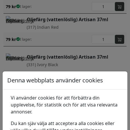
79
kr
I lager:
Oljefärg (vattenlöslig) Artisan 37ml
(317) Indian Red
79
kr
I lager:
Oljefärg (vattenlöslig) Artisan 37ml
(331) Ivory Black
79
kr
I lager:
Denna webbplats använder cookies
Oljefärg (vattenlöslig) Artisan 37ml
Vi använder cookies för att förbättra din
(337) Lamp black
upplevelse, för statistik och för att visa relevanta
79
kr
I lager:
annonser.
Oljefärg (vattenlöslig) Artisan 37ml
Du kan sjäv välja att acceptera alla cookies eller