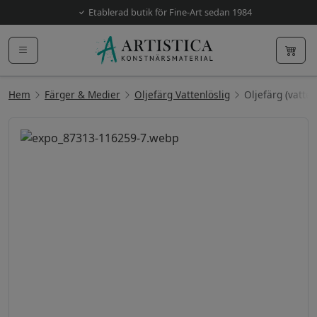
Etablerad butik för Fine-Art sedan 1984
Hem
Färger & Medier
Oljefärg Vattenlöslig
Oljefärg (vatten