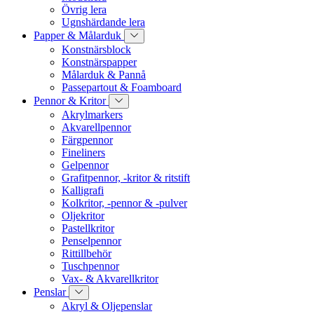
Övrig lera
Ugnshärdande lera
Papper & Målarduk
Konstnärsblock
Konstnärspapper
Målarduk & Pannå
Passepartout & Foamboard
Pennor & Kritor
Akrylmarkers
Akvarellpennor
Färgpennor
Fineliners
Gelpennor
Grafitpennor, -kritor & ritstift
Kalligrafi
Kolkritor, -pennor & -pulver
Oljekritor
Pastellkritor
Penselpennor
Rittillbehör
Tuschpennor
Vax- & Akvarellkritor
Penslar
Akryl & Oljepenslar