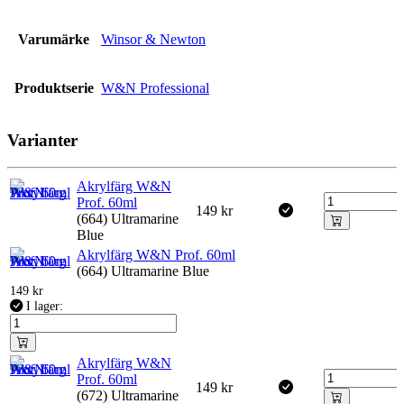
Varumärke
Winsor & Newton
Produktserie
W&N Professional
Varianter
Akrylfärg W&N
Prof. 60ml
149
kr
(664) Ultramarine
Blue
Akrylfärg W&N Prof. 60ml
(664) Ultramarine Blue
149
kr
I lager:
Akrylfärg W&N
Prof. 60ml
149
kr
(672) Ultramarine