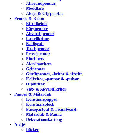
Allroundpenslar
Moddlare
Akryl & Oljepenslar
Pennor & Kritor
Rittillbehör
Färgpennor
Akvarellpennor
Pastellkritor
Kalligrafi
Tuschpennor
Penselpennor
Fineliners
Akrylmarkers
Gelpennor
Grafitpennor, -kritor & ritstift
Kolkritor, -pennor & -pulver
Oljekritor
Vax- & Akvarellkritor
Papper & Målarduk
Konstnärspapper
Konstnärsblock
Passepartout & Foamboard
Målarduk & Pannå
Dekorationskartong
Ateljé
Böcker