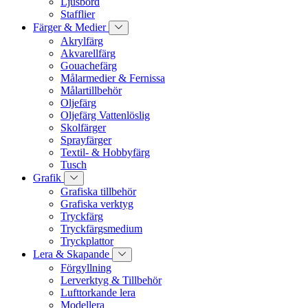
Ljusbord
Stafflier
Färger & Medier
Akrylfärg
Akvarellfärg
Gouachefärg
Målarmedier & Fernissa
Målartillbehör
Oljefärg
Oljefärg Vattenlöslig
Skolfärger
Sprayfärger
Textil- & Hobbyfärg
Tusch
Grafik
Grafiska tillbehör
Grafiska verktyg
Tryckfärg
Tryckfärgsmedium
Tryckplattor
Lera & Skapande
Förgyllning
Lerverktyg & Tillbehör
Lufttorkande lera
Modellera