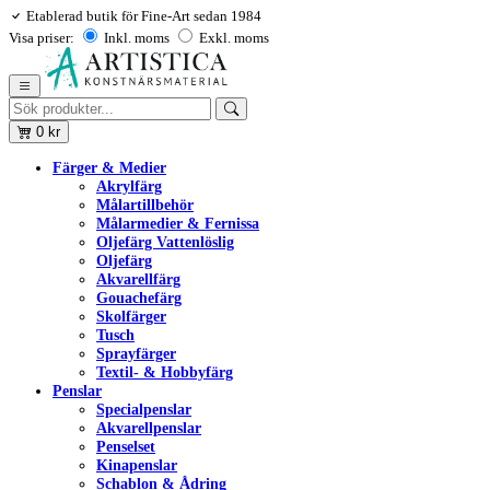
Etablerad butik för Fine-Art sedan 1984
Visa priser:
Inkl. moms
Exkl. moms
0
kr
Färger & Medier
Akrylfärg
Målartillbehör
Målarmedier & Fernissa
Oljefärg Vattenlöslig
Oljefärg
Akvarellfärg
Gouachefärg
Skolfärger
Tusch
Sprayfärger
Textil- & Hobbyfärg
Penslar
Specialpenslar
Akvarellpenslar
Penselset
Kinapenslar
Schablon & Ådring