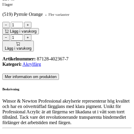
I lager
(519) Pyrrole Orange
Fler varianter
−
+
Lägg i varukorg
−
+
Lägg i varukorg
Artikelnummer:
87128-402367-7
Kategori:
Akrylfärg
Mer information om produkten
Beskrivning
Winsor & Newton Professional akrylserie representerar hög kvalitet
och har en oöverträffad färgglans med klara pigment. Unikt för
Professional Acrylic är att färgerna ser likadana ut i vått som torrt
tillstånd. Tack vare det revolutionerande transparenta bindemedlet
förlänger det arbetstiden med färgen.