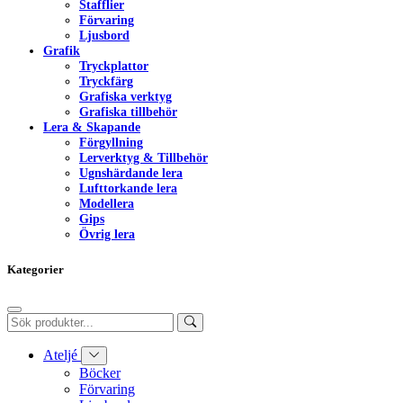
Stafflier
Förvaring
Ljusbord
Grafik
Tryckplattor
Tryckfärg
Grafiska verktyg
Grafiska tillbehör
Lera & Skapande
Förgyllning
Lerverktyg & Tillbehör
Ugnshärdande lera
Lufttorkande lera
Modellera
Gips
Övrig lera
Kategorier
Ateljé
Böcker
Förvaring