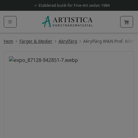
Etablerad butik för Fine-Art sedan 1984
Hem
Färger & Medier
Akrylfärg
Akrylfärg W&N Prof. 60ml