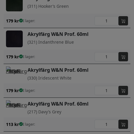
(311) Hooker’s Green
179
kr
I lager:
Akrylfärg W&N Prof. 60ml
(321) Indanthrene Blue
179
kr
I lager:
Akrylfärg W&N Prof. 60ml
(330) Iridescent White
179
kr
I lager:
Akrylfärg W&N Prof. 60ml
(217) Davy’s Grey
113
kr
I lager: