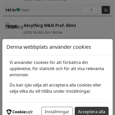
142
kr
I lager:
Akrylfärg W&N Prof. 60ml
(439) Nickel Azo Yellow
179
kr
I lager:
Denna webbplats använder cookies
Akrylfärg W&N Prof. 60ml
(331) Ivory Black
Vi använder cookies för att förbättra din
upplevelse, för statistik och för att visa relevanta
113
kr
I lager:
annonser.
Akrylfärg W&N Prof. 60ml
Du kan sjäv välja att acceptera alla cookies eller
(346) Lemon Yellow
välja vilka du vill tillåta under inställningar.
149
kr
I lager:
Inställningar
Acceptera alla
Akrylfärg W&N Prof. 60ml