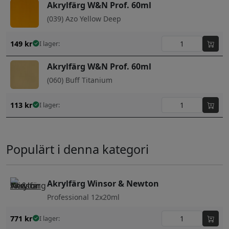
Akrylfärg W&N Prof. 60ml
(039) Azo Yellow Deep
149
kr
I lager:
Akrylfärg W&N Prof. 60ml
(060) Buff Titanium
113
kr
I lager:
Populärt i denna kategori
Akrylfärg Winsor & Newton
Professional 12x20ml
771
kr
I lager: