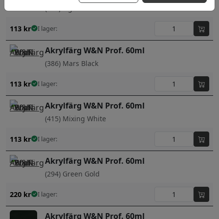
(362) Light Red
113
kr
I lager:
Akrylfärg W&N Prof. 60ml
(386) Mars Black
113
kr
I lager:
Akrylfärg W&N Prof. 60ml
(415) Mixing White
113
kr
I lager:
Akrylfärg W&N Prof. 60ml
(294) Green Gold
220
kr
I lager:
Akrylfärg W&N Prof. 60ml