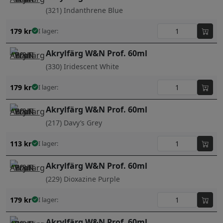
(321) Indanthrene Blue
179
kr
I lager:
Akrylfärg W&N Prof. 60ml
(330) Iridescent White
179
kr
I lager:
Akrylfärg W&N Prof. 60ml
(217) Davy’s Grey
113
kr
I lager:
Akrylfärg W&N Prof. 60ml
(229) Dioxazine Purple
179
kr
I lager:
Akrylfärg W&N Prof. 60ml