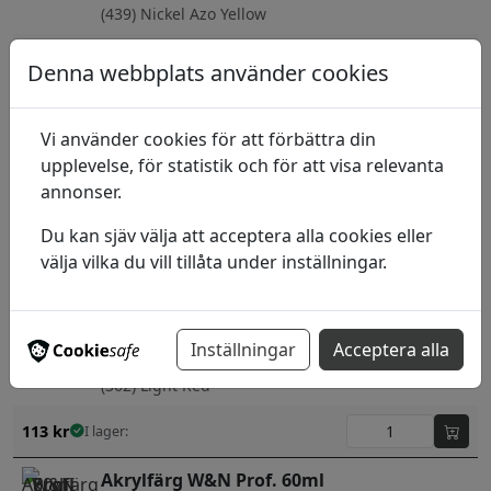
(439) Nickel Azo Yellow
179
kr
I lager:
Denna webbplats använder cookies
Akrylfärg W&N Prof. 60ml
Vi använder cookies för att förbättra din
(331) Ivory Black
upplevelse, för statistik och för att visa relevanta
113
kr
I lager:
annonser.
Akrylfärg W&N Prof. 60ml
Du kan sjäv välja att acceptera alla cookies eller
välja vilka du vill tillåta under inställningar.
(346) Lemon Yellow
149
kr
I lager:
Inställningar
Acceptera alla
Akrylfärg W&N Prof. 60ml
(362) Light Red
113
kr
I lager:
Akrylfärg W&N Prof. 60ml