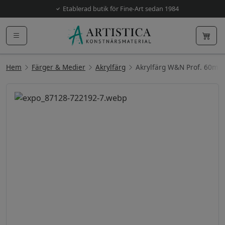
Etablerad butik för Fine-Art sedan 1984
Hem
Färger & Medier
Akrylfärg
Akrylfärg W&N Prof. 60ml