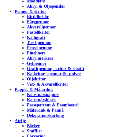
Moddlare
Akryl & Oljepenslar
Pennor & Kritor
Rittillbehör
Färgpennor
Akvarellpennor
Pastellkritor
Kalligrafi
Tuschpennor
Penselpennor
Fineliners
Akrylmarkers
Gelpennor
Grafitpennor, -kritor & ritstift
Kolkritor, -pennor & -pulver
Oljekritor
Vax- & Akvarellkritor
Papper & Målarduk
Konstnärspapper
Konstnärsblock
Passepartout & Foamboard
Målarduk & Pannå
Dekorationskartong
Ateljé
Böcker
Stafflier
Förvaring