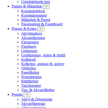
Ugnshärdande lera
Papper & Målarduk
Konstnärsblock
Konstnärspapper
Målarduk & Pannå
Passepartout & Foamboard
Pennor & Kritor
Akrylmarkers
Akvarellpennor
Färgpennor
Fineliners
Gelpennor
Grafitpennor, -kritor & ritstift
Kalligrafi
Kolkritor, -pennor & -pulver
Oljekritor
Pastellkritor
Penselpennor
Rittillbehör
Tuschpennor
Vax- & Akvarellkritor
Penslar
Akryl & Oljepenslar
Akvarellpenslar
Allroundpenslar