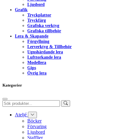
Ljusbord
Grafik
Tryckplattor
Tryckfärg
Grafiska verktyg
Grafiska tillbehör
Lera & Skapande
Förgyllning
Lerverktyg & Tillbehör
Ugnshärdande lera
Lufttorkande lera
Modellera
Gips
Övrig lera
Kategorier
Ateljé
Böcker
Förvaring
Ljusbord
Stafflier