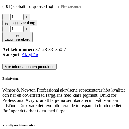
(191) Cobalt Turquoise Light
Fler varianter
−
+
Lägg i varukorg
−
+
Lägg i varukorg
Artikelnummer:
87128-831350-7
Kategori:
Akrylfärg
Mer information om produkten
Beskrivning
Winsor & Newton Professional akrylserie representerar hög kvalitet
och har en oöverträffad färgglans med klara pigment. Unikt för
Professional Acrylic är att färgerna ser likadana ut i vått som torrt
tillstånd. Tack vare det revolutionerande transparenta bindemedlet
förlänger det arbetstiden med färgen.
Ytterligare information