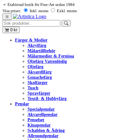
Etablerad butik för Fine-Art sedan 1984
Visa priser:
Inkl. moms
Exkl. moms
0
kr
Färger & Medier
Akrylfärg
Målartillbehör
Målarmedier & Fernissa
Oljefärg Vattenlöslig
Oljefärg
Akvarellfärg
Gouachefärg
Skolfärger
Tusch
Sprayfärger
Textil- & Hobbyfärg
Penslar
Specialpenslar
Akvarellpenslar
Penselset
Kinapenslar
Schablon & Ådring
Allroundpenslar