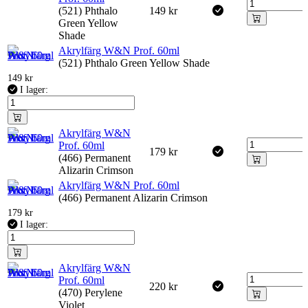
(521) Phthalo
149
kr
Green Yellow
Shade
Akrylfärg W&N Prof. 60ml
(521) Phthalo Green Yellow Shade
149
kr
I lager:
Akrylfärg W&N
Prof. 60ml
179
kr
(466) Permanent
Alizarin Crimson
Akrylfärg W&N Prof. 60ml
(466) Permanent Alizarin Crimson
179
kr
I lager:
Akrylfärg W&N
Prof. 60ml
220
kr
(470) Perylene
Violet