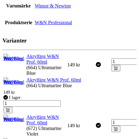
Varumärke
Winsor & Newton
Produktserie
W&N Professional
Varianter
Akrylfärg W&N
Prof. 60ml
149
kr
(664) Ultramarine
Blue
Akrylfärg W&N Prof. 60ml
(664) Ultramarine Blue
149
kr
I lager:
Akrylfärg W&N
Prof. 60ml
149
kr
(672) Ultramarine
Violet