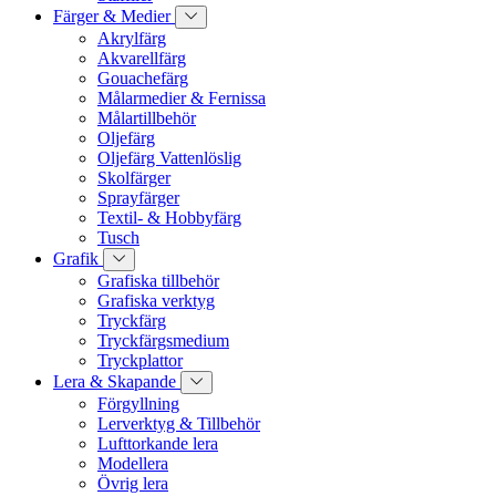
Färger & Medier
Akrylfärg
Akvarellfärg
Gouachefärg
Målarmedier & Fernissa
Målartillbehör
Oljefärg
Oljefärg Vattenlöslig
Skolfärger
Sprayfärger
Textil- & Hobbyfärg
Tusch
Grafik
Grafiska tillbehör
Grafiska verktyg
Tryckfärg
Tryckfärgsmedium
Tryckplattor
Lera & Skapande
Förgyllning
Lerverktyg & Tillbehör
Lufttorkande lera
Modellera
Övrig lera