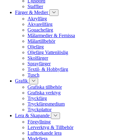
Ljusbord
Stafflier
Färger & Medier
Akrylfärg
Akvarellfärg
Gouachefärg
Målarmedier & Fernissa
Målartillbehör
Oljefärg
Oljefärg Vattenlöslig
Skolfärger
Sprayfärger
Textil- & Hobbyfärg
Tusch
Grafik
Grafiska tillbehör
Grafiska verktyg
Tryckfärg
Tryckfärgsmedium
Tryckplattor
Lera & Skapande
Förgyllning
Lerverktyg & Tillbehör
Lufttorkande lera
Modellera