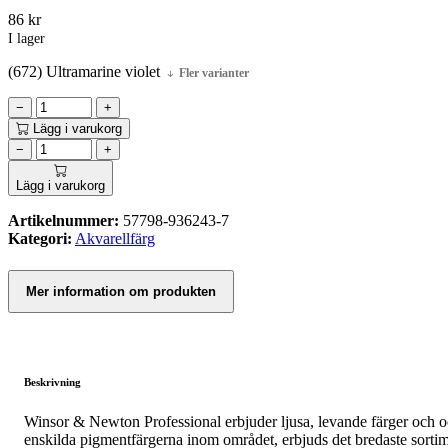
86
kr
I lager
(672) Ultramarine violet
Fler varianter
−
+
Lägg i varukorg
−
+
Lägg i varukorg
Artikelnummer:
57798-936243-7
Kategori:
Akvarellfärg
Mer information om produkten
Beskrivning
Winsor & Newton Professional erbjuder ljusa, levande färger och oöv
enskilda pigmentfärgerna inom området, erbjuds det bredaste sortime