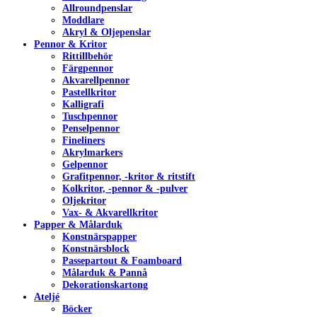
Allroundpenslar
Moddlare
Akryl & Oljepenslar
Pennor & Kritor
Rittillbehör
Färgpennor
Akvarellpennor
Pastellkritor
Kalligrafi
Tuschpennor
Penselpennor
Fineliners
Akrylmarkers
Gelpennor
Grafitpennor, -kritor & ritstift
Kolkritor, -pennor & -pulver
Oljekritor
Vax- & Akvarellkritor
Papper & Målarduk
Konstnärspapper
Konstnärsblock
Passepartout & Foamboard
Målarduk & Pannå
Dekorationskartong
Ateljé
Böcker