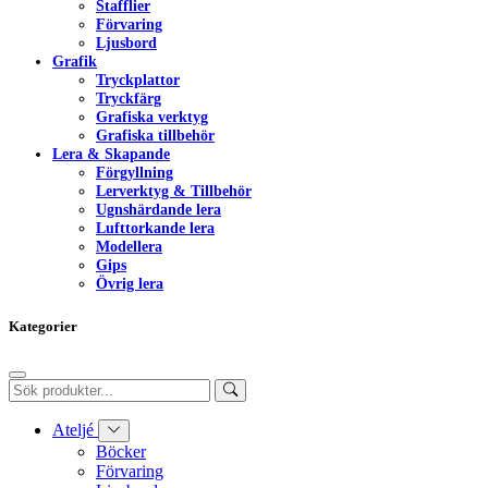
Stafflier
Förvaring
Ljusbord
Grafik
Tryckplattor
Tryckfärg
Grafiska verktyg
Grafiska tillbehör
Lera & Skapande
Förgyllning
Lerverktyg & Tillbehör
Ugnshärdande lera
Lufttorkande lera
Modellera
Gips
Övrig lera
Kategorier
Ateljé
Böcker
Förvaring