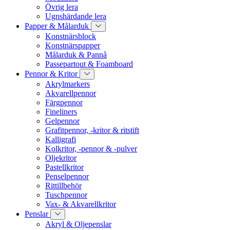
Övrig lera
Ugnshärdande lera
Papper & Målarduk
Konstnärsblock
Konstnärspapper
Målarduk & Pannå
Passepartout & Foamboard
Pennor & Kritor
Akrylmarkers
Akvarellpennor
Färgpennor
Fineliners
Gelpennor
Grafitpennor, -kritor & ritstift
Kalligrafi
Kolkritor, -pennor & -pulver
Oljekritor
Pastellkritor
Penselpennor
Rittillbehör
Tuschpennor
Vax- & Akvarellkritor
Penslar
Akryl & Oljepenslar