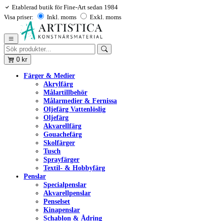
Etablerad butik för Fine-Art sedan 1984
Visa priser:
Inkl. moms
Exkl. moms
0
kr
Färger & Medier
Akrylfärg
Målartillbehör
Målarmedier & Fernissa
Oljefärg Vattenlöslig
Oljefärg
Akvarellfärg
Gouachefärg
Skolfärger
Tusch
Sprayfärger
Textil- & Hobbyfärg
Penslar
Specialpenslar
Akvarellpenslar
Penselset
Kinapenslar
Schablon & Ådring