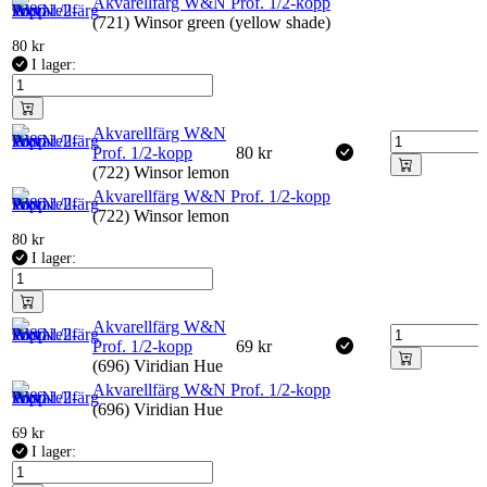
Akvarellfärg W&N Prof. 1/2-kopp
(721) Winsor green (yellow shade)
80
kr
I lager:
Akvarellfärg W&N
Prof. 1/2-kopp
80
kr
(722) Winsor lemon
Akvarellfärg W&N Prof. 1/2-kopp
(722) Winsor lemon
80
kr
I lager:
Akvarellfärg W&N
Prof. 1/2-kopp
69
kr
(696) Viridian Hue
Akvarellfärg W&N Prof. 1/2-kopp
(696) Viridian Hue
69
kr
I lager: