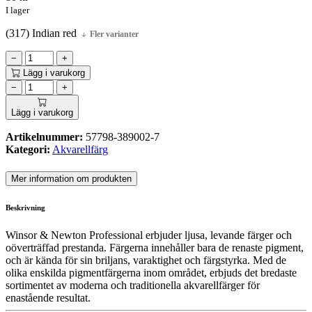
I lager
(317) Indian red
Fler varianter
−
+
Lägg i varukorg
−
+
Lägg i varukorg
Artikelnummer:
57798-389002-7
Kategori:
Akvarellfärg
Mer information om produkten
Beskrivning
Winsor & Newton Professional erbjuder ljusa, levande färger och
oöverträffad prestanda. Färgerna innehåller bara de renaste pigment,
och är kända för sin briljans, varaktighet och färgstyrka. Med de
olika enskilda pigmentfärgerna inom området, erbjuds det bredaste
sortimentet av moderna och traditionella akvarellfärger för
enastående resultat.