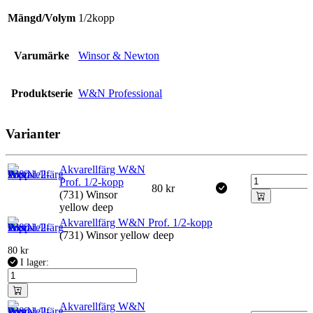
Mängd/Volym
1/2kopp
Varumärke
Winsor & Newton
Produktserie
W&N Professional
Varianter
Akvarellfärg W&N
Prof. 1/2-kopp
80
kr
(731) Winsor
yellow deep
Akvarellfärg W&N Prof. 1/2-kopp
(731) Winsor yellow deep
80
kr
I lager:
Akvarellfärg W&N