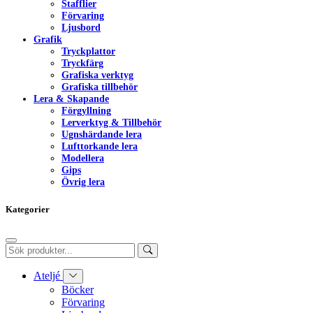
Stafflier
Förvaring
Ljusbord
Grafik
Tryckplattor
Tryckfärg
Grafiska verktyg
Grafiska tillbehör
Lera & Skapande
Förgyllning
Lerverktyg & Tillbehör
Ugnshärdande lera
Lufttorkande lera
Modellera
Gips
Övrig lera
Kategorier
Ateljé
Böcker
Förvaring