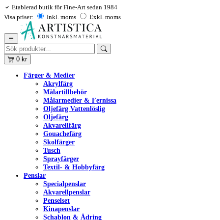
Etablerad butik för Fine-Art sedan 1984
Visa priser:
Inkl. moms
Exkl. moms
0
kr
Färger & Medier
Akrylfärg
Målartillbehör
Målarmedier & Fernissa
Oljefärg Vattenlöslig
Oljefärg
Akvarellfärg
Gouachefärg
Skolfärger
Tusch
Sprayfärger
Textil- & Hobbyfärg
Penslar
Specialpenslar
Akvarellpenslar
Penselset
Kinapenslar
Schablon & Ådring