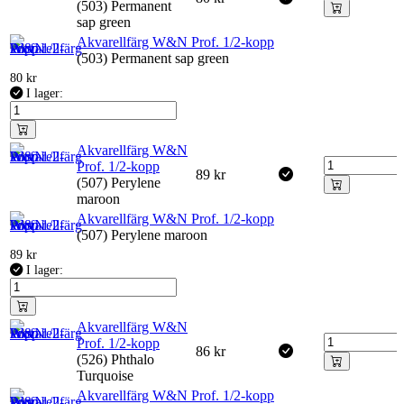
(503) Permanent
sap green
Akvarellfärg W&N Prof. 1/2-kopp
(503) Permanent sap green
80
kr
I lager:
Akvarellfärg W&N
Prof. 1/2-kopp
89
kr
(507) Perylene
maroon
Akvarellfärg W&N Prof. 1/2-kopp
(507) Perylene maroon
89
kr
I lager:
Akvarellfärg W&N
Prof. 1/2-kopp
86
kr
(526) Phthalo
Turquoise
Akvarellfärg W&N Prof. 1/2-kopp