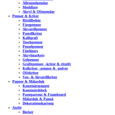
Allroundpenslar
Moddlare
Akryl & Oljepenslar
Pennor & Kritor
Rittillbehör
Färgpennor
Akvarellpennor
Pastellkritor
Kalligrafi
Tuschpennor
Penselpennor
Fineliners
Akrylmarkers
Gelpennor
Grafitpennor, -kritor & ritstift
Kolkritor, -pennor & -pulver
Oljekritor
Vax- & Akvarellkritor
Papper & Målarduk
Konstnärspapper
Konstnärsblock
Passepartout & Foamboard
Målarduk & Pannå
Dekorationskartong
Ateljé
Böcker