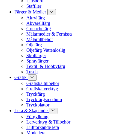
Ljusbord
Stafflier
Färger & Medier
Akrylfärg
Akvarellfärg
Gouachefärg
Målarmedier & Fernissa
Målartillbehör
Oljefärg
Oljefärg Vattenlöslig
Skolfärger
Sprayfärger
Textil- & Hobbyfärg
Tusch
Grafik
Grafiska tillbehör
Grafiska verktyg
Tryckfärg
Tryckfärgsmedium
Tryckplattor
Lera & Skapande
Förgyllning
Lerverktyg & Tillbehör
Lufttorkande lera
Modellera