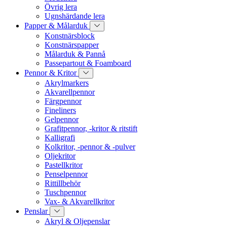
Övrig lera
Ugnshärdande lera
Papper & Målarduk
Konstnärsblock
Konstnärspapper
Målarduk & Pannå
Passepartout & Foamboard
Pennor & Kritor
Akrylmarkers
Akvarellpennor
Färgpennor
Fineliners
Gelpennor
Grafitpennor, -kritor & ritstift
Kalligrafi
Kolkritor, -pennor & -pulver
Oljekritor
Pastellkritor
Penselpennor
Rittillbehör
Tuschpennor
Vax- & Akvarellkritor
Penslar
Akryl & Oljepenslar