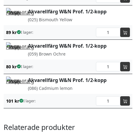
Akvarellfärg W&N Prof. 1/2-kopp
(025) Bismouth Yellow
89
kr
I lager:
Akvarellfärg W&N Prof. 1/2-kopp
(059) Brown Ochre
80
kr
I lager:
Akvarellfärg W&N Prof. 1/2-kopp
(086) Cadmium lemon
101
kr
I lager:
Relaterade produkter