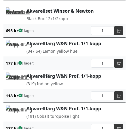
Akvarellset Winsor & Newton
Black Box 12x1/2kopp
695
kr
I lager:
Akvarellfärg W&N Prof. 1/1-kopp
(347 S4) Lemon yellow hue
177
kr
I lager:
Akvarellfärg W&N Prof. 1/1-kopp
(319) Indian yellow
118
kr
I lager:
Akvarellfärg W&N Prof. 1/1-kopp
(191) Cobalt turquoise light
177
kr
I lager: