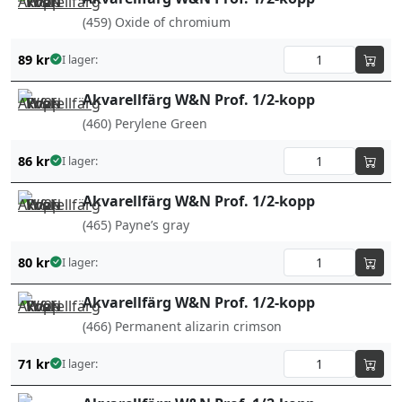
(459) Oxide of chromium
89
kr
I lager:
Akvarellfärg W&N Prof. 1/2-kopp
(460) Perylene Green
86
kr
I lager:
Akvarellfärg W&N Prof. 1/2-kopp
(465) Payne’s gray
80
kr
I lager:
Akvarellfärg W&N Prof. 1/2-kopp
(466) Permanent alizarin crimson
71
kr
I lager: