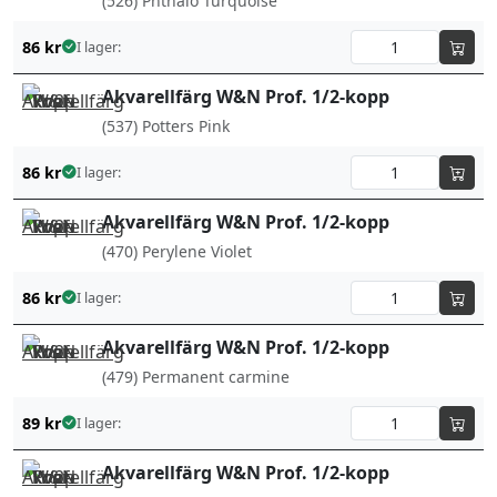
(526) Phthalo Turquoise
86
kr
I lager:
Akvarellfärg W&N Prof. 1/2-kopp
(537) Potters Pink
86
kr
I lager:
Akvarellfärg W&N Prof. 1/2-kopp
(470) Perylene Violet
86
kr
I lager:
Akvarellfärg W&N Prof. 1/2-kopp
(479) Permanent carmine
89
kr
I lager:
Akvarellfärg W&N Prof. 1/2-kopp