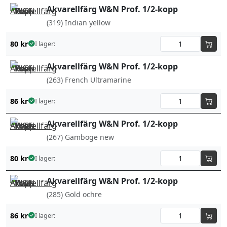
Akvarellfärg W&N Prof. 1/2-kopp
(319) Indian yellow
80
kr
I lager:
Akvarellfärg W&N Prof. 1/2-kopp
(263) French Ultramarine
86
kr
I lager:
Akvarellfärg W&N Prof. 1/2-kopp
(267) Gamboge new
80
kr
I lager:
Akvarellfärg W&N Prof. 1/2-kopp
(285) Gold ochre
86
kr
I lager: