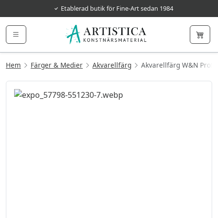
Etablerad butik för Fine-Art sedan 1984
Hem
Färger & Medier
Akvarellfärg
Akvarellfärg W&N Prof. 