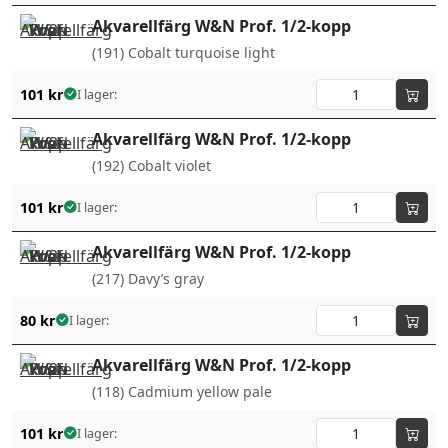
Akvarellfärg W&N Prof. 1/2-kopp
(191) Cobalt turquoise light
101
kr
I lager:
Akvarellfärg W&N Prof. 1/2-kopp
(192) Cobalt violet
101
kr
I lager:
Akvarellfärg W&N Prof. 1/2-kopp
(217) Davy’s gray
80
kr
I lager:
Akvarellfärg W&N Prof. 1/2-kopp
(118) Cadmium yellow pale
101
kr
I lager: