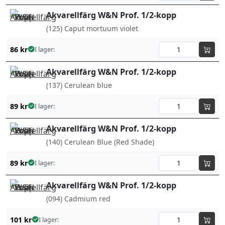
Akvarellfärg W&N Prof. 1/2-kopp
(125) Caput mortuum violet
86
kr
I lager:
Akvarellfärg W&N Prof. 1/2-kopp
(137) Cerulean blue
89
kr
I lager:
Akvarellfärg W&N Prof. 1/2-kopp
(140) Cerulean Blue (Red Shade)
89
kr
I lager:
Akvarellfärg W&N Prof. 1/2-kopp
(094) Cadmium red
101
kr
I lager: