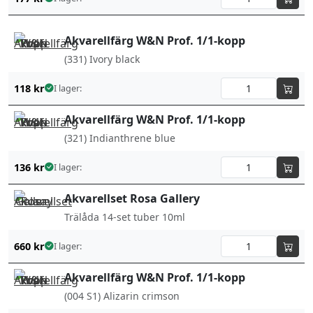
Akvarellfärg W&N Prof. 1/1-kopp
(331) Ivory black
118
kr
I lager:
Akvarellfärg W&N Prof. 1/1-kopp
(321) Indianthrene blue
136
kr
I lager:
Akvarellset Rosa Gallery
Trälåda 14-set tuber 10ml
660
kr
I lager:
Akvarellfärg W&N Prof. 1/1-kopp
(004 S1) Alizarin crimson