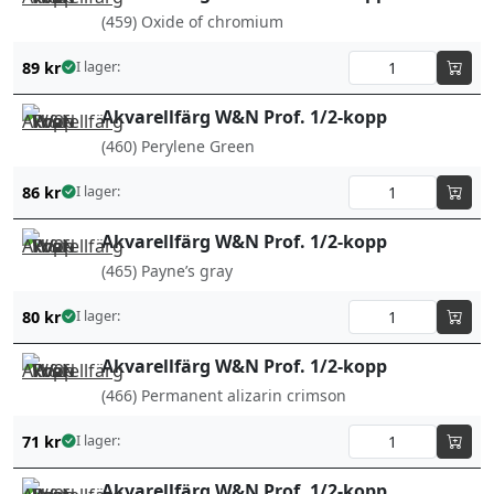
(459) Oxide of chromium
89
kr
I lager:
Akvarellfärg W&N Prof. 1/2-kopp
(460) Perylene Green
86
kr
I lager:
Akvarellfärg W&N Prof. 1/2-kopp
(465) Payne’s gray
80
kr
I lager:
Akvarellfärg W&N Prof. 1/2-kopp
(466) Permanent alizarin crimson
71
kr
I lager:
Akvarellfärg W&N Prof. 1/2-kopp