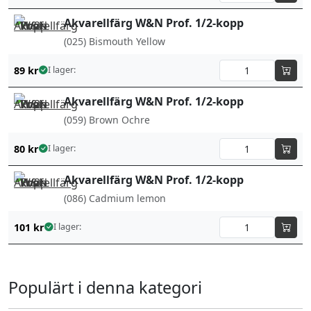
Akvarellfärg W&N Prof. 1/2-kopp
(025) Bismouth Yellow
89
kr
I lager:
Akvarellfärg W&N Prof. 1/2-kopp
(059) Brown Ochre
80
kr
I lager:
Akvarellfärg W&N Prof. 1/2-kopp
(086) Cadmium lemon
101
kr
I lager:
Populärt i denna kategori