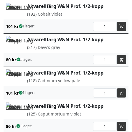
Akvarellfärg W&N Prof. 1/2-kopp
(192) Cobalt violet
101
kr
I lager:
Akvarellfärg W&N Prof. 1/2-kopp
(217) Davy’s gray
80
kr
I lager:
Akvarellfärg W&N Prof. 1/2-kopp
(118) Cadmium yellow pale
101
kr
I lager:
Akvarellfärg W&N Prof. 1/2-kopp
(125) Caput mortuum violet
86
kr
I lager: