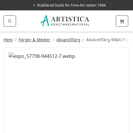
Etablerad butik för Fine-Art sedan 1984
Hem
Färger & Medier
Akvarellfärg
Akvarellfärg W&N Prof. 