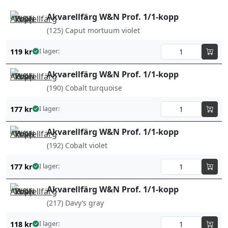
Akvarellfärg W&N Prof. 1/1-kopp
(125) Caput mortuum violet
119
kr
I lager:
Akvarellfärg W&N Prof. 1/1-kopp
(190) Cobalt turquoise
177
kr
I lager:
Akvarellfärg W&N Prof. 1/1-kopp
(192) Cobalt violet
177
kr
I lager:
Akvarellfärg W&N Prof. 1/1-kopp
(217) Davy’s gray
118
kr
I lager: