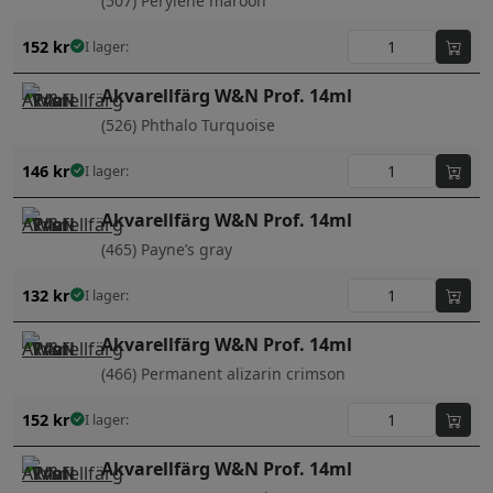
(507) Perylene maroon
152
kr
I lager:
Akvarellfärg W&N Prof. 14ml
(526) Phthalo Turquoise
146
kr
I lager:
Akvarellfärg W&N Prof. 14ml
(465) Payne’s gray
132
kr
I lager:
Akvarellfärg W&N Prof. 14ml
(466) Permanent alizarin crimson
152
kr
I lager:
Akvarellfärg W&N Prof. 14ml