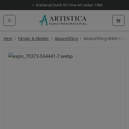
Etablerad butik för Fine-Art sedan 1984
Hem
Färger & Medier
Akvarellfärg
Akvarellfärg W&N Prof.