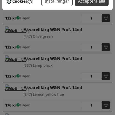
Akvarellfärg W&N Prof. 14ml
Inställningar
Acceptera alla
(425) Naples yellow deep
132
kr
I lager:
Akvarellfärg W&N Prof. 14ml
(447) Olive green
132
kr
I lager:
Akvarellfärg W&N Prof. 14ml
(337) Lamp black
132
kr
I lager:
Akvarellfärg W&N Prof. 14ml
(347) Lemon yellow hue
176
kr
I lager: