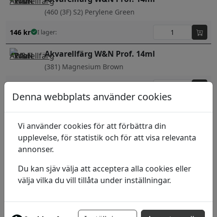
(460 (3F) S2) Perylene Green
146
kr
I lager:
Akvarellfärg W&N Prof. 14ml
(381) Magnesium Brown
132
kr
I lager:
Denna webbplats använder cookies
Akvarellfärg W&N Prof. 14ml
(386) Mars Black
Vi använder cookies för att förbättra din
upplevelse, för statistik och för att visa relevanta
132
kr
I lager:
annonser.
Akvarellfärg W&N Prof. 14ml
Du kan sjäv välja att acceptera alla cookies eller
(422) Naples yellow
välja vilka du vill tillåta under inställningar.
132
kr
I lager: