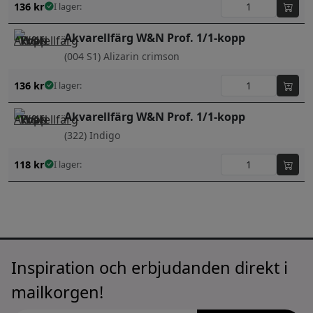
136
kr
I lager:
Akvarellfärg W&N Prof. 1/1-kopp
(004 S1) Alizarin crimson
136
kr
I lager:
Akvarellfärg W&N Prof. 1/1-kopp
(322) Indigo
118
kr
I lager:
Inspiration och erbjudanden direkt i
mailkorgen!