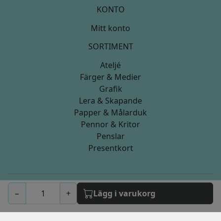
KONTO
Mitt konto
SORTIMENT
Ateljé
Färger & Medier
Grafik
Lera & Skapande
Papper & Målarduk
Pennor & Kritor
Penslar
Presentkort
−
+
Lägg i varukorg
© 2026 artistica.nu