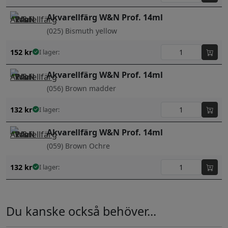
Akvarellfärg W&N Prof. 14ml
(025) Bismuth yellow
152
kr
I lager:
Akvarellfärg W&N Prof. 14ml
(056) Brown madder
132
kr
I lager:
Akvarellfärg W&N Prof. 14ml
(059) Brown Ochre
132
kr
I lager:
Du kanske också behöver...