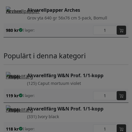
Akvarellpapper Arches
Grov yta 640 gr 56x76 cm 5-pack, Bomull
980
kr
I lager:
Populärt i denna kategori
Akvarellfärg W&N Prof. 1/1-kopp
(125) Caput mortuum violet
119
kr
I lager:
Akvarellfärg W&N Prof. 1/1-kopp
(331) Ivory black
118
kr
I lager: