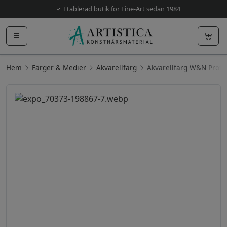
Etablerad butik för Fine-Art sedan 1984
Hem
Färger & Medier
Akvarellfärg
Akvarellfärg W&N Prof.