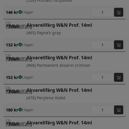
(526) Phthalo Turquoise
146
kr
I lager:
Akvarellfärg W&N Prof. 14ml
(465) Payne’s gray
132
kr
I lager:
Akvarellfärg W&N Prof. 14ml
(466) Permanent alizarin crimson
152
kr
I lager:
Akvarellfärg W&N Prof. 14ml
(470) Perylene Violet
180
kr
I lager:
Akvarellfärg W&N Prof. 14ml