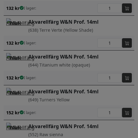
132
kr
I lager:
Akvarellfärg W&N Prof. 14ml
(638) Terre Verte (Yellow Shade)
132
kr
I lager:
Akvarellfärg W&N Prof. 14ml
(644) Titanium white (opaque)
132
kr
I lager:
Akvarellfärg W&N Prof. 14ml
(649) Turners Yellow
152
kr
I lager:
Akvarellfärg W&N Prof. 14ml
(552) Raw sienna