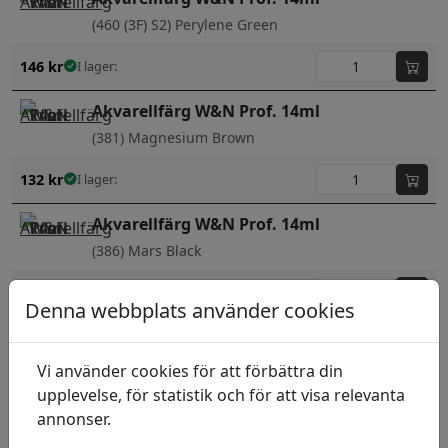
(460 (3F) S2) Perylene Green
146
kr
I lager:
Akvarellfärg W&N Prof. 14ml
(381) Magnesium Brown
132
kr
I lager:
Akvarellfärg W&N Prof. 14ml
(386) Mars Black
132
kr
I lager:
Denna webbplats använder cookies
Akvarellfärg W&N Prof. 14ml
(422) Naples yellow
Vi använder cookies för att förbättra din
upplevelse, för statistik och för att visa relevanta
132
kr
I lager:
annonser.