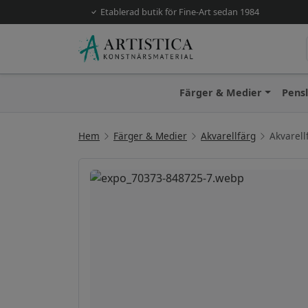
Etablerad butik för Fine-Art sedan 1984
Färger & Medier
Pens
Hem
Färger & Medier
Akvarellfärg
Akvarell