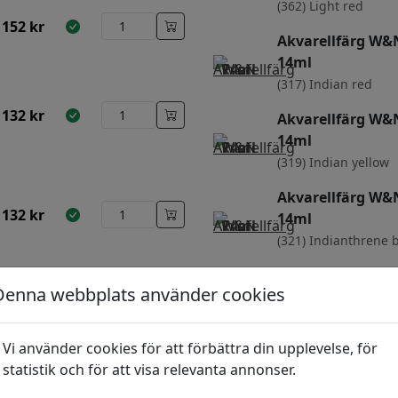
(362) Light red
152
kr
Akvarellfärg W&N
14ml
(317) Indian red
132
kr
Akvarellfärg W&N
14ml
(319) Indian yellow
Akvarellfärg W&N
132
kr
14ml
(321) Indianthrene 
Akvarellfärg W&N
Denna webbplats använder cookies
14ml
132
kr
(322) Indigo
Vi använder cookies för att förbättra din upplevelse, för
Akvarellfärg W&N
statistik och för att visa relevanta annonser.
14ml
(331) Ivory black