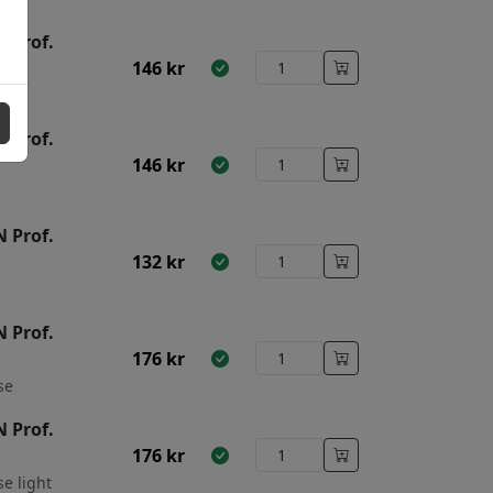
 Prof.
146
kr
 Prof.
146
kr
 Prof.
132
kr
n
 Prof.
176
kr
se
 Prof.
176
kr
se light