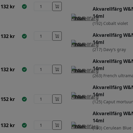
132
kr
Akvarellfärg W&N
14ml
(192) Cobalt violet
Akvarellfärg W&N
132
kr
14ml
(217) Davy’s gray
Akvarellfärg W&N
14ml
132
kr
(263) French ultram
Akvarellfärg W&N
14ml
152
kr
(125) Caput mortuum
Akvarellfärg W&N
14ml
132
kr
(140) Cerulean Blue