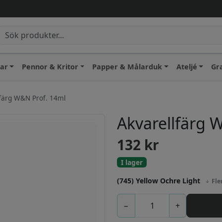
lar
Pennor & Kritor
Papper & Målarduk
Ateljé
Gr
färg W&N Prof. 14ml
Akvarellfärg 
132
kr
I lager
(745) Yellow Ochre Light
Fle
−
+