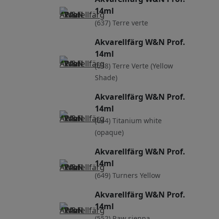
14ml
(637) Terre verte
Akvarellfärg W&N Prof.
14ml
(638) Terre Verte (Yellow
Shade)
Akvarellfärg W&N Prof.
14ml
(644) Titanium white
(opaque)
Akvarellfärg W&N Prof.
14ml
(649) Turners Yellow
Akvarellfärg W&N Prof.
14ml
(552) Raw sienna