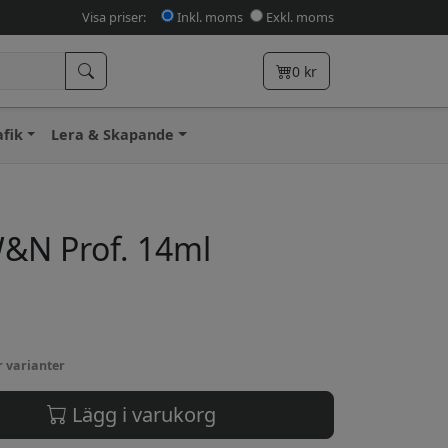
Visa priser:
Inkl. moms
Exkl. moms
0
kr
afik
Lera & Skapande
W&N Prof. 14ml
r varianter
Lägg i varukorg