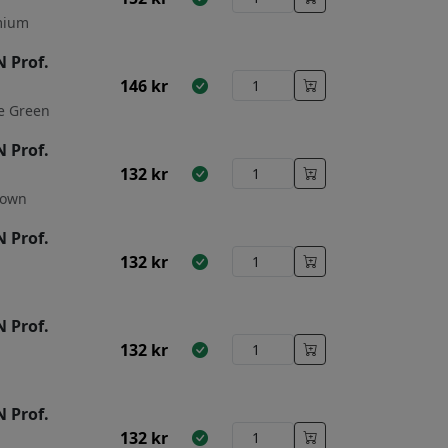
omium
 Prof.
146
kr
ne Green
 Prof.
132
kr
rown
 Prof.
132
kr
 Prof.
132
kr
 Prof.
132
kr