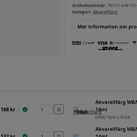
Artikelnummer:
70373-848725
Kategori:
Akvarellfärg
Mer information om pr
Akvarellfärg W&N
188
kr
14ml
(448) Opera Rose
Akvarellfärg W&N
132
kr
14ml