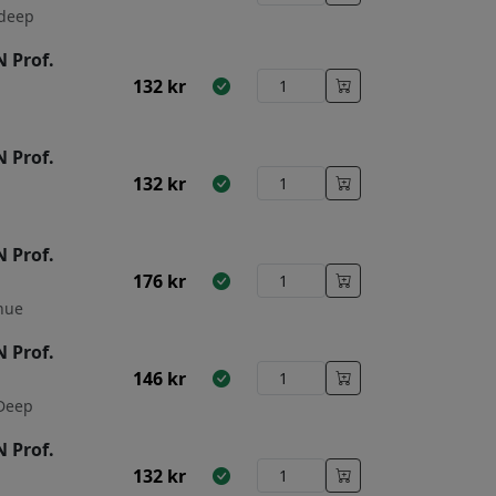
 deep
 Prof.
132
kr
 Prof.
132
kr
 Prof.
176
kr
hue
 Prof.
146
kr
 Deep
 Prof.
132
kr