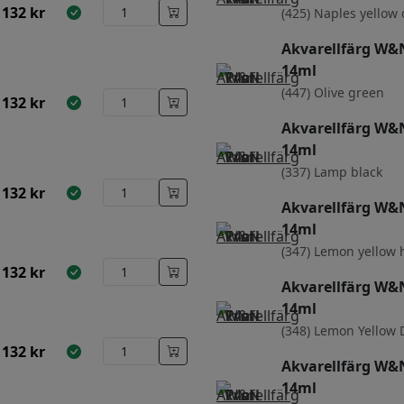
132
kr
(425) Naples yellow
Akvarellfärg W&N
14ml
(447) Olive green
132
kr
Akvarellfärg W&N
14ml
(337) Lamp black
132
kr
Akvarellfärg W&N
14ml
(347) Lemon yellow 
132
kr
Akvarellfärg W&N
14ml
(348) Lemon Yellow
132
kr
Akvarellfärg W&N
14ml