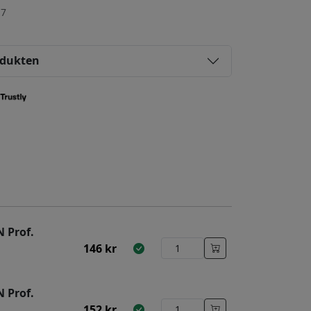
-7
odukten
 Prof.
146
kr
 Prof.
152
kr