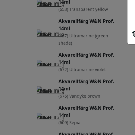
14ml
(653) Transparent yellow
Akvarellfärg W&N Prof.
14ml
(667) Ultramarine (green
shade)
Akvarellfärg W&N Prof.
14ml
(672) Ultramarine violet
Akvarellfärg W&N Prof.
14ml
(676) Vandyke brown
Akvarellfärg W&N Prof.
14ml
(609) Sepia
Akvarellfärg W&N Prof.