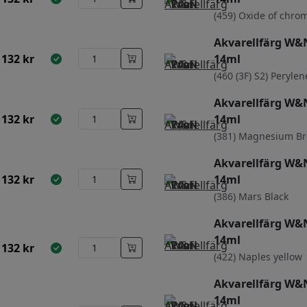
(459) Oxide of chr
Akvarellfärg W&N
132
kr
14ml
(460 (3F) S2) Peryle
Akvarellfärg W&N
132
kr
14ml
(381) Magnesium B
Akvarellfärg W&N
132
kr
14ml
(386) Mars Black
Akvarellfärg W&N
14ml
132
kr
(422) Naples yellow
Akvarellfärg W&N
14ml