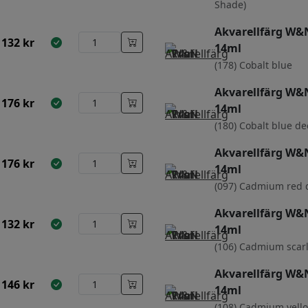
Shade)
Akvarellfärg W&N
132
kr
14ml
(178) Cobalt blue
Akvarellfärg W&N
176
kr
14ml
(180) Cobalt blue d
Akvarellfärg W&N
176
kr
14ml
(097) Cadmium red 
Akvarellfärg W&N
132
kr
14ml
(106) Cadmium scarl
Akvarellfärg W&N
146
kr
14ml
(108) Cadmium yell