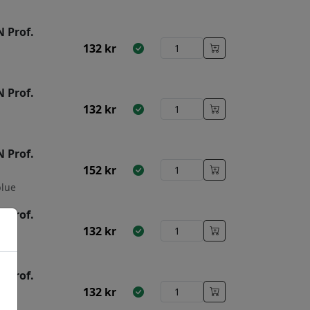
 Prof.
132
kr
 Prof.
132
kr
 Prof.
152
kr
blue
 Prof.
132
kr
 Prof.
132
kr