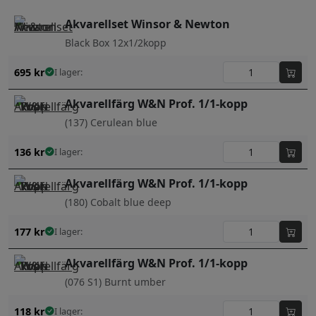
Akvarellset Winsor & Newton
Black Box 12x1/2kopp
695
kr
I lager:
Akvarellfärg W&N Prof. 1/1-kopp
(137) Cerulean blue
136
kr
I lager:
Akvarellfärg W&N Prof. 1/1-kopp
(180) Cobalt blue deep
177
kr
I lager:
Akvarellfärg W&N Prof. 1/1-kopp
(076 S1) Burnt umber
118
kr
I lager: