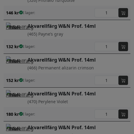
(526) Phthalo Turquoise
146
kr
I lager:
Akvarellfärg W&N Prof. 14ml
(465) Payne’s gray
132
kr
I lager:
Akvarellfärg W&N Prof. 14ml
(466) Permanent alizarin crimson
152
kr
I lager:
Akvarellfärg W&N Prof. 14ml
(470) Perylene Violet
180
kr
I lager:
Akvarellfärg W&N Prof. 14ml