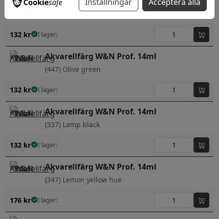
Akvarellfärg W&N Prof. 14ml
Inställningar
Acceptera alla
(425) Naples yellow deep
132
kr
I lager:
Akvarellfärg W&N Prof. 14ml
(447) Olive green
132
kr
I lager:
Akvarellfärg W&N Prof. 14ml
(337) Lamp black
132
kr
I lager:
Akvarellfärg W&N Prof. 14ml
(347) Lemon yellow hue
176
kr
I lager: