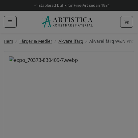
Etablerad butik för Fine-Art sedan 1984
Hem
Färger & Medier
Akvarellfärg
Akvarellfärg W&N Prof.