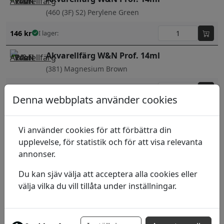
(460 (3F) S2) Perylene Green
146
kr
I lager:
Akvarellfärg W&N Prof. 14ml
(381) Magnesium Brown
132
kr
I lager:
Denna webbplats använder cookies
Akvarellfärg W&N Prof. 14ml
(386) Mars Black
Vi använder cookies för att förbättra din
upplevelse, för statistik och för att visa relevanta
132
kr
I lager:
annonser.
Akvarellfärg W&N Prof. 14ml
Du kan sjäv välja att acceptera alla cookies eller
(422) Naples yellow
välja vilka du vill tillåta under inställningar.
132
kr
I lager: