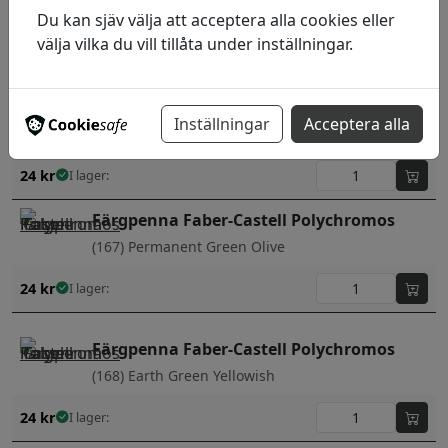
Du kan sjäv välja att acceptera alla cookies eller
(165) Juniper Green
välja vilka du vill tillåta under inställningar.
24
kr
I lager:
Färgpenna Faber-Castell Polychromos
Inställningar
Acceptera alla
(166) Grass Green
24
kr
I lager:
Färgpenna Faber-Castell Polychromos
(167) Permanent Green Olive
24
kr
I lager:
Färgpenna Faber-Castell Polychromos
(168) Earth Green Yellowish
24
kr
I lager: