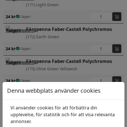
(171) Light Green
24
kr
I lager:
Färgpenna Faber-Castell Polychromos
(172) Earth Green
24
kr
I lager:
Färgpenna Faber-Castell Polychromos
(173) Olive Green Yellowish
24
kr
I lager:
Denna webbplats använder cookies
Färgpenna Faber-Castell Polychromos
(174) Chromium Green Opaque
Vi använder cookies för att förbättra din
24
kr
I lager:
upplevelse, för statistik och för att visa relevanta
annonser.
Färgpenna Faber-Castell Polychromos