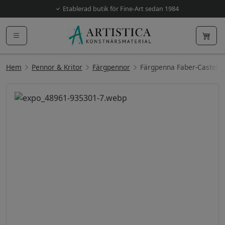
Etablerad butik för Fine-Art sedan 1984
Hem
Pennor & Kritor
Färgpennor
Färgpenna Faber-Castell