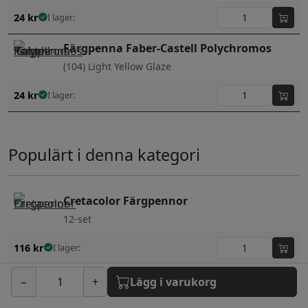
24
kr
I lager:
Färgpenna Faber-Castell Polychromos
(104) Light Yellow Glaze
24
kr
I lager:
Populärt i denna kategori
Cretacolor Färgpennor
12-set
116
kr
I lager:
Faber-Castell Polychromos
−
+
Lägg i varukorg
24-set