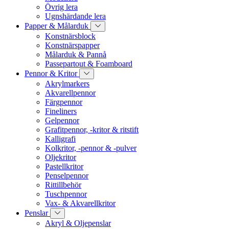
Övrig lera
Ugnshärdande lera
Papper & Målarduk
Konstnärsblock
Konstnärspapper
Målarduk & Pannå
Passepartout & Foamboard
Pennor & Kritor
Akrylmarkers
Akvarellpennor
Färgpennor
Fineliners
Gelpennor
Grafitpennor, -kritor & ritstift
Kalligrafi
Kolkritor, -pennor & -pulver
Oljekritor
Pastellkritor
Penselpennor
Rittillbehör
Tuschpennor
Vax- & Akvarellkritor
Penslar
Akryl & Oljepenslar