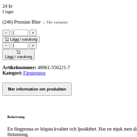
24
kr
I lager
(246) Prussian Blue
Fler varianter
−
+
Lägg i varukorg
−
+
Lägg i varukorg
Artikelnummer:
48961-556221-7
Kategori:
Färgpennor
Mer information om produkten
Beskrivning
En färgpenna av högsta kvalitet och ljusäkthet. Har en mjuk men tåli
förtunning.