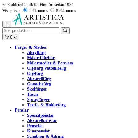
Etablerad butik för Fine-Art sedan 1984
Visa priser:
Inkl. moms
Exkl. moms
0
kr
Färger & Medier
Akrylfärg
Målartillbehör
Målarmedier & Fernissa
Oljefärg Vattenlöslig
Oljefärg
Akvarellfärg
Gouachefärg
Skolfärger
Tusch
Sprayfärger
Textil- & Hobbyfärg
Penslar
Specialpenslar
Akvarellpenslar
Penselset
Kinapenslar
Schablon & Ådring