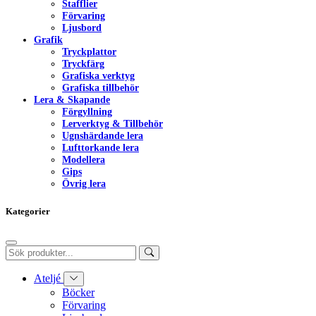
Stafflier
Förvaring
Ljusbord
Grafik
Tryckplattor
Tryckfärg
Grafiska verktyg
Grafiska tillbehör
Lera & Skapande
Förgyllning
Lerverktyg & Tillbehör
Ugnshärdande lera
Lufttorkande lera
Modellera
Gips
Övrig lera
Kategorier
Ateljé
Böcker
Förvaring