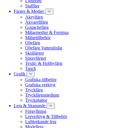
Ljusbord
Stafflier
Färger & Medier
Akrylfärg
Akvarellfärg
Gouachefärg
Målarmedier & Fernissa
Målartillbehör
Oljefärg
Oljefärg Vattenlöslig
Skolfärger
Sprayfärger
Textil- & Hobbyfärg
Tusch
Grafik
Grafiska tillbehör
Grafiska verktyg
Tryckfärg
Tryckfärgsmedium
Tryckplattor
Lera & Skapande
Förgyllning
Lerverktyg & Tillbehör
Lufttorkande lera
Modellera