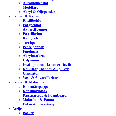
Allroundpenslar
Moddlare
Akryl & Oljepenslar
Pennor & Kritor
Rittillbehör
Färgpennor
Akvarellpennor
Pastellkritor
Kalligrafi
Tuschpennor
Penselpennor
Fineliners
Akrylmarkers
Gelpennor
Grafitpennor, -kritor & ritstift
Kolkritor, -pennor & -pulver
Oljekritor
Vax- & Akvarellkritor
Papper & Målarduk
Konstnärspapper
Konstnärsblock
Passepartout & Foamboard
Målarduk & Pannå
Dekorationskartong
Ateljé
Böcker