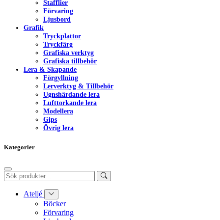
Stafflier
Förvaring
Ljusbord
Grafik
Tryckplattor
Tryckfärg
Grafiska verktyg
Grafiska tillbehör
Lera & Skapande
Förgyllning
Lerverktyg & Tillbehör
Ugnshärdande lera
Lufttorkande lera
Modellera
Gips
Övrig lera
Kategorier
Ateljé
Böcker
Förvaring