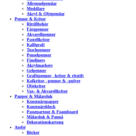
Allroundpenslar
Moddlare
Akryl & Oljepenslar
Pennor & Kritor
Rittillbehör
Färgpennor
Akvarellpennor
Pastellkritor
Kalligrafi
Tuschpennor
Penselpennor
Fineliners
Akrylmarkers
Gelpennor
Grafitpennor, -kritor & ritstift
Kolkritor, -pennor & -pulver
Oljekritor
Vax- & Akvarellkritor
Papper & Målarduk
Konstnärspapper
Konstnärsblock
Passepartout & Foamboard
Målarduk & Pannå
Dekorationskartong
Ateljé
Böcker