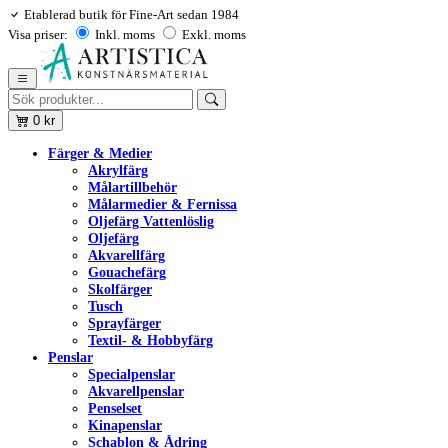
Etablerad butik för Fine-Art sedan 1984
Visa priser:
Inkl. moms
Exkl. moms
0
kr
Färger & Medier
Akrylfärg
Målartillbehör
Målarmedier & Fernissa
Oljefärg Vattenlöslig
Oljefärg
Akvarellfärg
Gouachefärg
Skolfärger
Tusch
Sprayfärger
Textil- & Hobbyfärg
Penslar
Specialpenslar
Akvarellpenslar
Penselset
Kinapenslar
Schablon & Ådring