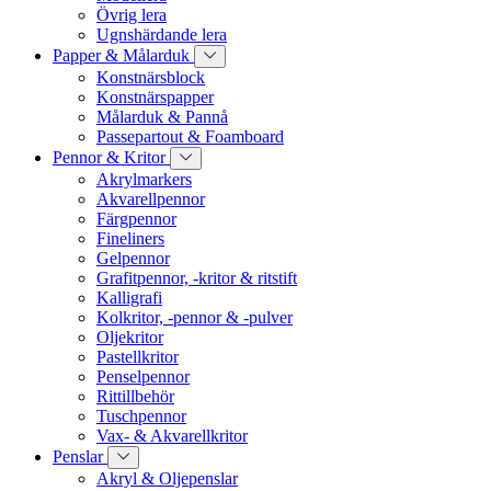
Övrig lera
Ugnshärdande lera
Papper & Målarduk
Konstnärsblock
Konstnärspapper
Målarduk & Pannå
Passepartout & Foamboard
Pennor & Kritor
Akrylmarkers
Akvarellpennor
Färgpennor
Fineliners
Gelpennor
Grafitpennor, -kritor & ritstift
Kalligrafi
Kolkritor, -pennor & -pulver
Oljekritor
Pastellkritor
Penselpennor
Rittillbehör
Tuschpennor
Vax- & Akvarellkritor
Penslar
Akryl & Oljepenslar