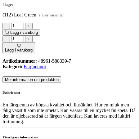
I lager
(112) Leaf Green
Fler varianter
−
+
Lägg i varukorg
−
+
Lägg i varukorg
Artikelnummer:
48961-588339-7
Kategori:
Färgpennor
Mer information om produkten
Beskrivning
En färgpenna av högsta kvalitet och ljusäkthet. Har en mjuk men
tålig vaxstift som inte smetar. Kan vässas till en mycket fin spets. Då
den är oljebaserad så är färgen vattenfast. Kan laveras med luktfri
förtunning.
Ytterligare information