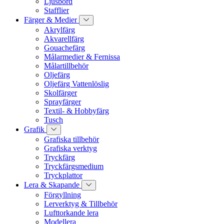
Ljusbord
Stafflier
Färger & Medier
Akrylfärg
Akvarellfärg
Gouachefärg
Målarmedier & Fernissa
Målartillbehör
Oljefärg
Oljefärg Vattenlöslig
Skolfärger
Sprayfärger
Textil- & Hobbyfärg
Tusch
Grafik
Grafiska tillbehör
Grafiska verktyg
Tryckfärg
Tryckfärgsmedium
Tryckplattor
Lera & Skapande
Förgyllning
Lerverktyg & Tillbehör
Lufttorkande lera
Modellera