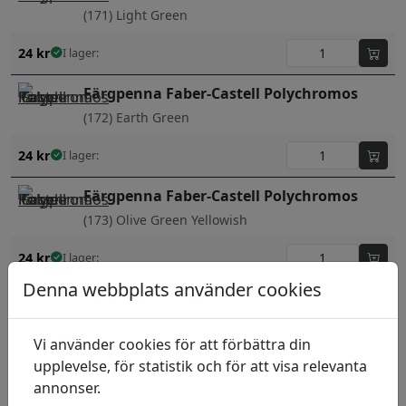
(171) Light Green
24
kr
I lager:
Färgpenna Faber-Castell Polychromos
(172) Earth Green
24
kr
I lager:
Färgpenna Faber-Castell Polychromos
(173) Olive Green Yellowish
24
kr
I lager:
Denna webbplats använder cookies
Färgpenna Faber-Castell Polychromos
(174) Chromium Green Opaque
Vi använder cookies för att förbättra din
24
kr
I lager:
upplevelse, för statistik och för att visa relevanta
annonser.
Färgpenna Faber-Castell Polychromos