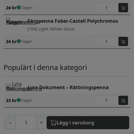
24
kr
I lager:
Färgpenna Faber-Castell Polychromos
(104) Light Yellow Glaze
24
kr
I lager:
Populärt i denna kategori
Lyra Dokument – Rättningspenna
23
kr
I lager:
Färgpennor Faber-Castell Polychromos
−
+
Lägg i varukorg
60-set