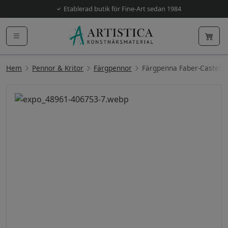
Etablerad butik för Fine-Art sedan 1984
Hem
Pennor & Kritor
Färgpennor
Färgpenna Faber-Castell