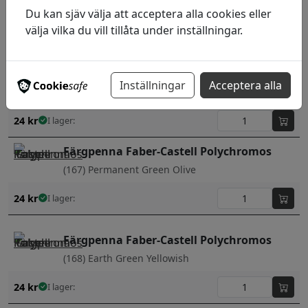
Du kan sjäv välja att acceptera alla cookies eller
(165) Juniper Green
välja vilka du vill tillåta under inställningar.
24
kr
I lager:
Färgpenna Faber-Castell Polychromos
Inställningar
Acceptera alla
(166) Grass Green
24
kr
I lager:
Färgpenna Faber-Castell Polychromos
(167) Permanent Green Olive
24
kr
I lager:
Färgpenna Faber-Castell Polychromos
(168) Earth Green Yellowish
24
kr
I lager: