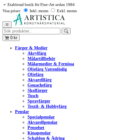
Etablerad butik för Fine-Art sedan 1984
Visa priser:
Inkl. moms
Exkl. moms
0
kr
Färger & Medier
Akrylfärg
Målartillbehör
Målarmedier & Fernissa
Oljefärg Vattenlöslig
Oljefärg
Akvarellfärg
Gouachefärg
Skolfärger
Tusch
Sprayfärger
Textil- & Hobbyfärg
Penslar
Specialpenslar
Akvarellpenslar
Penselset
Kinapenslar
Schablon & Ådring