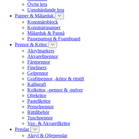
Övrig lera
Ugnshärdande lera
Papper & Målarduk
Konstnärsblock
Konstnärspapper
Målarduk & Pannå
Passepartout & Foamboard
Pennor & Kritor
Akrylmarkers
Akvarellpennor
Färgpennor
Fineliners
Gelpennor
Grafitpennor, -kritor & ritstift
Kalligrafi
Kolkritor, -pennor & -pulver
Oljekritor
Pastellkritor
Penselpennor
Rittillbehör
Tuschpennor
Vax- & Akvarellkritor
Penslar
Akryl & Oljepenslar