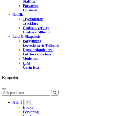
Stafflier
Förvaring
Ljusbord
Grafik
Tryckplattor
Tryckfärg
Grafiska verktyg
Grafiska tillbehör
Lera & Skapande
Förgyllning
Lerverktyg & Tillbehör
Ugnshärdande lera
Lufttorkande lera
Modellera
Gips
Övrig lera
Kategorier
Ateljé
Böcker
Förvaring