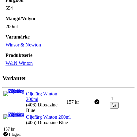
Färgkod
554
Mängd/Volym
200ml
Varumärke
Winsor & Newton
Produktserie
W&N Winton
Varianter
Oljefärg Winton
200ml
157
kr
(406) Dioxazine
Blue
Oljefärg Winton 200ml
(406) Dioxazine Blue
157
kr
I lager: