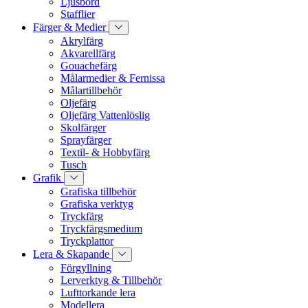
Ljusbord
Stafflier
Färger & Medier
Akrylfärg
Akvarellfärg
Gouachefärg
Målarmedier & Fernissa
Målartillbehör
Oljefärg
Oljefärg Vattenlöslig
Skolfärger
Sprayfärger
Textil- & Hobbyfärg
Tusch
Grafik
Grafiska tillbehör
Grafiska verktyg
Tryckfärg
Tryckfärgsmedium
Tryckplattor
Lera & Skapande
Förgyllning
Lerverktyg & Tillbehör
Lufttorkande lera
Modellera