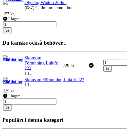
Oljefärg Winton 200ml
(087) Cadmium lemon hue
157
kr
I lager:
Du kanske också behöver...
Skonsam
Förtunning Luktfri
229
kr
222
1 L
Skonsam Förtunning Luktfri 222
1 L
229
kr
I lager:
Populärt i denna kategori