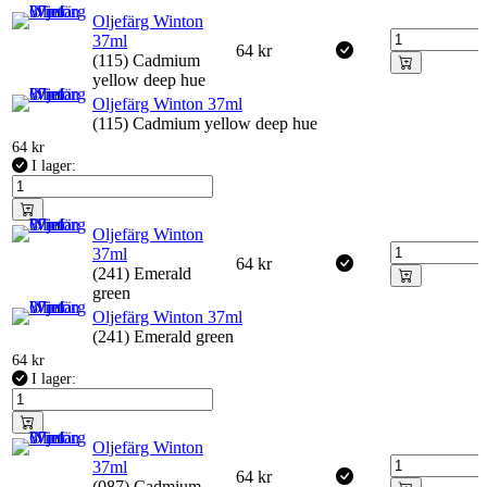
Oljefärg Winton
37ml
64
kr
(115) Cadmium
yellow deep hue
Oljefärg Winton 37ml
(115) Cadmium yellow deep hue
64
kr
I lager:
Oljefärg Winton
37ml
64
kr
(241) Emerald
green
Oljefärg Winton 37ml
(241) Emerald green
64
kr
I lager:
Oljefärg Winton
37ml
64
kr
(087) Cadmium