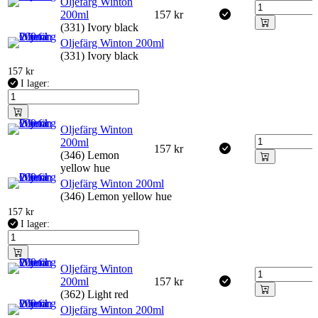
Oljefärg Winton
200ml
157
kr
(331) Ivory black
Oljefärg Winton 200ml
(331) Ivory black
157
kr
I lager:
Oljefärg Winton
200ml
157
kr
(346) Lemon
yellow hue
Oljefärg Winton 200ml
(346) Lemon yellow hue
157
kr
I lager:
Oljefärg Winton
200ml
157
kr
(362) Light red
Oljefärg Winton 200ml