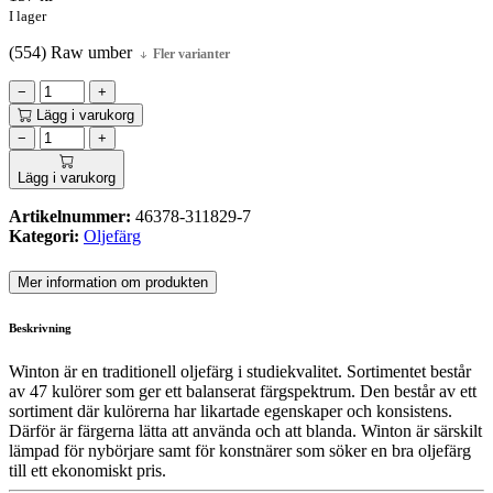
I lager
(554) Raw umber
Fler varianter
−
+
Lägg i varukorg
−
+
Lägg i varukorg
Artikelnummer:
46378-311829-7
Kategori:
Oljefärg
Mer information om produkten
Beskrivning
Winton är en traditionell oljefärg i studiekvalitet. Sortimentet består
av 47 kulörer som ger ett balanserat färgspektrum. Den består av ett
sortiment där kulörerna har likartade egenskaper och konsistens.
Därför är färgerna lätta att använda och att blanda. Winton är särskilt
lämpad för nybörjare samt för konstnärer som söker en bra oljefärg
till ett ekonomiskt pris.