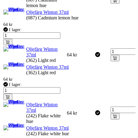
lemon hue
Oljefärg Winton 37ml
(087) Cadmium lemon hue
64
kr
I lager:
Oljefärg Winton
37ml
64
kr
(362) Light red
Oljefärg Winton 37ml
(362) Light red
64
kr
I lager:
Oljefärg Winton
37ml
64
kr
(242) Flake white
hue
Oljefärg Winton 37ml
(242) Flake white hue