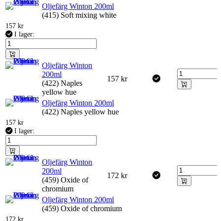
Oljefärg Winton 200ml
(415) Soft mixing white
157
kr
I lager:
Oljefärg Winton
200ml
157
kr
(422) Naples
yellow hue
Oljefärg Winton 200ml
(422) Naples yellow hue
157
kr
I lager:
Oljefärg Winton
200ml
172
kr
(459) Oxide of
chromium
Oljefärg Winton 200ml
(459) Oxide of chromium
172
kr