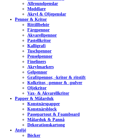
Allroundpenslar
Moddlare
Akryl & Oljepenslar
Pennor & Kritor
Rittillbehör
Färgpennor
Akvarellpennor
Pastellkritor
Kalligrafi
Tuschpennor
Penselpennor
Fineliners
Akrylmarkers
Gelpennor
Grafitpennor, -kritor & ritstift
Kolkritor, -pennor & -pulver
Oljekritor
Vax- & Akvarellkritor
Papper & Målarduk
Konstnärspapper
Konstnärsblock
Passepartout & Foamboard
Målarduk & Pannå
Dekorationskartong
Ateljé
Böcker