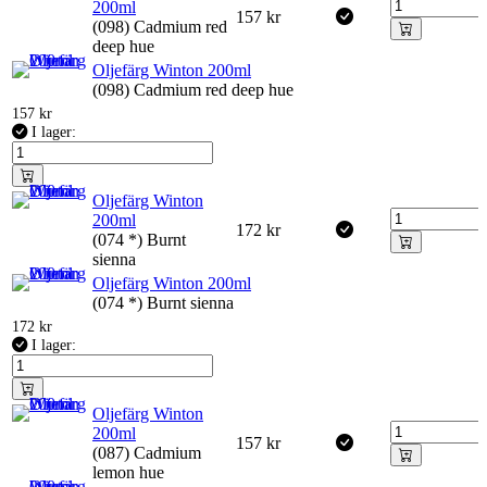
200ml
157
kr
(098) Cadmium red
deep hue
Oljefärg Winton 200ml
(098) Cadmium red deep hue
157
kr
I lager:
Oljefärg Winton
200ml
172
kr
(074 *) Burnt
sienna
Oljefärg Winton 200ml
(074 *) Burnt sienna
172
kr
I lager:
Oljefärg Winton
200ml
157
kr
(087) Cadmium
lemon hue