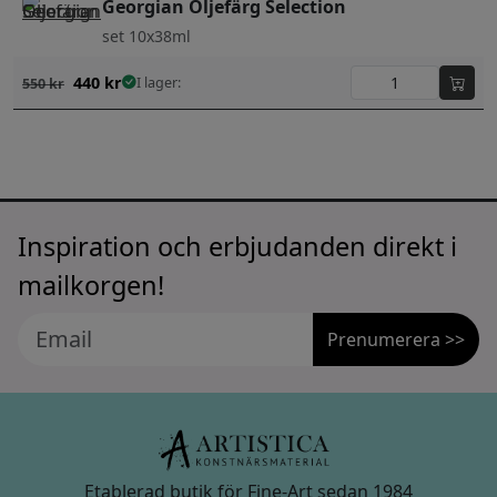
Georgian Oljefärg Selection
set 10x38ml
440
kr
I lager:
550
kr
Inspiration och erbjudanden direkt i
mailkorgen!
Prenumerera >>
Etablerad butik för Fine-Art sedan 1984