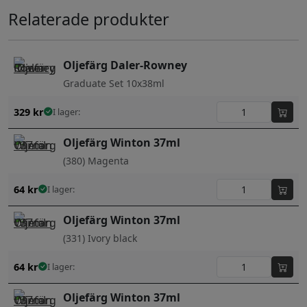
Relaterade produkter
Oljefärg Daler-Rowney
Graduate Set 10x38ml
329
kr
I lager:
Oljefärg Winton 37ml
(380) Magenta
64
kr
I lager:
Oljefärg Winton 37ml
(331) Ivory black
64
kr
I lager:
Oljefärg Winton 37ml