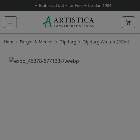
Etablerad butik för Fine-Art sedan 1984
Hem
Färger & Medier
Oljefärg
Oljefärg Winton 200ml