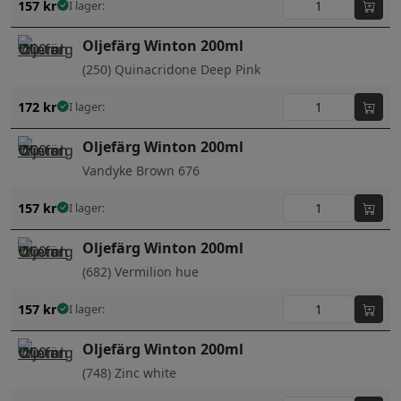
157
kr
I lager:
Oljefärg Winton 200ml
(250) Quinacridone Deep Pink
172
kr
I lager:
Oljefärg Winton 200ml
Vandyke Brown 676
157
kr
I lager:
Oljefärg Winton 200ml
(682) Vermilion hue
157
kr
I lager:
Oljefärg Winton 200ml
(748) Zinc white