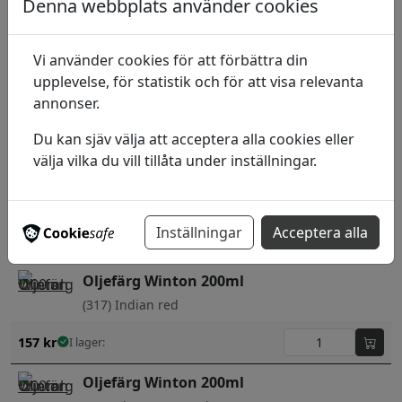
(241) Emerald green
Denna webbplats använder cookies
157
kr
I lager:
Vi använder cookies för att förbättra din
Oljefärg Winton 200ml
upplevelse, för statistik och för att visa relevanta
annonser.
(257) Pale Rose Blush
Du kan sjäv välja att acceptera alla cookies eller
157
kr
I lager:
välja vilka du vill tillåta under inställningar.
Oljefärg Winton 200ml
(263) French ultramarine
Inställningar
Acceptera alla
157
kr
I lager:
Oljefärg Winton 200ml
(317) Indian red
157
kr
I lager:
Oljefärg Winton 200ml