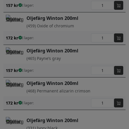
157
kr
I lager:
Oljefärg Winton 200ml
(459) Oxide of chromium
172
kr
I lager:
Oljefärg Winton 200ml
(465) Payne’s gray
157
kr
I lager:
Oljefärg Winton 200ml
(468) Permanent alizarin crimson
172
kr
I lager:
Oljefärg Winton 200ml
(331) Ivory black